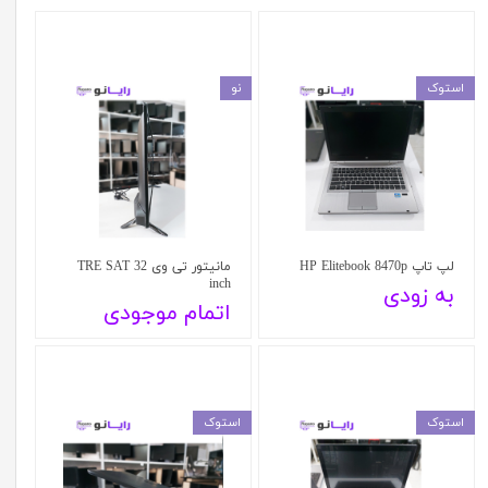
استوک
نو
لپ تاپ HP Elitebook 8470p
مانیتور تی وی TRE SAT 32
inch
به زودی
اتمام موجودی
استوک
استوک