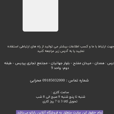
هت ارتباط با ما و کسب اطلاعات بیشتر می توانید از راه های ارتباطی استفاده
نمایید یا به آدرس زیر مراجعه کنید
رس : همدان - میدان مفتح - بلوار جهانیان - مجتمع تجاری پردیس - طبقه
دوم- واحد 9
شماره تماس : 09185032000 محرابی
ساعت کاری :
شنبه تا پنج شنبه 9 صبح الی 8 شب
تحویل کالا 3 تا 7 روز کاری
تمام حقوق این سایت متعلق به فروشگاه آنلاین رایانو می‌باشد.