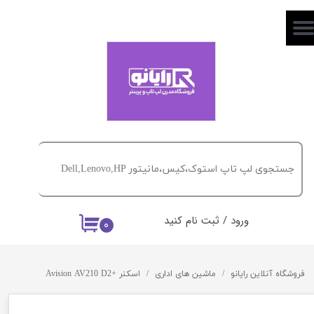
حساب کاربری من
تغییر گذر واژه
سفارشات
خروج از حساب کاربری
ورود
/
ثبت نام کنید
۰
فروشگاه آنلاین رایانو
ماشین های اداری
اسکنر +Avision AV210 D2