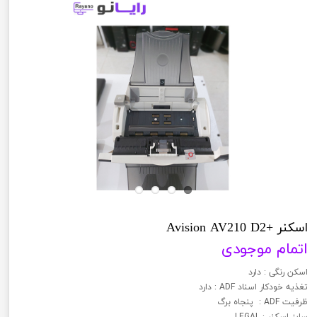
اسکنر +Avision AV210 D2
اتمام موجودی
اسکن رنگی : دارد
تغذیه خودکار اسناد ADF : دارد
ظرفیت ADF : پنجاه برگ
سایز اسکنر : LEGAL