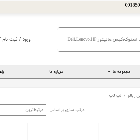
ورود
/
ثبت نام ک
حساب کاربری من
تغییر گذر واژه
مجموعه ما
درباره ما
راه
سفارشات
خروج از حساب کا
ارتباط مستقیم با مدیریت
 رایانو
لپ تاپ
اینستاگرام
مرتب سازی بر اساس
مرتبط‌ترین
تلگرام
تماس با ما
درخواست پشتیبانی