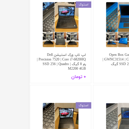
استوک
Open Box Gateway
لپ تاپ ورک استیشن Dell
Precision 7520 | Core i7-6820HQ |
GWNC31514 | Core i3-1115G4 |
رم 8 گیگ | SSD 256 | Quadro
M2200 4GB
۰ تومان
استوک