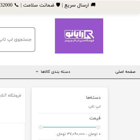
​🚚 ارسال سریع | 🛡️ ضمانت سلامت | 📞 09185032000
صفحه اصلی
دسته بندی کالاها
مانیتور
فروشگاه آنلاین
دسته‌ها
لپ تاپ
لپ تاپ
مینی کیس
قیمت
قطعات کامپیوتر
۰ تومان - ۳۷,۰۹۰,۰۰۰ تومان
ماشین های اداری (پرینتر، کپی و ...)