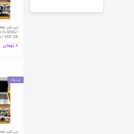
لپ تا
SSD 256 | لمسی 2K | در حد آک
۰ تومان
استوک
لپ ت