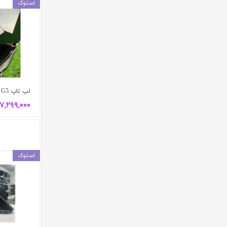
استوک
لپ تاپ HP Probook 650 G5
۱۷,۲۹۹,۰۰۰ توما
استوک