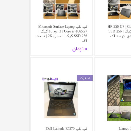
HP 250 G7 | Core i5-
لپ تاپ Microsoft Surface Laptop
8265U | رم 8 گیگ | SSD 256
3 | Core i7-1065G7 | رم 16 گیگ |
SSD 256 گیگ | لمسی 2K | در حد
آک
۰ تومان
استوک
لپ تاپ Dell Latitude E5570