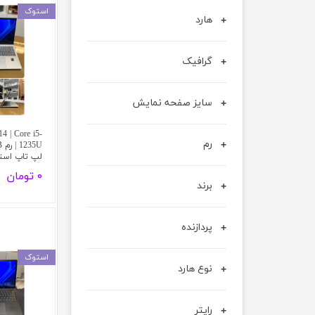
استوک
حسابداری
هارد
گرافیک
سایز صفحه نمایش
4 | Core i5-
رم
لپ تاپ است
۰ تومان
برند
پردازنده
استوک
نوع هارد
رایتر