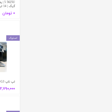
گیگ | 14 اینچ
۰ تومان
استوک
لپ تاپ HP Probook 430 G3
۱۲,۷۹۰,۰۰۰ توما