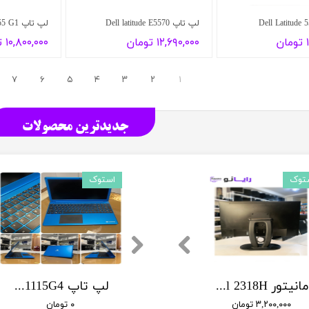
لپ تاپ Dell latitude E5570
لپ تاپ HP ProBook 655 G1
ن
۱۲,۶۹۰,۰۰۰ تومان
۱۰,۸۰۰,۰۰۰ تومان
۷
۶
۵
۴
۳
۲
۱
جدیدترین محصولات
توک
استوک
استوک
استوک
استوک
استوک
لپ تاپ Microsoft Surface Laptop 3 | Core i5-1035G7 | رم 8 گیگ | SSD 256 | لمسی 2K | در حد آک
مانیتور Dell 2318H
لپ تاپ ورک استیشن Dell Precision 7520 | Core i7-6820HQ | رم 8 گیگ | SSD 256 | Quadro M2200 4GB
مانیتور HP EliteDisplay E231
لپ تاپ Open Box Gateway GWNC31514 | Core i3-1115G4 | رم 4 گیگ | SSD 256 گیگ
۳,۲۰۰,۰۰۰ تومان
۰ تومان
۲,۸۰۰,۰۰۰ تومان
۰ تومان
۰ تومان
۰۰