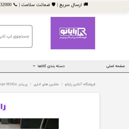
​🚚 ارسال سریع | 🛡️ ضمانت سلامت | 📞 09185032000
صفحه اصلی
دسته بندی کالاها
مانیتور
فروشگاه آنلاین رایانو
ماشین های اداری
پرینتر HP Laserjet M102w
لپ تاپ
مینی کیس
قطعات کامپیوتر
ماشین های اداری (پرینتر، کپی و ...)