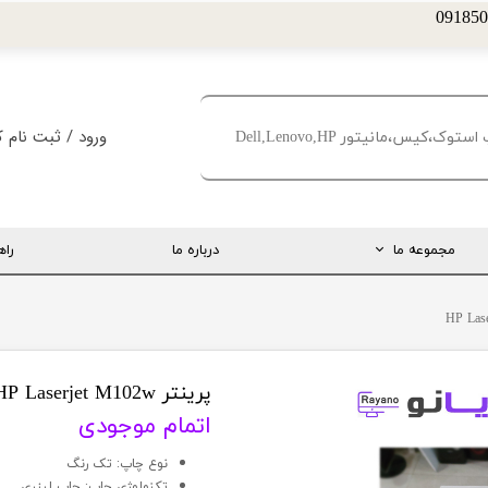
ورود
/
ثبت نام ک
حساب کاربری من
تغییر گذر واژه
مجموعه ما
درباره ما
راه
سفارشات
خروج از حساب کا
ارتباط مستقیم با مدیریت
اینستاگرام
تلگرام
پرینتر HP Laserjet M102w
اتمام موجودی
تماس با ما
نوع چاپ: تک رنگ
درخواست پشتیبانی
تکنولوژی چاپ: چاپ لیزری