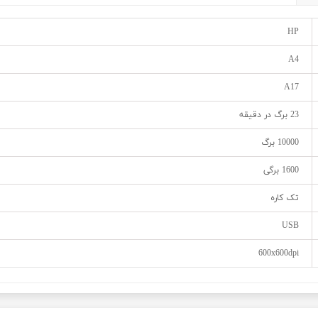
HP
A4
A17
23 برگ در دقیقه
10000 برگ
1600 برگی
تک کاره
USB
600x600dpi