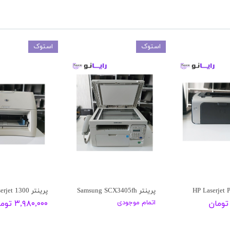
استوک
استوک
پرینتر Samsung SCX3405fh
پرینتر HP Laserjet 1300
اتمام موجودی
۳,۹۸۰,۰۰۰ تومان