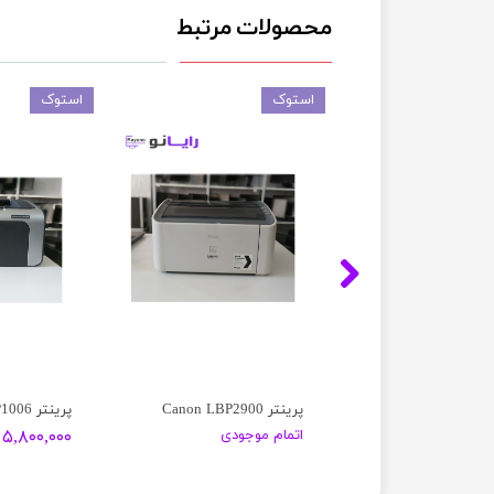
محصولات مرتبط
استوک
استوک
پرینتر HP Laserjet Pro MFP M127fn
پرینتر Canon LBP2900
پرینتر HP Laserjet P1006
موجودی
اتمام موجودی
۵,۸۰۰,۰۰۰ تومان