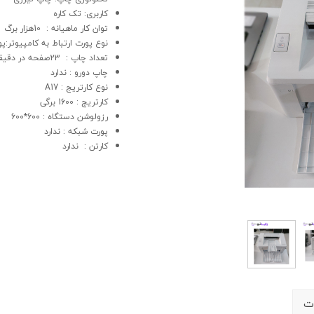
کاربری: تک کاره
توان کار ماهیانه : 10هزار برگ
نوع پورت ارتباط به کامپیوتر:پورت 2.0
تعداد چاپ : 23صفحه در دقیقه
چاپ دورو : ندارد
نوع کارتریج : A17
کارتریج : 1600 برگی
رزولوشن دستگاه : 600*600
پورت شبکه : ندارد
کارتن : ندارد
ت