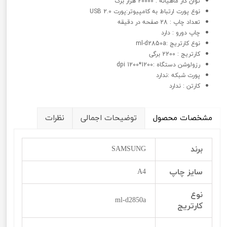
توان کار ماهیانه : 20000 هزار برگ
نوع پورت ارتباط به کامپیوتر:پورت USB 2.0
تعداد چاپ : 28 صفحه در دقیقه
چاپ دورو : دارد
نوع کارتریج :ml-d2850a
کارتریج : 2200 برگی
رزولوشن دستگاه :1200*1200 dpi
پورت شبکه :ندارد
کارتن : ندارد
مشخصات محصول
توضیحات اجمالی
نظرات
برند
SAMSUNG
سایز چاپ
A4
نوع
ml-d2850a
کارتریج