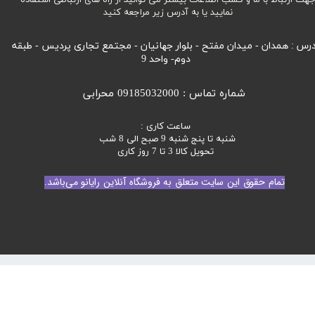
نمایید یا به آدرس زیر مراجعه کنید
رس : همدان - میدان مفتح - بلوار جهانیان - مجتمع تجاری پردیس - طبقه
دوم- واحد 9
شماره تماس : 09185032000 محرابی
ساعت کاری :
شنبه تا پنج شنبه 9 صبح الی 8 شب
تحویل کالا 3 تا 7 روز کاری
تمام حقوق این سایت متعلق به فروشگاه آنلاین رایانو می‌باشد.