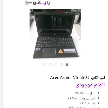
لپ تاپ Acer Aspire V5 561G
اتمام موجودی
مدل : V5 561G
سي پي يو : I7 4500U
رم : 8 گیگ