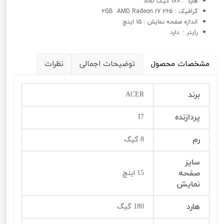
هارد : 180 گیگ SSD
گرافيک : 2GB AMD Radeon r7 265
اندازه صفحه نمایش : 15 اینچ
رایتر : دارد
مشخصات محصول
توضیحات اجمالی
نظرات
برند
ACER
پردازنده
I7
رم
8 گیگ
سایز
صفحه
15 اینچ
نمایش
هارد
180 گیگ