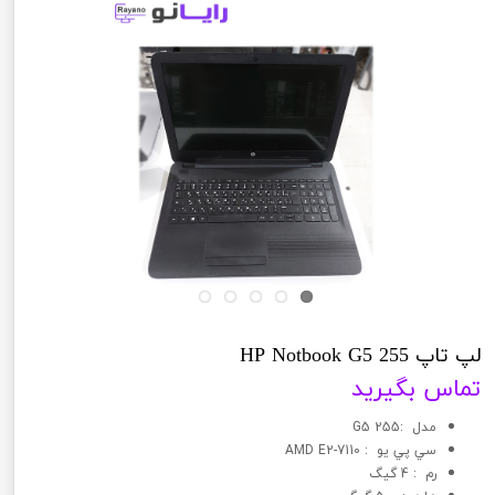
لپ تاپ 255 HP Notbook G5
تماس بگیرید
مدل :255 G5
سي پي يو : AMD E2-7110
رم : 4 گیگ