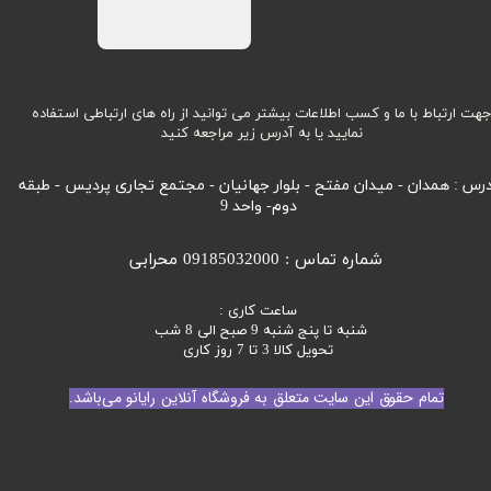
هت ارتباط با ما و کسب اطلاعات بیشتر می توانید از راه های ارتباطی استفاده
نمایید یا به آدرس زیر مراجعه کنید
رس : همدان - میدان مفتح - بلوار جهانیان - مجتمع تجاری پردیس - طبقه
دوم- واحد 9
شماره تماس : 09185032000 محرابی
ساعت کاری :
شنبه تا پنج شنبه 9 صبح الی 8 شب
تحویل کالا 3 تا 7 روز کاری
تمام حقوق این سایت متعلق به فروشگاه آنلاین رایانو می‌باشد.