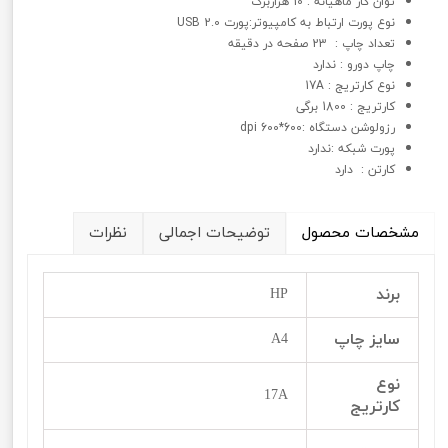
توان کار ماهیانه : 10 هزاربرگ
نوع پورت ارتباط به کامپیوتر:پورت USB 2.0
تعداد چاپ : 23 صفحه در دقیقه
چاپ دورو : ندارد
نوع کارتریج : 17A
کارتریج : 1800 برگی
رزولوشن دستگاه :600*600 dpi
پورت شبکه :ندارد
کارتن : دارد
مشخصات محصول
توضیحات اجمالی
نظرات
برند
HP
سایز چاپ
A4
نوع
17A
کارتریج