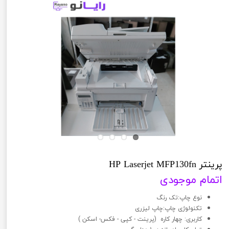
پرینتر HP Laserjet MFP130fn
اتمام موجودی
نوع چاپ:تک رنگ
تکنولوژی چاپ:چاپ لیزری
کاربری: چهار کاره (پرینت - کپی - فکس- اسکن )