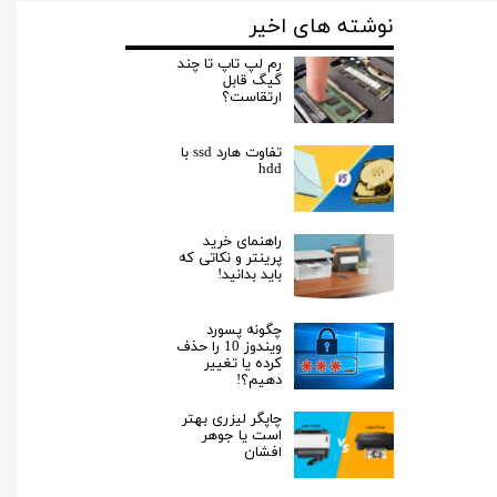
نوشته های اخیر
رم لپ تاپ تا چند
گیگ قابل
ارتقاست؟
تفاوت هارد ssd با
hdd
راهنمای خرید
پرینتر و نکاتی که
باید بدانید!
چگونه پسورد
ویندوز 10 را حذف
کرده یا تغییر
دهیم؟!
چاپگر لیزری بهتر
است یا جوهر
افشان