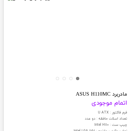
مادربرد ASUS H110MC
اتمام موجودی
فرم فاکتور : U ATX
تعداد اسلات حافظه : دو عدد
چیپ ست : Intel H110
نوع سوکت پردازنده : Intel LGA 1151