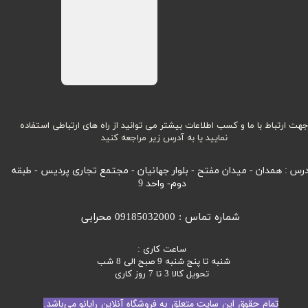
هت ارتباط با ما و کسب اطلاعات بیشتر می توانید از راه های ارتباطی استفاده
نمایید یا به آدرس زیر مراجعه کنید
رس : همدان - میدان مفتح - بلوار جهانیان - مجتمع تجاری پردیس - طبقه
دوم- واحد 9
شماره تماس : 09185032000 محرابی
ساعت کاری :
شنبه تا پنج شنبه 9 صبح الی 8 شب
تحویل کالا 3 تا 7 روز کاری
تمام حقوق این سایت متعلق به فروشگاه آنلاین رایانو می‌باشد.