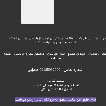
هت ارتباط با ما و کسب اطلاعات بیشتر می توانید از راه های ارتباطی استفاده
نمایید یا به آدرس زیر مراجعه کنید
رس : همدان - میدان مفتح - بلوار جهانیان - مجتمع تجاری پردیس - طبقه
دوم- واحد 9
شماره تماس : 09185032000 محرابی
ساعت کاری :
شنبه تا پنج شنبه 9 صبح الی 8 شب
تحویل کالا 3 تا 7 روز کاری
تمام حقوق این سایت متعلق به فروشگاه آنلاین رایانو می‌باشد.