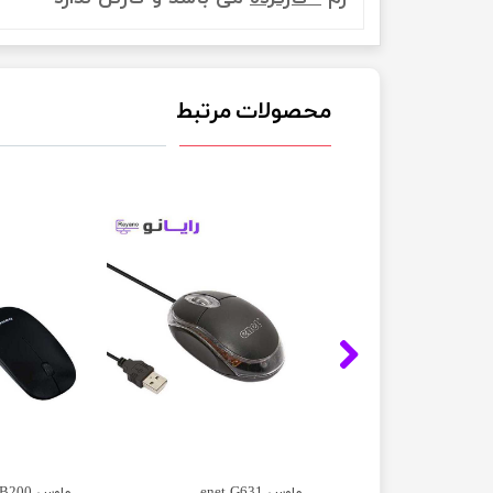
محصولات مرتبط
ماوس enet G631
ماوس Banda B200