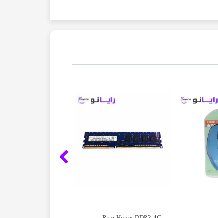
Ram Hynix DDR3 4G