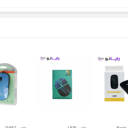
ماوس LION
ماوس D-NET