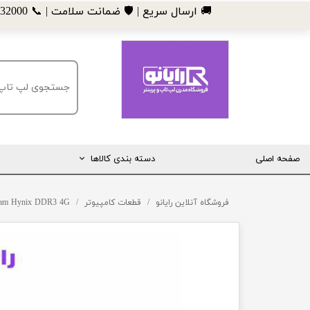
​🚚 ارسال سریع | 🛡️ ضمانت سلامت | 📞 09185032000
صفحه اصلی
دسته بندی کالاها
مانیتور
فروشگاه آنلاین رایانو
قطعات کامپیوتر
am Hynix DDR3 4G
لپ تاپ
مینی کیس
قطعات کامپیوتر
ماشین های اداری (پرینتر، کپی و ...)