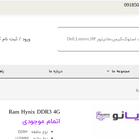
ورود
/
ثبت نام ک
حساب کاربری من
تغییر گذر واژه
مجموعه ما
درباره ما
راه
سفارشات
خروج از حساب کا
ارتباط مستقیم با مدیریت
R
اینستاگرام
تلگرام
Ram Hynix DDR3 4G
اتمام موجودی
تماس با ما
نوع حافظه : DDR3
درخواست پشتیبانی
نوع ماژول : U-DIMM