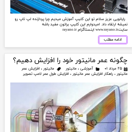
رایانویی عزیز سلام تو این کلیپ آموزش میدیم چرا پردازنده لپ تاپ رو
نمیشه ارتقاء داد. امیدوارم این کلیپ براتون مفید باشه
سایتwww.rayano.ir اینستاگرام rayano.ir
ادامه مطلب
چگونه عمر مانیتور خود را افزایش دهیم؟
۲۵ مرداد ۰۱
آموزشی
،
مانیتور
مانیتور
،
افزایش عمر
مانیتور
،
راهکار افزایش عمر مانیتور
،
افزایش طول عمر لامپ تصویر