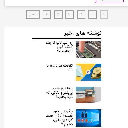
۱
۲
۳
۴
۵
۶
بعدی
نوشته های اخیر
رم لپ تاپ تا چند
گیگ قابل
ارتقاست؟
تفاوت هارد ssd با
hdd
راهنمای خرید
پرینتر و نکاتی که
باید بدانید!
چگونه پسورد
ویندوز 10 را حذف
کرده یا تغییر
دهیم؟!