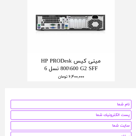
مینی کیس HP PRODesk
800\600 G2 SFF نسل 6
۶,۴۰۰,۰۰۰ تومان