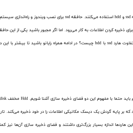
بسیاری از لپ تاپ‌های موجود در بازار از ترکیب دو حافظه ssd و hdd استفاده می‌کنند. حافظه ssd برای نصب ویندوز و راه‌
 قرار می‌گیرد و از طرفی حافظه hdd بیشتر برای ذخیره کردن اطلاعات به کار می‌رود. اما اگر مجبور باشید یکی از این حاف
انتخاب کنید به سراغ کدام نوع می‌روید؟ آیا می‌دانید تفاوت هارد ssd با hdd چیست؟ در ادامه همراه رایانو باشید تا بیشتر ب
پیش از آن که بخواهیم به سراغ تفاوت ssd و hdd برو
ود که بر پایه گردش یک دیسک مکانیکی اطلاعات را در خود ذخیره می‌کند. تا