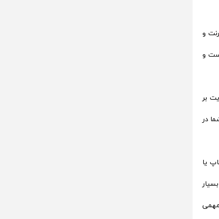
هوشمند، CPU لپ تاپ‌ها، اینترنت و
که مدل‌های جدیدتر دارای سرعت بیشتری باشند. هارد SSD نسخه‌ای جدیدتر از هارد HDD است و
 در صورتی که این سرعت برای هارد SSD به حدود 500 مگابایت بر
 NVME سرعتی برابر با 3000 الی 3500 مگابایت بر ثانیه دارند. این یعنی بسته به نوع SSD و HDD شما در
اپ یا
ارها بسیار
موضوع مهمی