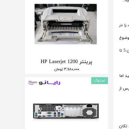
د.
ات را در
 کرد؛ چرا که این موضوع
بستگی به میزان استفاده شده و میزان انتقال دیتا دارد، اما طبق اطلاعات موجود عمر مفید هارد HDD بین 3 تا 5 سال و هارد SSD بین 5 تا
پرینتر HP Laserjet 1200
۳,۹۸۰,۰۰۰ تومان
د اما
استوک
پس از
 تکان