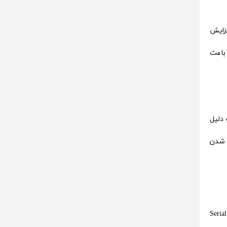
فزایش
شت و باعث
ی‌کند و در نتیجه به طور 100 درصدی بی‌صدا است و این در حالیست که هارد HDD به دلیل
ت شدن
Serial Advanced Technology