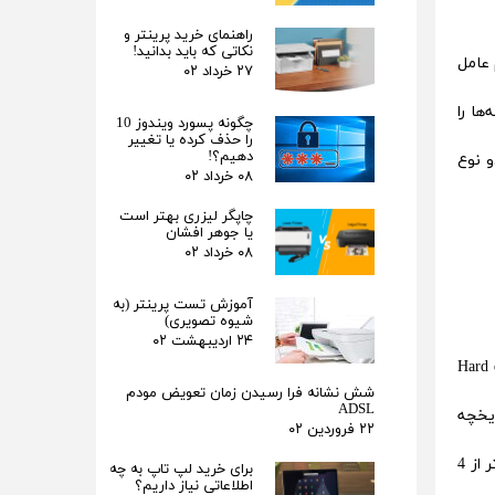
راهنمای خرید پرینتر و
نکاتی که باید بدانید!
اندازی سیستم عامل
۲۷ خرداد ۰۲
ظه‌ها را
چگونه پسورد ویندوز 10
را حذف کرده یا تغییر
دهیم؟!
ا این دو نوع
۰۸ خرداد ۰۲
چاپگر لیزری بهتر است
یا جوهر افشان
۰۸ خرداد ۰۲
آموزش تست پرینتر (به
شیوه تصویری)
۲۴ اردیبهشت ۰۲
یم باید حتما با مفهوم این دو فضای ذخیره سازی آشنا شویم. Hdd مخفف Hard disk
شش نشانه فرا رسیدن زمان تعویض مودم
ADSL
ریخچه
۲۲ فروردین ۰۲
این هاردها به حدود 60 سال قبل برمی‌گردد، زمانی که این هاردها اندازه بسیار بزرگ‌تری داشتند و فضای ذخیره سازی آن‌ها نیز کمتر از 4
برای خرید لپ تاپ به چه
اطلاعاتی نیاز داریم؟