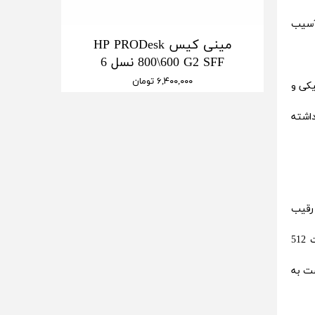
اعث آسیب
مینی کیس HP PRODesk
800\600 G2 SFF نسل 6
۶,۴۰۰,۰۰۰ تومان
نیکی و
ر را داشته
تری قاطع خود را به رقیب
مدرن‌تر دیکته می‌کند. هارد SSD تقریبا دو برابر هارد HDD قیمت دارد و به نوعی می‌توان ادعا کرد که قیمت هارد SSD با ظرفیت 512
نید بهتر است به