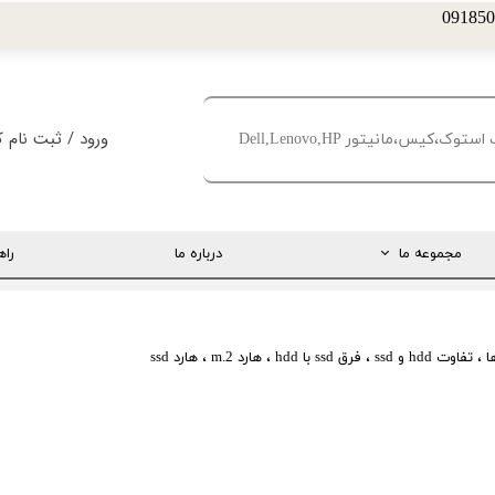
ورود
/
ثبت نام ک
حساب کاربری من
تغییر گذر واژه
مجموعه ما
درباره ما
راه
سفارشات
خروج از حساب کا
ارتباط مستقیم با مدیریت
اینستاگرام
ا
،
تفاوت hdd و ssd
،
فرق ssd با hdd
،
هارد m.2
،
هارد ssd
تلگرام
تماس با ما
درخواست پشتیبانی