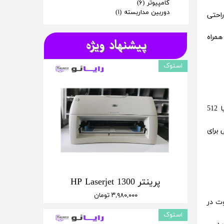
کامپیوتر
(۶)
دوربین مداربسته
(۱)
احتی
همراه
پیشنهاد ویژه
استوک
بله، در لپ تاپ‌های امروزی به مراتب این اتفاق دیده می‌شود و به آن حافظه هیبریدی گفته می‌شود. در این لپ تاپ‌ها از 256 یا 512
ود تا فضای کافی برای
پرینتر HP Laserjet 1300
۳,۹۸۰,۰۰۰ تومان
وت در
استوک