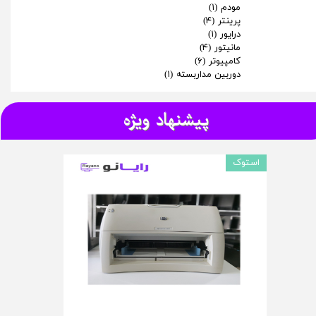
مودم
(۱)
پرینتر
(۴)
درایور
(۱)
★
★
مانیتور
(۴)
کامپیوتر
(۶)
دوربین مداربسته
(۱)
پیشنهاد ویژه
استوک