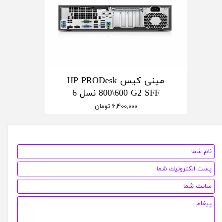
مینی کیس HP PRODesk
800\600 G2 SFF نسل 6
۶,۴۰۰,۰۰۰ تومان