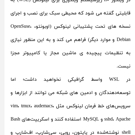
در ویندوز ۱۰، زیرسیستم ویندوزی برای لینوکس (WSL) به
قابلیتی گفته می‌ شود که محیطی سبک برای نصب و اجرای
نسخه‌ های تحت پشتیبانی لینوکس (اوبونتو، OpenSuse،
Debian و موارد دیگر) فراهم می‌ کند و به این منظور نیازی
به تنظیمات پیچیده‌ ی ماشین مجاز یا کامپیوتر مجزا
نیست.
در WSL واسط گرافیکی نخواهید داشت؛ اما
توسعه‌دهندگان و ادمین‌ های شبکه می‌ توانند از ابزارها و
سرویس‌های خط فرمان لینوکس مثل vim، tmux، audemacs،
sshd، Apache و MySQL استفاده کنند و اسکریپت‌های Bash
shell نوشته‌شده در پایتون، روبی، سی‌شارپ، اف‌شارپ و