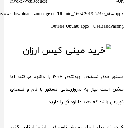
Invoke-WebRequest -Uri
tps://wsldownload.azureedge.net/Ubuntu_1604.2019.523.0_x64.appx
-OutFile Ubuntu.appx –UseBasicParsing
دستور فوق نسخه‌ی اوبونتوی ۱۶.۰۴ را دانلود می‌کند؛ اما
ممکن است نیاز به به‌روزرسانی دستور با نام و نسخه‌ی
توزیعی باشد که قصد دانلود آن را دارید.
۵. دستور ذیل را برای نمایش نام واقعی اینستالر تایپ کنید