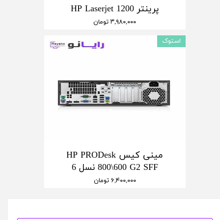
پرینتر HP Laserjet 1200
۳,۹۸۰,۰۰۰ تومان
استوک
مینی کیس HP PRODesk
800\600 G2 SFF نسل 6
۶,۴۰۰,۰۰۰ تومان