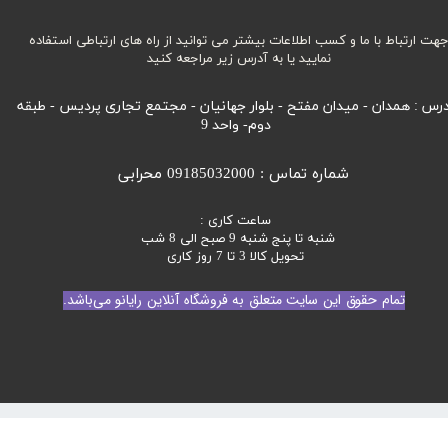
هت ارتباط با ما و کسب اطلاعات بیشتر می توانید از راه های ارتباطی استفاده
نمایید یا به آدرس زیر مراجعه کنید
رس : همدان - میدان مفتح - بلوار جهانیان - مجتمع تجاری پردیس - طبقه
دوم- واحد 9
شماره تماس : 09185032000 محرابی
ساعت کاری :
شنبه تا پنج شنبه 9 صبح الی 8 شب
تحویل کالا 3 تا 7 روز کاری
تمام حقوق این سایت متعلق به فروشگاه آنلاین رایانو می‌باشد.