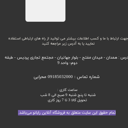
هت ارتباط با ما و کسب اطلاعات بیشتر می توانید از راه های ارتباطی استفاده
نمایید یا به آدرس زیر مراجعه کنید
رس : همدان - میدان مفتح - بلوار جهانیان - مجتمع تجاری پردیس - طبقه
دوم- واحد 9
شماره تماس : 09185032000 محرابی
ساعت کاری :
شنبه تا پنج شنبه 9 صبح الی 8 شب
تحویل کالا 3 تا 7 روز کاری
تمام حقوق این سایت متعلق به فروشگاه آنلاین رایانو می‌باشد.