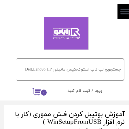
حساب کاربری من
تغییر گذر واژه
سفارشات
خروج از حساب کاربری
ورود
/
ثبت نام کنید
۰
آموزش بوتیبل کردن فلش مموری (کار با
نرم افزار WinSetupFromUSB )