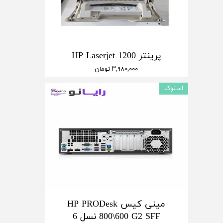
★
★
پرینتر HP Laserjet 1200
۳,۹۸۰,۰۰۰ تومان
استوک
مینی کیس HP PRODesk
800\600 G2 SFF نسل 6