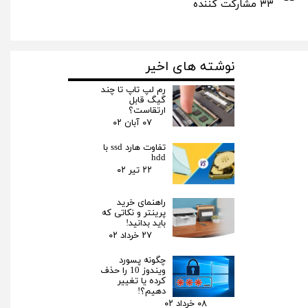
۳۳ مشارکت کننده
نوشته های اخیر
رم لپ تاپ تا چند
گیگ قابل
ارتقاست؟
۰۷ آبان ۰۲
تفاوت هارد ssd با
hdd
۲۲ تیر ۰۲
راهنمای خرید
پرینتر و نکاتی که
باید بدانید!
۲۷ خرداد ۰۲
چگونه پسورد
ویندوز 10 را حذف
کرده یا تغییر
دهیم؟!
۰۸ خرداد ۰۲