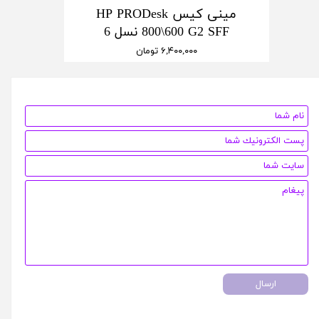
مینی کیس HP PRODesk
800\600 G2 SFF نسل 6
۶,۴۰۰,۰۰۰ تومان
ارسال