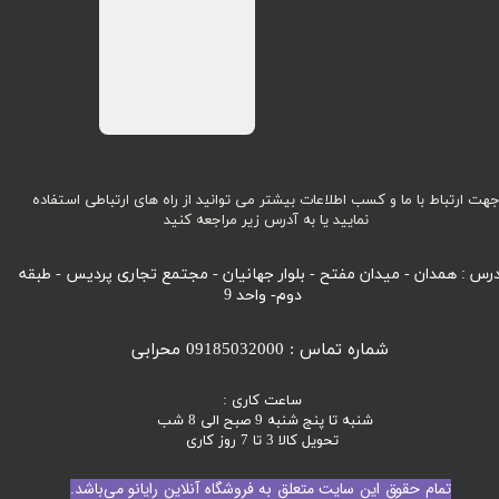
هت ارتباط با ما و کسب اطلاعات بیشتر می توانید از راه های ارتباطی استفاده
نمایید یا به آدرس زیر مراجعه کنید
رس : همدان - میدان مفتح - بلوار جهانیان - مجتمع تجاری پردیس - طبقه
دوم- واحد 9
شماره تماس : 09185032000 محرابی
ساعت کاری :
شنبه تا پنج شنبه 9 صبح الی 8 شب
تحویل کالا 3 تا 7 روز کاری
تمام حقوق این سایت متعلق به فروشگاه آنلاین رایانو می‌باشد.