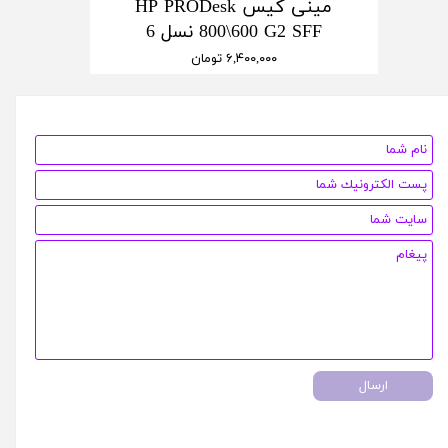
مینی کیس HP PRODesk
800\600 G2 SFF نسل 6
۶,۴۰۰,۰۰۰ تومان
ارسال