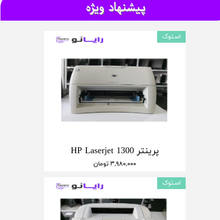
پیشنهاد ویژه
★
★
استوک
پرینتر HP Laserjet 1300
۳,۹۸۰,۰۰۰ تومان
استوک