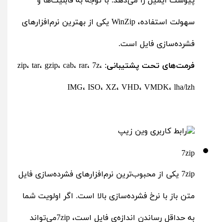
پیوست ایمیل را می‌دهد. با توجه به قابلیت‌ها و
سهولت استفاده، WinZip یکی از بهترین نرم‌افزارهای
فشرده‌سازی فایل است.
فرمت‌های تحت پشتیبانی
: zip، tar، gzip، cab، rar، 7z،
IMG، ISO، XZ، VHD، VMDK، lha/lzh
7zip
7zip یکی از محبوب‌ترین نرم‌افزارهای فشرده‌سازی فایل
متن ‌باز با نرخ فشرده‌سازی بالا است. اگر اولویت شما
به حداقل رساندن اندازه‌ی فایل است، 7zipمی‌تواند