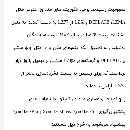
محبوبیت رسیدند. برخی الگوریتم‌های متداول کنونی مثل
DEFLATE ،LZMA و LZX از LZ77 به دست آمدند. به دلیل
مشکلات پتنت LZ78 در سال ۱۹۸۴، توسعه‌‌دهندگان
یونیکس به تطبیق الگوریتم‌های متن بازی مثل gzip مبتنی
بر DEFLATE و فرمت‌های BZip2 مبتنی بر تبدیل باروز ویلر
پرداختند که برای رسیدن به نسبت فشرده‌سازی بالاتر از
LZ78 طراحی شده‌اند.
پنج نوع فشرده‌سازی متداول که توسط نرم‌افزارهای
پشتیبان‌گیری SyncBackFree، SyncBackSE و SyncBackPro
پیشنهاد می‌شوند به شرح ذیل هستند: