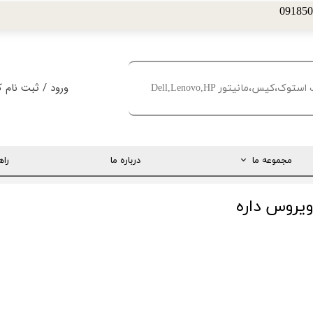
ورود
/
ثبت نام ک
حساب کاربری من
تغییر گذر واژه
مجموعه ما
درباره ما
راه
سفارشات
خروج از حساب کا
ارتباط مستقیم با مدیریت
یروس داره
اینستاگرام
تلگرام
تماس با ما
درخواست پشتیبانی