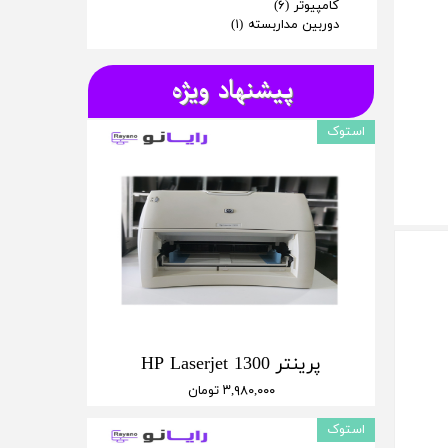
کامپیوتر
(۶)
دوربین مداربسته
(۱)
پیشنهاد ویژه
استوک
پرینتر HP Laserjet 1300
۳,۹۸۰,۰۰۰ تومان
استوک