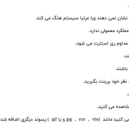
ی نشان نمی دهند ویا مرتبا سیستم هنگ می کند.
لکرد معمولی ندارد.
 مداوم ری استارت می شود.
د.
باشند.
 نظر خود پرینت بگیرید.
.
مشاهده می کنید.
بدنبال پسوند فایلهای که شما معمولا آنها را اجرا می کنید مانند (jpg , exe , vbs و یا gif ) پسوند دیگری اضافه 