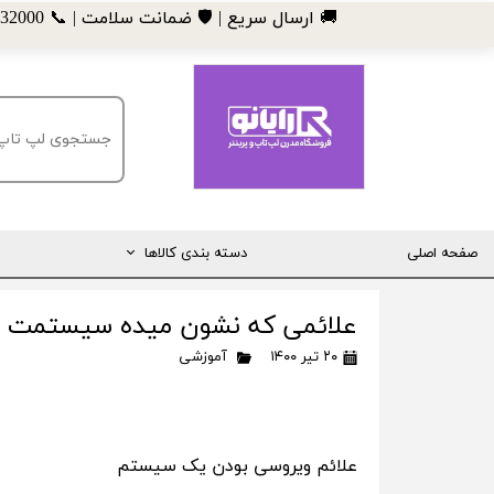
​🚚 ارسال سریع | 🛡️ ضمانت سلامت | 📞 09185032000
صفحه اصلی
دسته بندی کالاها
مانیتور
علائمی که نشون میده سیستمت و
لپ تاپ
۲۰ تیر ۱۴۰۰
آموزشی
مینی کیس
قطعات کامپیوتر
علائم ویروسی بودن یک سیستم
ماشین های اداری (پرینتر، کپی و ...)