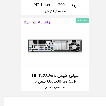
پرینتر HP Laserjet 1200
۳,۹۸۰,۰۰۰ تومان
استوک
مینی کیس HP PRODesk
800\600 G2 SFF نسل 6
۶,۴۰۰,۰۰۰ تومان