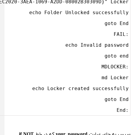
:End
سپس به جای عبارت
your_password
که در خط
if NOT