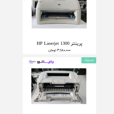
پرینتر HP Laserjet 1300
۳,۹۸۰,۰۰۰ تومان
استوک