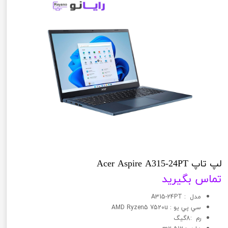
لپ تاپ Acer Aspire A315-24PT
تماس بگیرید
مدل : A315-24PT
سي پي يو : AMD Ryzen5 7520u
رم :8گیگ