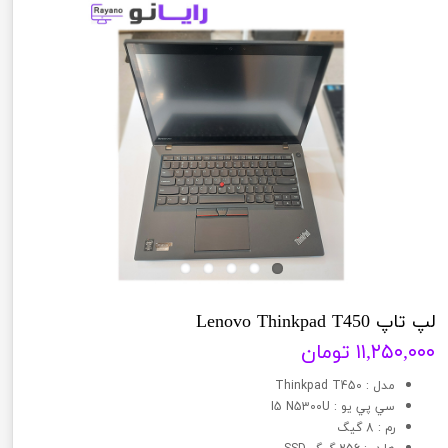
لپ تاپ Lenovo Thinkpad T450
۱۱,۲۵۰,۰۰۰ تومان
مدل : Thinkpad T450
سي پي يو : I5 N5300U
رم : 8 گیگ