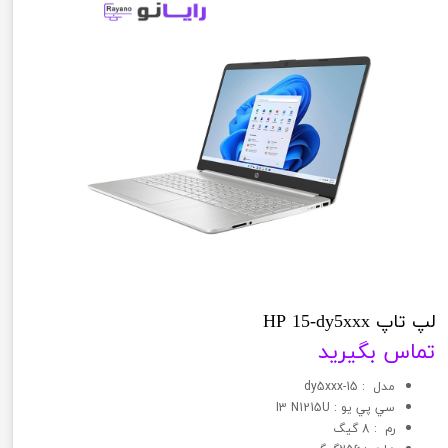
لپ تاپ HP 15-dy5xxx
تماس بگیرید
مدل : 15-dy5xxx
سي پي يو : I3 N1215U
رم : 8 گیگ