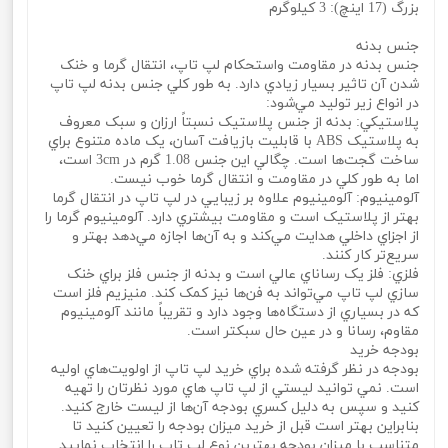
بزرگ (17 اينچ): 3 کيلوگرم
جنس بدنه
جنس بدنه در مقاومت واستحکام لپ تاپ، انتقال گرما و خنک
شدن آن تاثير بسيار زيادي دارد. به طور کلي جنس بدنه لپ تاپ
در انواع زير توليد مي‌شود:
پلاستيکي: بدنه از جنس پلاستيک نسبتاً ارزان و سبک معروف
به پلاستيک ABS با قابليت بازيافت آسان، يک ماده متنوع براي
ساخت گجت‌ها است. چگالي اين جنس 1.08 گرم در 3cm است،
اما به طور کلي در مقاومت و انتقال گرما خوب نيست.
آلومينيوم: آلومينيوم علاوه بر زيبايي در لپ تاپ در انتقال گرما
بهتر از پلاستيک است و مقاومت بيشتري دارد. آلومينيوم گرما را
از اجزاي داخلي هدايت مي‌کند و به آ‌ن‌ها اجازه مي‌دهد بهتر و
سريع‌تر کار کنند.
فلزي: فلز يک رساناي عالي است و بدنه از جنس فلز براي خنک
سازي لپ تاپ مي‌تواند به فن‌ها نيز کمک کند. منيزيم فلز است
که در بسياري از دستگاه‌ها وجود دارد و تقريباً مانند آلومينيوم
مقاوم، رسانا و در عين حال سبکتر است.
بودجه خريد
بودجه در نظر گرفته شده براي خريد لپ تاپ از اولويت‌هاي اوليه
است. نمي‌ توانيد ليستي از لپ تاپ‌ هاي مورد نظرتان را تهيه
کنيد و سپس به دليل کسري بودجه آن‌ها از ليست خارج کنيد.
بنابراين بهتر است قبل از خريد ميزان بودجه را تعيين کنيد تا
متناسب با ميزان بودجه بهترين نوع لپ تاپ را انتخاب نماييد.