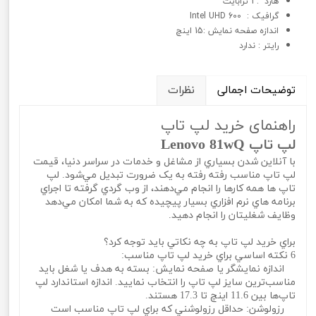
هارد : 1 ترابایت
گرافيک : Intel UHD 600
اندازه صفحه نمایش :15 اینچ
رایتر : ندارد
توضیحات اجمالی
نظرات
راهنمای خرید لپ تاپ
لپ تاپ Lenovo 81wQ
با آنلاين شدن بسياري از مشاغل و خدمات در سراسر دنيا، قيمت
لپ تاپ مناسب رفته رفته به يک ضرورت تبديل مي‌شود. لپ
تاپ ها همه کارها را انجام مي‌دهند، از وب گردي گرفته تا اجراي
برنامه هاي نرم افزاري بسيار پيچيده که به شما امکان مي‌دهد
وظايف شغليتان را انجام دهيد.
براي خريد لپ تاپ به چه نکاتي بايد توجه کرد؟
6 نکته اساسي براي خريد لپ تاپ مناسب:
اندازه نمايشگر يا صفحه نمايش: بسته به هدف يا شغل بايد
مناسب‌ترين سايز لپ تاپ را انتخاب نماييد. اندازه استاندارد لپ
تاپ‌ها بين 11.6 اينچ تا 17.3 هستند.
رزولوشن: حداقل رزولوشني که براي لپ تاپ مناسب است