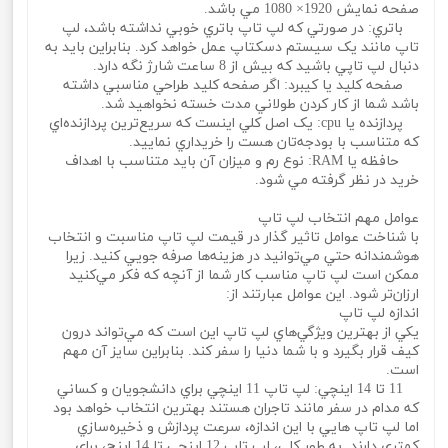
صفحه نمايش 1920× 1080 مي باشد.
باتري: در صورتي که لپ تاپ باتري خوبي نداشته باشد، لپ
تاپ مانند يک سيستم دسکتاپ عمل خواهد کرد. بنابراين بايد به
دنبال لپ تاپي باشيد که بيش از 8 ساعت شارژ نگه دارد.
صفحه کليد يا کيبرد: اگر صفحه کليد طراحي مناسبي داشته
باشد شما از کار کردن طولاني مدت خسته نخواهيد شد.
پردازنده يا cpu: يک اصل کلي اينست که سريع‌ترين پردازنده‌اي
که متناسب با بودجه‌تان هست را خريداري نماييد.
حافظه يا RAM: نوع رم و ميزان آن بايد متناسب با اهداف
خريد در نظر گرفته مي شود.
عوامل مهم انتخاب لپ تاپ
با شناخت عوامل تاثير گذار در قيمت لپ تاپ مناسبت و انتخاب
هوشمندانه حتي مي‌توانيد در هزينه‌ها صرفه جويي کنيد. زيرا
ممکن است لپ تاپ مناسب کار شما از آنچه که فکر مي‌کنيد
ارزان‌تر شود. اين عوامل عبارتند از:
اندازه لپ تاپ
يکي از بهترين ويژگي‌هاي لپ تاپ اين است که مي‌تواند درون
کيف قرار بگيرد و با شما دنيا را سفر کند. بنابراين سايز آن مهم
است.
11 تا 14 اينچي: لپ تاپ 11 اينچي براي دانشجويان و کساني
که مدام در سفر مانند تاجران هستند بهترين انتخاب خواهد بود
اما لپ تاپ هايي با اين اندازه، سرعت پردازش و ذخيره‌سازي
کمتري دارند. به طور کلي، لپ تاپ 12 اينچي تا 14 اينچ، براي