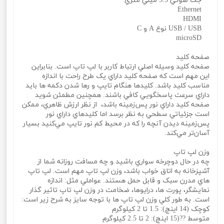
جک صوتي 3.5 ميلي متري
Ethernet
HDMI
USB / USB نوع A و C
microSD
صفحه کليد
صفحه کليد وسيله اصلي ارتباط کاربر با لپ تاپ است. بنابراين
اين مهم است که صفحه کليد داراي يک طرح راحت با اندازه
مناسب کليد باشد. کليدها هنگام تايپ و رها شدن دکمه‌ ها بايد
داراي سرعت پاسخگويي کافي باشند. همچنين مطمئن شويد
صفحه کليد داراي نور پس‌زمينه باشد، از نظر ارزش ظاهري، ممکن
است جزئياتي سطحي به نظر برسد اما کليدهاي داراي نور
پس‌زمينه ديدن آنچه را که در محيط کم نور تايپ مي‌کنيد بسيار
آسان‌تر مي‌کند.
وزن لپ تاپ
چه در حال دوچرخه سواري باشيد و چه مسافت روزانه شما از
آشپزخانه به اتاق خواب باشد، وزن لپ تاپ مهم است. لپ تاپ
هاي مدرن سبک و قابل حمل هستند. عواملي مثل: اندازه
نمايشگر، پورت‌ ها، درايوها، ضخامت در وزن لپ تاپ تاثير گذار
است. به طور کلي وزن لپ تاپ‌ ها با توجه سايز به شرح زير است:
کوچک (14 اينچ): 1.5 تا 2 کيلوگرم
متوسط ??(15 اينچ): 2 تا 2.5 کيلوگرم