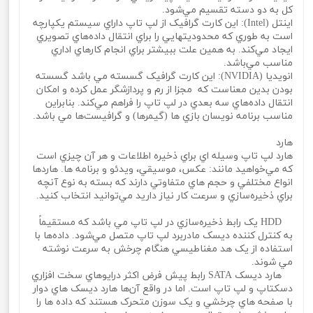
کل به دو دسته تقسيم مي‌شود.
اينتل (Intel): اين کارت گرافيک از لپ تاپ داراي سيستم يکپارچه
است به طوري که محدوديتهايي را براي انتقال داده‌هاي تصويري
ايجاد مي‌کند. به همين علت ببيشتر براي انجام کارهاي اداري
مناسب مي‌باشد.
انويديا (NVIDIA): اين کارت گرافيک گسسته مي باشد گسسته
بودن بدين معناست که مجزا از رم و پردازشگر عمل کرده و امکان
انتقال داده‌هاي سه بعدي در لپ تاپ را فراهم مي‌کند. بنابراين
مناسب برنامه نويسان بازي ها (گيمرها) و گرافيست‌ها مي باشد.
هارد
هارد لپ تاپ وسيله اي براي ذخيره اطلاعات و هر آن چيزي است
که مي‌خواهيد مانند: عکس، موسيقي، ويدئو و برنامه ها. هاردها
انواع مختلفي و حجم هاي متفاوتي دارند که بسته به نوع آنچه
براي ذخيره‌سازي و سرعت کار نياز داريد مي‌توانيد انتخاب کنيد.
HDD يک رابط ذخيره‌سازي در لپ تاپ مي باشد که مستقيماً
به کنترل کننده ديسک مادربرد لپ تاپ متصل مي‌شود. داده‌ها با
استفاده از يک هد مغناطيسي هنگام چرخش به سرعت نوشته
مي‌ شوند.
هارد ديسک SATA رابط پيش فرض اکثر درايوهاي سخت افزاري
دسکتاپ و لپ تاپ است. اما در واقع آن‌ها هارد ديسک‌ هاي دوار
با صفحه‌ هاي چرخشي و يک سوزن متحرک هستند که داده ها را