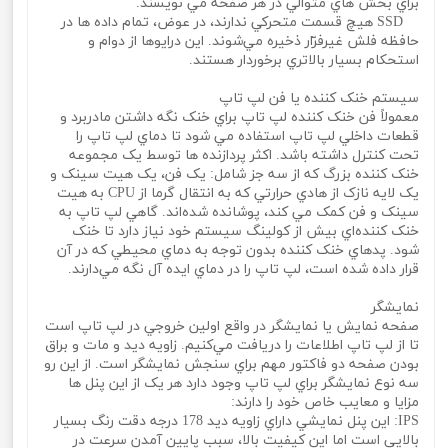
براي بخش هاي متوالي در هر صفحه مي‌ نويسند.
SSD هيچ قسمت متحرکي ندارند، در عوض، تمام داده ها در
حافظه فلش غيرفرّار ذخيره مي‌شوند. اين درايوها از دوام و
استحکام بسيار بالاتري برخوردار هستند.
سيستم خنک کننده يا فن لپ تاپ
معمولاً فن خنک کننده لپ تاپ براي خنک نگه داشتن مادربرد و
قطعات داخلي لپ تاپ استفاده مي شود تا دماي لپ تاپ را
تحت کنترل داشته باشد. اکثر پردازنده ها توسط يک مجموعه
خنک کننده بزرگ که از سه جز شامل: يک فن، يک هيت سينک و
يک لايه نازک از هادي حرارتي که به انتقال گرما از CPU به هيت
سينک و فن کمک مي‌ کند، پوشانده شده‌اند. گاهي لپ تاپ به
خنک کننده‌اي بيش از کولينگ سيستم خود نياز دارد تا خنک
شود. پدهاي خنک کننده بدون توجه به دماي محيطي که در آن
قرار داده شده است، لپ تاپ را در دماي ايده آل نگه مي‌دارند.
نمايشگر
صفحه نمايش يا نمايشگر در واقع اولين خروجي در لپ تاپ است
تا از لپ تاپ اطلاعات را دريافت مي‌کنيم. زاويه ديد و مات و براق
بودن صفحه دو فاکتور مهم براي سنجش نمايشگر است. از اين رو
سه نوع نمايشگر براي لپ تاپ وجود دارد هر يک از اين پنل ها
مزايا و معايب خاص خود را دارند:
IPS: اين پنل نمايشي داراي زاويه ديد 178 درجه دقت رنگ بسيار
بالايي است اما اين کيفيت بالا، سبب پايين آمدن سرعت در