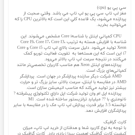
سي پي يو (cpu)
مغز لپ تاپ سي پي يو لپ تاپ مي باشد. وقتي صحبت از
پردازنده مي‌شود، يک قاعده کلي اين است که بالاترين CPU را که
مي‌توانيد بخريد.
CPU کمپاني اينتل با شناسهCore i مشخص مي‌شوند. اين
شناسه با افزايش هسته به ترتيب Core I9، Core I7، Core I3،
Xeon توليد مي‌شود. دليل سرعت بالاي لپ تاپ Core i5 و Core
i7 اين است که اين هسته‌ها به تقويت فعاليت توربو کمک
مي‌کنند در نتيجه سرعت لپ تاپ بالاتر مي‌رود.
پردازنده‌هاي اينتل Xeon هم مناسب کاربران تخصصي‌تر مانند
کمپاني‌هاي بزرگ است.
AMD شرکت ديگر سازنده پردازشگر در جهان است. پردازشگر
AMD در مقايسه با اينتل، سرعت بالاتر، سايز بزرگ تر و حرارت
بيشتر نيز توليد مي‌کند که مناسب انيميشن سازان است.
پردازنده اپل ام وان توليد شرکت اپل داراي تکنولوژي پيشرفته ?
نانومتري با ?? ميليارد ترانزيستور ساخته شده است. M1
توانسته 3.5 برابر قدرت پردازش لپ تاپ مک را در مقايسه با ساير
پردازشگران افزايش دهد.
کارت گرافيک
با توجه به نوع کاربرد شما و هدفتان از خريد لپ تاپ، ميزان
کيفيت کارت گرافيک اهميت پيدا زيادي دارد. کارت گرافيک در