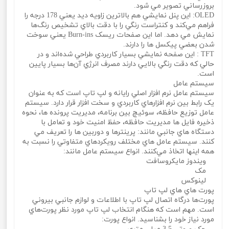
بروزرساني تصوير مي‌ شود.
OLED: اين پنل نمايشي هم بالاترين زاويه ديد يعني 178 درجه را
فراهم مي‌کند و کنتراست رنگي را با دقت بالاي تشخيص رنگ‌ها
نمايش مي‌ دهد. اما اين صفحات ريسک Burn-ins يعني سوخت
شدن بعضي پيکسل ‌ها را دارند.
TFT : اين صفحه نمايشي بسيار کاربردي طراحي شده‌اند و در
حالي که دقت رنگي بالايي دارند مصرف انرژي آن‌ها بسيار پايين
است.
سيستم عامل
سيستم عامل نرم افزار اصلي رايانه و لپ تاپ است که به عنوان
يک رابط بين نرم افزارهاي کاربردي و سخت افزار قرار دارد. سيستم
عامل توزيع حافظه، سوئيچ بين برنامه، مديريت پرونده ها، نحوه
ذخيره فايل ها مديريت حافظه، حفظ امنيت خود و تعامل با
دستگاه هاي جانبي مانند: پرينترها و دوربين ها را تعريف مي‌
کنند. سيستم عامل هاي مختلف رويکردهاي متفاوتي را نسبت به
همه اينها اتخاذ مي‌کنند. انواع سيستم عامل مانند:
ويندوز مايکروسافت
مک
لينوکس
پورت هاي هاي لپ تاپ
پورت‌ها درگاه اتصال لپ تاپ با اطلاعات و لوازم جانبي بيروني
است. مهم است که هنگام انتخاب لپ تاپ مورد نظر پورت‌هاي
مورد نياز خود را بشناسيد. انواع پورت: