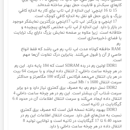
کارهاي سبک‌تر و قابليت حمل بهتر ساخته شده‌اند.
15 تا 16 اينچي: اين اندازه از لپ تاپ براي کار به اندازه کافي
بزرگ و باري حمل‌ قو‌ نقل به اندازه کافي کوچک است.
17 اينچي و بزرگتر: لپ تاپ 17اينچي بزرگترين نمايشگر موجود
در بازار را دارد. اين اندازه از لپ تاپ مختص کارهاي پيچيده و
خلاقانه است. زيرا علاوه بر صفحه نمايش بزرگ داراي يک ترابايت
يا فضاي ذخيره‌سازي است.
رم
RAM حافظه کوتاه مدت لپ تاپ رم مي باشد که فقط انواع
خاصي از آن را قبول مي‌کنند. بنابراين درک تفاوت آن‌ها مهم
است.
DDR1 اولين رم در رده SDRAM است که 184 پايه دارد. اين رم
در هر چرخه ساعت داخلي، 2 انتقال داده ايجاد و با سرعت 64 بيت
در هر بار، انتقال مي‌دهد.فرکانس گذرگاه 100 مگاهرتز و حداکثر
سرعت انتقال 1600 Mb / s است.
DDR2 نسل دوم رم، به مصرف برق کمتري نياز دارد و دو برابر
سرعت شتاب آن بيشتر است. اين رم در هر چرخه ساعت داخلي 4
انتقال داده ايجاد مي‌کند و سرعت انتقال اطلاعات آن در حدود 6.4
گيگابايت در ثانيه است.
DDR3 بهبود يافته نسخه قبل است که مصرف برق کمتري
نسبت به مدل‌هاي قبل دارد. سرعت انتقال اطلاعات اين رم در
حدود 6.40 تا 17 گيگابايت در ثانيه است و توانايي توليد 8
انتقال داده در هر چرخه ساعت داخلي را دارد.