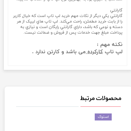
گارانتي
گارانتي يکي ديگر از نکات مهم خريد لپ تاپ است که خيال کاربر
را از بابت خريد مطمئن، راحت مي‌کند. لپ تاپ‌ هاي ليپک از هر
دسته و نوعي که باشد، داراي گارانتي رايگان است و نيازي به
پرداخت مبلغ جهت خدمات پس از فروش و ضمانت نيست.
نکته مهم :
لپ تاپ
کارکرده
می باشد و کارتن ندارد .
محصولات مرتبط
استوک