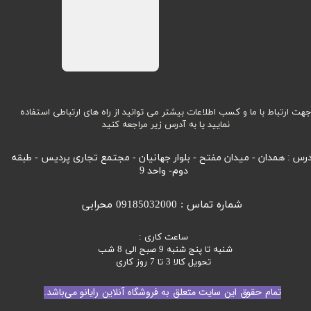
هت ارتباط با ما و کسب اطلاعات بیشتر می توانید از راه های ارتباطی استفاده
نمایید یا به آدرس زیر مراجعه کنید
رس : همدان - میدان مفتح - بلوار جهانیان - مجتمع تجاری پردیس - طبقه
دوم- واحد 9
شماره تماس : 09185032000 محرابی
ساعت کاری :
شنبه تا پنج شنبه 9 صبح الی 8 شب
تحویل کالا 3 تا 7 روز کاری
تمام حقوق این سایت متعلق به فروشگاه آنلاین رایانو می‌باشد.