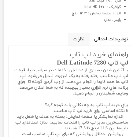
هارد : 128گیگ SSD
گرافيک : Intel HD 620
اندازه صفحه نمایش : 13.3 اینچ
رایتر : ندارد
توضیحات اجمالی
نظرات
راهنمای خرید لپ تاپ
لپ تاپ Dell Latitude 7280
با آنلاين شدن بسياري از مشاغل و خدمات در سراسر دنيا، قيمت
لپ تاپ مناسب رفته رفته به يک ضرورت تبديل مي‌شود. لپ
تاپ ها همه کارها را انجام مي‌دهند، از وب گردي گرفته تا اجراي
برنامه هاي نرم افزاري بسيار پيچيده که به شما امکان مي‌دهد
وظايف شغليتان را انجام دهيد.
براي خريد لپ تاپ به چه نکاتي بايد توجه کرد؟
6 نکته اساسي براي خريد لپ تاپ مناسب:
اندازه نمايشگر يا صفحه نمايش: بسته به هدف يا شغل بايد
مناسب‌ترين سايز لپ تاپ را انتخاب نماييد. اندازه استاندارد لپ
تاپ‌ها بين 11.6 اينچ تا 17.3 هستند.
رزولوشن: حداقل رزولوشني که براي لپ تاپ مناسب است