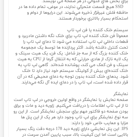
براي بخش هاي متوالي در هر صفحه مي‌ نويسند.
SSD هيچ قسمت متحرکي ندارند، در عوض، تمام داده ها در
حافظه فلش غيرفرّار ذخيره مي‌شوند. اين درايوها از دوام و
استحکام بسيار بالاتري برخوردار هستند.
سيستم خنک کننده يا فن لپ تاپ
معمولاً فن خنک کننده لپ تاپ براي خنک نگه داشتن مادربرد و
قطعات داخلي لپ تاپ استفاده مي شود تا دماي لپ تاپ را
تحت کنترل داشته باشد. اکثر پردازنده ها توسط يک مجموعه
خنک کننده بزرگ که از سه جز شامل: يک فن، يک هيت سينک و
يک لايه نازک از هادي حرارتي که به انتقال گرما از CPU به هيت
سينک و فن کمک مي‌ کند، پوشانده شده‌اند. گاهي لپ تاپ به
خنک کننده‌اي بيش از کولينگ سيستم خود نياز دارد تا خنک
شود. پدهاي خنک کننده بدون توجه به دماي محيطي که در آن
قرار داده شده است، لپ تاپ را در دماي ايده آل نگه مي‌دارند.
نمايشگر
صفحه نمايش يا نمايشگر در واقع اولين خروجي در لپ تاپ است
تا از لپ تاپ اطلاعات را دريافت مي‌کنيم. زاويه ديد و مات و براق
بودن صفحه دو فاکتور مهم براي سنجش نمايشگر است. از اين رو
سه نوع نمايشگر براي لپ تاپ وجود دارد هر يک از اين پنل ها
مزايا و معايب خاص خود را دارند:
IPS: اين پنل نمايشي داراي زاويه ديد 178 درجه دقت رنگ بسيار
بالايي است اما اين کيفيت بالا، سبب پايين آمدن سرعت در