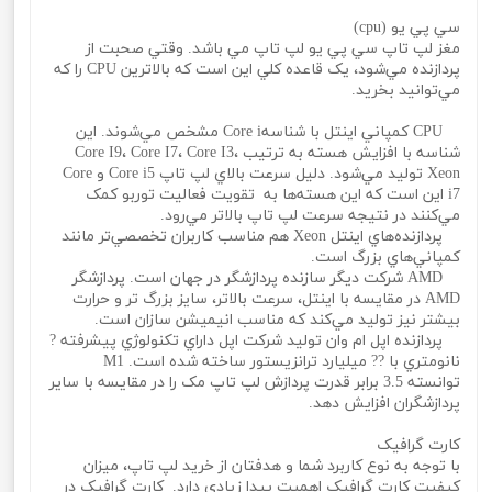
سي پي يو (cpu)
مغز لپ تاپ سي پي يو لپ تاپ مي باشد. وقتي صحبت از
پردازنده مي‌شود، يک قاعده کلي اين است که بالاترين CPU را که
مي‌توانيد بخريد.
CPU کمپاني اينتل با شناسهCore i مشخص مي‌شوند. اين
شناسه با افزايش هسته به ترتيب Core I9، Core I7، Core I3،
Xeon توليد مي‌شود. دليل سرعت بالاي لپ تاپ Core i5 و Core
i7 اين است که اين هسته‌ها به تقويت فعاليت توربو کمک
مي‌کنند در نتيجه سرعت لپ تاپ بالاتر مي‌رود.
پردازنده‌هاي اينتل Xeon هم مناسب کاربران تخصصي‌تر مانند
کمپاني‌هاي بزرگ است.
AMD شرکت ديگر سازنده پردازشگر در جهان است. پردازشگر
AMD در مقايسه با اينتل، سرعت بالاتر، سايز بزرگ تر و حرارت
بيشتر نيز توليد مي‌کند که مناسب انيميشن سازان است.
پردازنده اپل ام وان توليد شرکت اپل داراي تکنولوژي پيشرفته ?
نانومتري با ?? ميليارد ترانزيستور ساخته شده است. M1
توانسته 3.5 برابر قدرت پردازش لپ تاپ مک را در مقايسه با ساير
پردازشگران افزايش دهد.
کارت گرافيک
با توجه به نوع کاربرد شما و هدفتان از خريد لپ تاپ، ميزان
کيفيت کارت گرافيک اهميت پيدا زيادي دارد. کارت گرافيک در