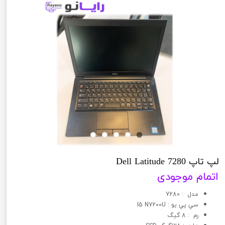
لپ تاپ Dell Latitude 7280
اتمام موجودی
مدل : 7280
سي پي يو : I5 N7200U
رم : 8 گیگ