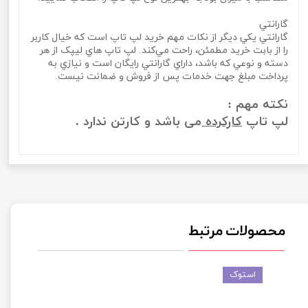
گارانتي
گارانتي يکي ديگر از نکات مهم خريد لپ تاپ است که خيال کاربر
را از بابت خريد مطمئن، راحت مي‌کند. لپ تاپ‌ هاي ليپک از هر
دسته و نوعي که باشد، داراي گارانتي رايگان است و نيازي به
پرداخت مبلغ جهت خدمات پس از فروش و ضمانت نيست.
نکته مهم :
لپ تاپ
کارکرده
می باشد و کارتن ندارد .
محصولات مرتبط
استوک