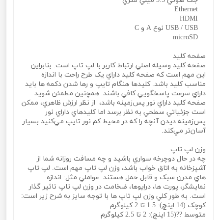
جک صوتي 3.5 ميلي متري
Ethernet
HDMI
USB / USB نوع A و C
microSD
صفحه کليد
صفحه کليد وسيله اصلي ارتباط کاربر با لپ تاپ است. بنابراين
اين مهم است که صفحه کليد داراي يک طرح راحت با اندازه
مناسب کليد باشد. کليدها هنگام تايپ و رها شدن دکمه‌ ها بايد
داراي سرعت پاسخگويي کافي باشند. همچنين مطمئن شويد
صفحه کليد داراي نور پس‌زمينه باشد، از نظر ارزش ظاهري، ممکن
است جزئياتي سطحي به نظر برسد اما کليدهاي داراي نور
پس‌زمينه ديدن آنچه را که در محيط کم نور تايپ مي‌کنيد بسيار
آسان‌تر مي‌کند.
وزن لپ تاپ
چه در حال دوچرخه سواري باشيد و چه مسافت روزانه شما از
آشپزخانه به اتاق خواب باشد، وزن لپ تاپ مهم است. لپ تاپ
هاي مدرن سبک و قابل حمل هستند. عواملي مثل: اندازه
نمايشگر، پورت‌ ها، درايوها، ضخامت در وزن لپ تاپ تاثير گذار
است. به طور کلي وزن لپ تاپ‌ ها با توجه سايز به شرح زير است:
کوچک (14 اينچ): 1.5 تا 2 کيلوگرم
متوسط ??(15 اينچ): 2 تا 2.5 کيلوگرم