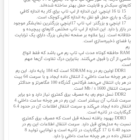
کارهاي سبک‌تر و قابليت حمل بهتر ساخته شده‌اند.
15 تا 16 اينچي: اين اندازه از لپ تاپ براي کار به اندازه کافي
بزرگ و باري حمل‌ قو‌ نقل به اندازه کافي کوچک است.
17 اينچي و بزرگتر: لپ تاپ 17اينچي بزرگترين نمايشگر موجود
در بازار را دارد. اين اندازه از لپ تاپ مختص کارهاي پيچيده و
خلاقانه است. زيرا علاوه بر صفحه نمايش بزرگ داراي يک ترابايت
يا فضاي ذخيره‌سازي است.
رم
RAM حافظه کوتاه مدت لپ تاپ رم مي باشد که فقط انواع
خاصي از آن را قبول مي‌کنند. بنابراين درک تفاوت آن‌ها مهم
است.
DDR1 اولين رم در رده SDRAM است که 184 پايه دارد. اين رم
در هر چرخه ساعت داخلي، 2 انتقال داده ايجاد و با سرعت 64 بيت
در هر بار، انتقال مي‌دهد.فرکانس گذرگاه 100 مگاهرتز و حداکثر
سرعت انتقال 1600 Mb / s است.
DDR2 نسل دوم رم، به مصرف برق کمتري نياز دارد و دو برابر
سرعت شتاب آن بيشتر است. اين رم در هر چرخه ساعت داخلي 4
انتقال داده ايجاد مي‌کند و سرعت انتقال اطلاعات آن در حدود 6.4
گيگابايت در ثانيه است.
DDR3 بهبود يافته نسخه قبل است که مصرف برق کمتري
نسبت به مدل‌هاي قبل دارد. سرعت انتقال اطلاعات اين رم در
حدود 6.40 تا 17 گيگابايت در ثانيه است و توانايي توليد 8
انتقال داده در هر چرخه ساعت داخلي را دارد.