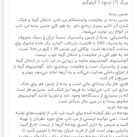
بزرگ (17 اينچ): 3 کيلوگرم
جنس بدنه
جنس بدنه در مقاومت واستحکام لپ تاپ، انتقال گرما و خنک
شدن آن تاثير بسيار زيادي دارد. به طور کلي جنس بدنه لپ تاپ
در انواع زير توليد مي‌شود:
پلاستيکي: بدنه از جنس پلاستيک نسبتاً ارزان و سبک معروف
به پلاستيک ABS با قابليت بازيافت آسان، يک ماده متنوع براي
ساخت گجت‌ها است. چگالي اين جنس 1.08 گرم در 3cm است،
اما به طور کلي در مقاومت و انتقال گرما خوب نيست.
آلومينيوم: آلومينيوم علاوه بر زيبايي در لپ تاپ در انتقال گرما
بهتر از پلاستيک است و مقاومت بيشتري دارد. آلومينيوم گرما را
از اجزاي داخلي هدايت مي‌کند و به آ‌ن‌ها اجازه مي‌دهد بهتر و
سريع‌تر کار کنند.
فلزي: فلز يک رساناي عالي است و بدنه از جنس فلز براي خنک
سازي لپ تاپ مي‌تواند به فن‌ها نيز کمک کند. منيزيم فلز است
که در بسياري از دستگاه‌ها وجود دارد و تقريباً مانند آلومينيوم
مقاوم، رسانا و در عين حال سبکتر است.
بودجه خريد
بودجه در نظر گرفته شده براي خريد لپ تاپ از اولويت‌هاي اوليه
است. نمي‌ توانيد ليستي از لپ تاپ‌ هاي مورد نظرتان را تهيه
کنيد و سپس به دليل کسري بودجه آن‌ها از ليست خارج کنيد.
بنابراين بهتر است قبل از خريد ميزان بودجه را تعيين کنيد تا
متناسب با ميزان بودجه بهترين نوع لپ تاپ را انتخاب نماييد.