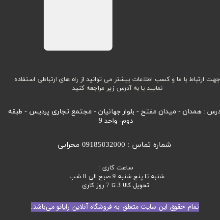
هت ارتباط با ما و کسب اطلاعات بیشتر می توانید از راه های ارتباطی استفاده
نمایید یا به آدرس زیر مراجعه کنید
رس : همدان - میدان مفتح - بلوار جهانیان - مجتمع تجاری پردیس - طبقه
دوم- واحد 9
شماره تماس : 09185032000 محرابی
ساعت کاری :
شنبه تا پنج شنبه 9 صبح الی 8 شب
تحویل کالا 3 تا 7 روز کاری
تمام حقوق این سایت متعلق به فروشگاه آنلاین رایانو می‌باشد.