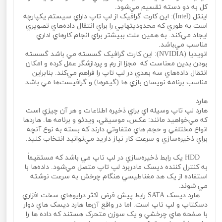
کل به دو دسته تقسيم مي‌شود.
اينتل (Intel): اين کارت گرافيک از لپ تاپ داراي سيستم يکپارچه
است به طوري که محدوديتهايي را براي انتقال داده‌هاي تصويري
ايجاد مي‌کند. به همين علت ببيشتر براي انجام کارهاي اداري
مناسب مي‌باشد.
انويديا (NVIDIA): اين کارت گرافيک گسسته مي باشد گسسته
بودن بدين معناست که مجزا از رم و پردازشگر عمل کرده و امکان
انتقال داده‌هاي سه بعدي در لپ تاپ را فراهم مي‌کند. بنابراين
مناسب برنامه نويسان بازي ها (گيمرها) و گرافيست‌ها مي باشد.
هارد
هارد لپ تاپ وسيله اي براي ذخيره اطلاعات و هر آن چيزي است
که مي‌خواهيد مانند: عکس، موسيقي، ويدئو و برنامه ها. هاردها
انواع مختلفي و حجم هاي متفاوتي دارند که بسته به نوع آنچه
براي ذخيره‌سازي و سرعت کار نياز داريد مي‌توانيد انتخاب کنيد.
HDD يک رابط ذخيره‌سازي در لپ تاپ مي باشد که مستقيماً
به کنترل کننده ديسک مادربرد لپ تاپ متصل مي‌شود. داده‌ها با
استفاده از يک هد مغناطيسي هنگام چرخش به سرعت نوشته
مي‌ شوند.
هارد ديسک SATA رابط پيش فرض اکثر درايوهاي سخت افزاري
دسکتاپ و لپ تاپ است. اما در واقع آن‌ها هارد ديسک‌ هاي دوار
با صفحه‌ هاي چرخشي و يک سوزن متحرک هستند که داده ها را