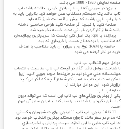
صفحه نمايش 1920× 1080 مي باشد.
باتري: در صورتي که لپ تاپ باتري خوبي نداشته باشد، لپ
تاپ مانند يک سيستم دسکتاپ عمل خواهد کرد. بنابراين بايد به
دنبال لپ تاپي باشيد که بيش از 8 ساعت شارژ نگه دارد.
صفحه کليد يا کيبرد: اگر صفحه کليد طراحي مناسبي داشته
باشد شما از کار کردن طولاني مدت خسته نخواهيد شد.
پردازنده يا cpu: يک اصل کلي اينست که سريع‌ترين پردازنده‌اي
که متناسب با بودجه‌تان هست را خريداري نماييد.
حافظه يا RAM: نوع رم و ميزان آن بايد متناسب با اهداف
خريد در نظر گرفته مي شود.
عوامل مهم انتخاب لپ تاپ
با شناخت عوامل تاثير گذار در قيمت لپ تاپ مناسبت و انتخاب
هوشمندانه حتي مي‌توانيد در هزينه‌ها صرفه جويي کنيد. زيرا
ممکن است لپ تاپ مناسب کار شما از آنچه که فکر مي‌کنيد
ارزان‌تر شود. اين عوامل عبارتند از:
اندازه لپ تاپ
يکي از بهترين ويژگي‌هاي لپ تاپ اين است که مي‌تواند درون
کيف قرار بگيرد و با شما دنيا را سفر کند. بنابراين سايز آن مهم
است.
11 تا 14 اينچي: لپ تاپ 11 اينچي براي دانشجويان و کساني
که مدام در سفر مانند تاجران هستند بهترين انتخاب خواهد بود
اما لپ تاپ هايي با اين اندازه، سرعت پردازش و ذخيره‌سازي
کمتري دارند. به طور کلي، لپ تاپ 12 اينچي تا 14 اينچ، براي