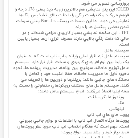
بروزرساني تصوير مي‌ شود.
OLED: اين پنل نمايشي هم بالاترين زاويه ديد يعني 178 درجه را
فراهم مي‌کند و کنتراست رنگي را با دقت بالاي تشخيص رنگ‌ها
نمايش مي‌ دهد. اما اين صفحات ريسک Burn-ins يعني سوخت
شدن بعضي پيکسل ‌ها را دارند.
TFT : اين صفحه نمايشي بسيار کاربردي طراحي شده‌اند و در
حالي که دقت رنگي بالايي دارند مصرف انرژي آن‌ها بسيار پايين
است.
سيستم عامل
سيستم عامل نرم افزار اصلي رايانه و لپ تاپ است که به عنوان
يک رابط بين نرم افزارهاي کاربردي و سخت افزار قرار دارد. سيستم
عامل توزيع حافظه، سوئيچ بين برنامه، مديريت پرونده ها، نحوه
ذخيره فايل ها مديريت حافظه، حفظ امنيت خود و تعامل با
دستگاه هاي جانبي مانند: پرينترها و دوربين ها را تعريف مي‌
کنند. سيستم عامل هاي مختلف رويکردهاي متفاوتي را نسبت به
همه اينها اتخاذ مي‌کنند. انواع سيستم عامل مانند:
ويندوز مايکروسافت
مک
لينوکس
پورت هاي هاي لپ تاپ
پورت‌ها درگاه اتصال لپ تاپ با اطلاعات و لوازم جانبي بيروني
است. مهم است که هنگام انتخاب لپ تاپ مورد نظر پورت‌هاي
مورد نياز خود را بشناسيد. انواع پورت: