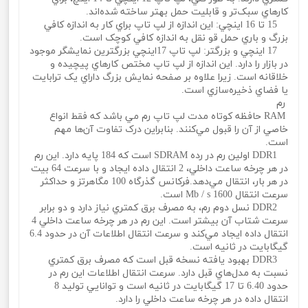
کارهاي سبک‌تر و قابليت حمل بهتر ساخته شده‌اند.
15 تا 16 اينچي: اين اندازه از لپ تاپ براي کار به اندازه کافي
بزرگ و باري حمل‌ قو‌ نقل به اندازه کافي کوچک است.
17 اينچي و بزرگتر: لپ تاپ 17اينچي بزرگترين نمايشگر موجود
در بازار را دارد. اين اندازه از لپ تاپ مختص کارهاي پيچيده و
خلاقانه است. زيرا علاوه بر صفحه نمايش بزرگ داراي يک ترابايت
يا فضاي ذخيره‌سازي است.
رم
RAM حافظه کوتاه مدت لپ تاپ رم مي باشد که فقط انواع
خاصي از آن را قبول مي‌کنند. بنابراين درک تفاوت آن‌ها مهم
است.
DDR1 اولين رم در رده SDRAM است که 184 پايه دارد. اين رم
در هر چرخه ساعت داخلي، 2 انتقال داده ايجاد و با سرعت 64 بيت
در هر بار، انتقال مي‌دهد.فرکانس گذرگاه 100 مگاهرتز و حداکثر
سرعت انتقال 1600 Mb / s است.
DDR2 نسل دوم رم، به مصرف برق کمتري نياز دارد و دو برابر
سرعت شتاب آن بيشتر است. اين رم در هر چرخه ساعت داخلي 4
انتقال داده ايجاد مي‌کند و سرعت انتقال اطلاعات آن در حدود 6.4
گيگابايت در ثانيه است.
DDR3 بهبود يافته نسخه قبل است که مصرف برق کمتري
نسبت به مدل‌هاي قبل دارد. سرعت انتقال اطلاعات اين رم در
حدود 6.40 تا 17 گيگابايت در ثانيه است و توانايي توليد 8
انتقال داده در هر چرخه ساعت داخلي را دارد.