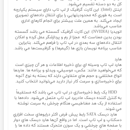
کل به دو دسته تقسيم مي‌شود.
اينتل (Intel): اين کارت گرافيک از لپ تاپ داراي سيستم يکپارچه
است به طوري که محدوديتهايي را براي انتقال داده‌هاي تصويري
ايجاد مي‌کند. به همين علت ببيشتر براي انجام کارهاي اداري
مناسب مي‌باشد.
انويديا (NVIDIA): اين کارت گرافيک گسسته مي باشد گسسته
بودن بدين معناست که مجزا از رم و پردازشگر عمل کرده و امکان
انتقال داده‌هاي سه بعدي در لپ تاپ را فراهم مي‌کند. بنابراين
مناسب برنامه نويسان بازي ها (گيمرها) و گرافيست‌ها مي باشد.
هارد
هارد لپ تاپ وسيله اي براي ذخيره اطلاعات و هر آن چيزي است
که مي‌خواهيد مانند: عکس، موسيقي، ويدئو و برنامه ها. هاردها
انواع مختلفي و حجم هاي متفاوتي دارند که بسته به نوع آنچه
براي ذخيره‌سازي و سرعت کار نياز داريد مي‌توانيد انتخاب کنيد.
HDD يک رابط ذخيره‌سازي در لپ تاپ مي باشد که مستقيماً
به کنترل کننده ديسک مادربرد لپ تاپ متصل مي‌شود. داده‌ها با
استفاده از يک هد مغناطيسي هنگام چرخش به سرعت نوشته
مي‌ شوند.
هارد ديسک SATA رابط پيش فرض اکثر درايوهاي سخت افزاري
دسکتاپ و لپ تاپ است. اما در واقع آن‌ها هارد ديسک‌ هاي دوار
با صفحه‌ هاي چرخشي و يک سوزن متحرک هستند که داده ها را