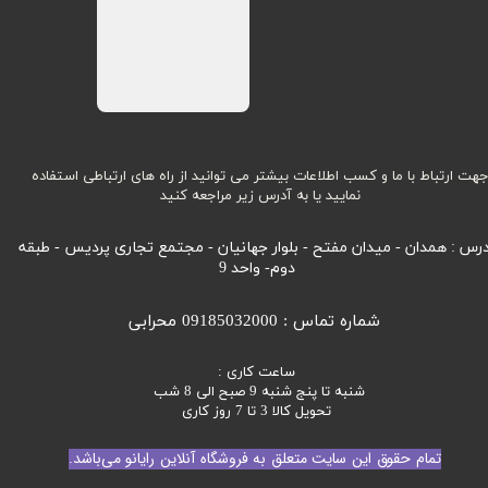
هت ارتباط با ما و کسب اطلاعات بیشتر می توانید از راه های ارتباطی استفاده
نمایید یا به آدرس زیر مراجعه کنید
رس : همدان - میدان مفتح - بلوار جهانیان - مجتمع تجاری پردیس - طبقه
دوم- واحد 9
شماره تماس : 09185032000 محرابی
ساعت کاری :
شنبه تا پنج شنبه 9 صبح الی 8 شب
تحویل کالا 3 تا 7 روز کاری
تمام حقوق این سایت متعلق به فروشگاه آنلاین رایانو می‌باشد.