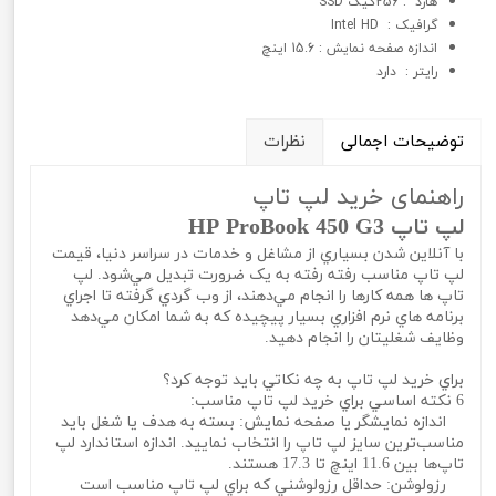
هارد : 256گیگ SSD
گرافيک : Intel HD
اندازه صفحه نمایش : 15.6 اینچ
رایتر : دارد
توضیحات اجمالی
نظرات
راهنمای خرید لپ تاپ
لپ تاپ HP ProBook 450 G3
با آنلاين شدن بسياري از مشاغل و خدمات در سراسر دنيا، قيمت
لپ تاپ مناسب رفته رفته به يک ضرورت تبديل مي‌شود. لپ
تاپ ها همه کارها را انجام مي‌دهند، از وب گردي گرفته تا اجراي
برنامه هاي نرم افزاري بسيار پيچيده که به شما امکان مي‌دهد
وظايف شغليتان را انجام دهيد.
براي خريد لپ تاپ به چه نکاتي بايد توجه کرد؟
6 نکته اساسي براي خريد لپ تاپ مناسب:
اندازه نمايشگر يا صفحه نمايش: بسته به هدف يا شغل بايد
مناسب‌ترين سايز لپ تاپ را انتخاب نماييد. اندازه استاندارد لپ
تاپ‌ها بين 11.6 اينچ تا 17.3 هستند.
رزولوشن: حداقل رزولوشني که براي لپ تاپ مناسب است