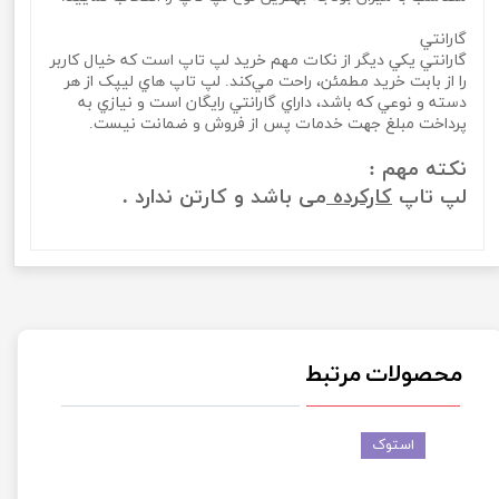
گارانتي
گارانتي يکي ديگر از نکات مهم خريد لپ تاپ است که خيال کاربر
را از بابت خريد مطمئن، راحت مي‌کند. لپ تاپ‌ هاي ليپک از هر
دسته و نوعي که باشد، داراي گارانتي رايگان است و نيازي به
پرداخت مبلغ جهت خدمات پس از فروش و ضمانت نيست.
نکته مهم :
لپ تاپ
کارکرده
می باشد و کارتن ندارد .
محصولات مرتبط
استوک