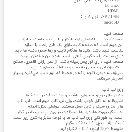
جک صوتي 3.5 ميلي متري
Ethernet
HDMI
USB / USB نوع A و C
microSD
صفحه کليد
صفحه کليد وسيله اصلي ارتباط کاربر با لپ تاپ است. بنابراين
اين مهم است که صفحه کليد داراي يک طرح راحت با اندازه
مناسب کليد باشد. کليدها هنگام تايپ و رها شدن دکمه‌ ها بايد
داراي سرعت پاسخگويي کافي باشند. همچنين مطمئن شويد
صفحه کليد داراي نور پس‌زمينه باشد، از نظر ارزش ظاهري، ممکن
است جزئياتي سطحي به نظر برسد اما کليدهاي داراي نور
پس‌زمينه ديدن آنچه را که در محيط کم نور تايپ مي‌کنيد بسيار
آسان‌تر مي‌کند.
وزن لپ تاپ
چه در حال دوچرخه سواري باشيد و چه مسافت روزانه شما از
آشپزخانه به اتاق خواب باشد، وزن لپ تاپ مهم است. لپ تاپ
هاي مدرن سبک و قابل حمل هستند. عواملي مثل: اندازه
نمايشگر، پورت‌ ها، درايوها، ضخامت در وزن لپ تاپ تاثير گذار
است. به طور کلي وزن لپ تاپ‌ ها با توجه سايز به شرح زير است:
کوچک (14 اينچ): 1.5 تا 2 کيلوگرم
متوسط ??(15 اينچ): 2 تا 2.5 کيلوگرم