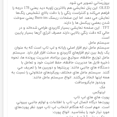
بروزرساني تصوير مي‌ شود.
OLED: اين پنل نمايشي هم بالاترين زاويه ديد يعني 178 درجه را
فراهم مي‌کند و کنتراست رنگي را با دقت بالاي تشخيص رنگ‌ها
نمايش مي‌ دهد. اما اين صفحات ريسک Burn-ins يعني سوخت
شدن بعضي پيکسل ‌ها را دارند.
TFT : اين صفحه نمايشي بسيار کاربردي طراحي شده‌اند و در
حالي که دقت رنگي بالايي دارند مصرف انرژي آن‌ها بسيار پايين
است.
سيستم عامل
سيستم عامل نرم افزار اصلي رايانه و لپ تاپ است که به عنوان
يک رابط بين نرم افزارهاي کاربردي و سخت افزار قرار دارد. سيستم
عامل توزيع حافظه، سوئيچ بين برنامه، مديريت پرونده ها، نحوه
ذخيره فايل ها مديريت حافظه، حفظ امنيت خود و تعامل با
دستگاه هاي جانبي مانند: پرينترها و دوربين ها را تعريف مي‌
کنند. سيستم عامل هاي مختلف رويکردهاي متفاوتي را نسبت به
همه اينها اتخاذ مي‌کنند. انواع سيستم عامل مانند:
ويندوز مايکروسافت
مک
لينوکس
پورت هاي هاي لپ تاپ
پورت‌ها درگاه اتصال لپ تاپ با اطلاعات و لوازم جانبي بيروني
است. مهم است که هنگام انتخاب لپ تاپ مورد نظر پورت‌هاي
مورد نياز خود را بشناسيد. انواع پورت: