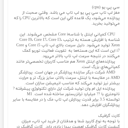
سي پي يو (cpu)
مغز لپ تاپ سي پي يو لپ تاپ مي باشد. وقتي صحبت از
پردازنده مي‌شود، يک قاعده کلي اين است که بالاترين CPU را که
مي‌توانيد بخريد.
CPU کمپاني اينتل با شناسهCore i مشخص مي‌شوند. اين
شناسه با افزايش هسته به ترتيب Core I9، Core I7، Core I3،
Xeon توليد مي‌شود. دليل سرعت بالاي لپ تاپ Core i5 و Core
i7 اين است که اين هسته‌ها به تقويت فعاليت توربو کمک
مي‌کنند در نتيجه سرعت لپ تاپ بالاتر مي‌رود.
پردازنده‌هاي اينتل Xeon هم مناسب کاربران تخصصي‌تر مانند
کمپاني‌هاي بزرگ است.
AMD شرکت ديگر سازنده پردازشگر در جهان است. پردازشگر
AMD در مقايسه با اينتل، سرعت بالاتر، سايز بزرگ تر و حرارت
بيشتر نيز توليد مي‌کند که مناسب انيميشن سازان است.
پردازنده اپل ام وان توليد شرکت اپل داراي تکنولوژي پيشرفته ?
نانومتري با ?? ميليارد ترانزيستور ساخته شده است. M1
توانسته 3.5 برابر قدرت پردازش لپ تاپ مک را در مقايسه با ساير
پردازشگران افزايش دهد.
کارت گرافيک
با توجه به نوع کاربرد شما و هدفتان از خريد لپ تاپ، ميزان
کيفيت کارت گرافيک اهميت پيدا زيادي دارد. کارت گرافيک در