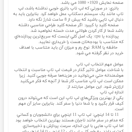
صفحه نمايش 1920× 1080 مي باشد.
باتري: در صورتي که لپ تاپ باتري خوبي نداشته باشد، لپ
تاپ مانند يک سيستم دسکتاپ عمل خواهد کرد. بنابراين بايد به
دنبال لپ تاپي باشيد که بيش از 8 ساعت شارژ نگه دارد.
صفحه کليد يا کيبرد: اگر صفحه کليد طراحي مناسبي داشته
باشد شما از کار کردن طولاني مدت خسته نخواهيد شد.
پردازنده يا cpu: يک اصل کلي اينست که سريع‌ترين پردازنده‌اي
که متناسب با بودجه‌تان هست را خريداري نماييد.
حافظه يا RAM: نوع رم و ميزان آن بايد متناسب با اهداف
خريد در نظر گرفته مي شود.
عوامل مهم انتخاب لپ تاپ
با شناخت عوامل تاثير گذار در قيمت لپ تاپ مناسبت و انتخاب
هوشمندانه حتي مي‌توانيد در هزينه‌ها صرفه جويي کنيد. زيرا
ممکن است لپ تاپ مناسب کار شما از آنچه که فکر مي‌کنيد
ارزان‌تر شود. اين عوامل عبارتند از:
اندازه لپ تاپ
يکي از بهترين ويژگي‌هاي لپ تاپ اين است که مي‌تواند درون
کيف قرار بگيرد و با شما دنيا را سفر کند. بنابراين سايز آن مهم
است.
11 تا 14 اينچي: لپ تاپ 11 اينچي براي دانشجويان و کساني
که مدام در سفر مانند تاجران هستند بهترين انتخاب خواهد بود
اما لپ تاپ هايي با اين اندازه، سرعت پردازش و ذخيره‌سازي
کمتري دارند. به طور کلي، لپ تاپ 12 اينچي تا 14 اينچ، براي