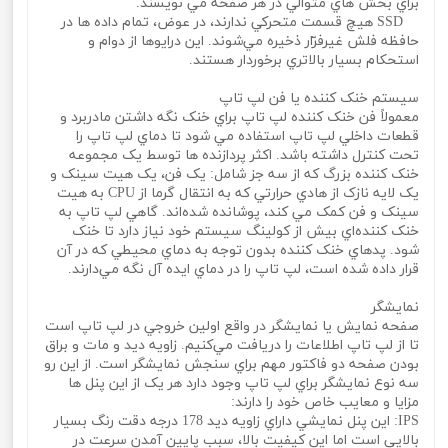
براي بخش هاي متوالي در هر صفحه مي‌ نويسند.
SSD هيچ قسمت متحرکي ندارند، در عوض، تمام داده ها در
حافظه فلش غيرفرّار ذخيره مي‌شوند. اين درايوها از دوام و
استحکام بسيار بالاتري برخوردار هستند.
سيستم خنک کننده يا فن لپ تاپ
معمولاً فن خنک کننده لپ تاپ براي خنک نگه داشتن مادربرد و
قطعات داخلي لپ تاپ استفاده مي شود تا دماي لپ تاپ را
تحت کنترل داشته باشد. اکثر پردازنده ها توسط يک مجموعه
خنک کننده بزرگ که از سه جز شامل: يک فن، يک هيت سينک و
يک لايه نازک از هادي حرارتي که به انتقال گرما از CPU به هيت
سينک و فن کمک مي‌ کند، پوشانده شده‌اند. گاهي لپ تاپ به
خنک کننده‌اي بيش از کولينگ سيستم خود نياز دارد تا خنک
شود. پدهاي خنک کننده بدون توجه به دماي محيطي که در آن
قرار داده شده است، لپ تاپ را در دماي ايده آل نگه مي‌دارند.
نمايشگر
صفحه نمايش يا نمايشگر در واقع اولين خروجي در لپ تاپ است
تا از لپ تاپ اطلاعات را دريافت مي‌کنيم. زاويه ديد و مات و براق
بودن صفحه دو فاکتور مهم براي سنجش نمايشگر است. از اين رو
سه نوع نمايشگر براي لپ تاپ وجود دارد هر يک از اين پنل ها
مزايا و معايب خاص خود را دارند:
IPS: اين پنل نمايشي داراي زاويه ديد 178 درجه دقت رنگ بسيار
بالايي است اما اين کيفيت بالا، سبب پايين آمدن سرعت در