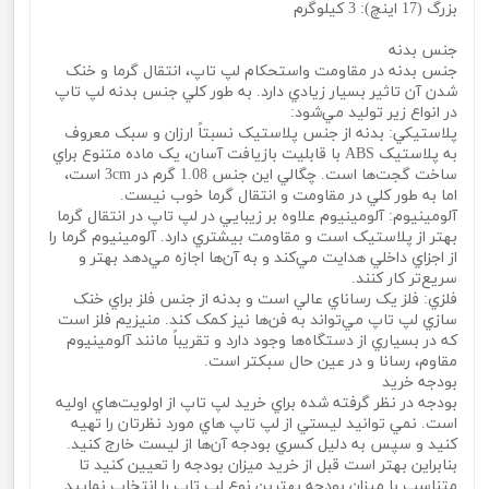
بزرگ (17 اينچ): 3 کيلوگرم
جنس بدنه
جنس بدنه در مقاومت واستحکام لپ تاپ، انتقال گرما و خنک
شدن آن تاثير بسيار زيادي دارد. به طور کلي جنس بدنه لپ تاپ
در انواع زير توليد مي‌شود:
پلاستيکي: بدنه از جنس پلاستيک نسبتاً ارزان و سبک معروف
به پلاستيک ABS با قابليت بازيافت آسان، يک ماده متنوع براي
ساخت گجت‌ها است. چگالي اين جنس 1.08 گرم در 3cm است،
اما به طور کلي در مقاومت و انتقال گرما خوب نيست.
آلومينيوم: آلومينيوم علاوه بر زيبايي در لپ تاپ در انتقال گرما
بهتر از پلاستيک است و مقاومت بيشتري دارد. آلومينيوم گرما را
از اجزاي داخلي هدايت مي‌کند و به آ‌ن‌ها اجازه مي‌دهد بهتر و
سريع‌تر کار کنند.
فلزي: فلز يک رساناي عالي است و بدنه از جنس فلز براي خنک
سازي لپ تاپ مي‌تواند به فن‌ها نيز کمک کند. منيزيم فلز است
که در بسياري از دستگاه‌ها وجود دارد و تقريباً مانند آلومينيوم
مقاوم، رسانا و در عين حال سبکتر است.
بودجه خريد
بودجه در نظر گرفته شده براي خريد لپ تاپ از اولويت‌هاي اوليه
است. نمي‌ توانيد ليستي از لپ تاپ‌ هاي مورد نظرتان را تهيه
کنيد و سپس به دليل کسري بودجه آن‌ها از ليست خارج کنيد.
بنابراين بهتر است قبل از خريد ميزان بودجه را تعيين کنيد تا
متناسب با ميزان بودجه بهترين نوع لپ تاپ را انتخاب نماييد.