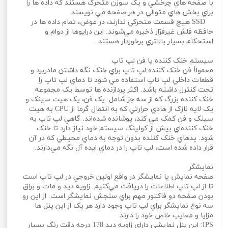
با صفحه‌ هاي چرخشي و يک سوزن متحرک هستند که داده ها را
براي بخش هاي متوالي در هر صفحه مي‌ نويسند.
SSD هيچ قسمت متحرکي ندارند، در عوض، تمام داده ها در
حافظه فلش غيرفرّار ذخيره مي‌شوند. اين درايوها از دوام و
استحکام بسيار بالاتري برخوردار هستند.
سيستم خنک کننده يا فن لپ تاپ
معمولاً فن خنک کننده لپ تاپ براي خنک نگه داشتن مادربرد و
قطعات داخلي لپ تاپ استفاده مي شود تا دماي لپ تاپ را
تحت کنترل داشته باشد. اکثر پردازنده ها توسط يک مجموعه
خنک کننده بزرگ که از سه جز شامل: يک فن، يک هيت سينک و
يک لايه نازک از هادي حرارتي که به انتقال گرما از CPU به هيت
سينک و فن کمک مي‌ کند، پوشانده شده‌اند. گاهي لپ تاپ به
خنک کننده‌اي بيش از کولينگ سيستم خود نياز دارد تا خنک
شود. پدهاي خنک کننده بدون توجه به دماي محيطي که در آن
قرار داده شده است، لپ تاپ را در دماي ايده آل نگه مي‌دارند.
نمايشگر
صفحه نمايش يا نمايشگر در واقع اولين خروجي در لپ تاپ است
تا از لپ تاپ اطلاعات را دريافت مي‌کنيم. زاويه ديد و مات و براق
بودن صفحه دو فاکتور مهم براي سنجش نمايشگر است. از اين رو
سه نوع نمايشگر براي لپ تاپ وجود دارد هر يک از اين پنل ها
مزايا و معايب خاص خود را دارند:
IPS: اين پنل نمايشي داراي زاويه ديد 178 درجه دقت رنگ بسيار