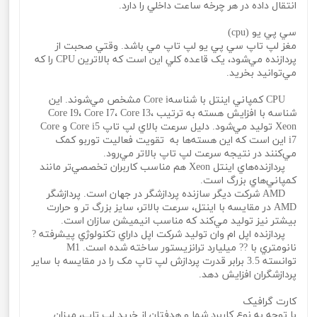
انتقال داده در هر چرخه ساعت داخلي را دارد.
سي پي يو (cpu)
مغز لپ تاپ سي پي يو لپ تاپ مي باشد. وقتي صحبت از
پردازنده مي‌شود، يک قاعده کلي اين است که بالاترين CPU را که
مي‌توانيد بخريد.
CPU کمپاني اينتل با شناسهCore i مشخص مي‌شوند. اين
شناسه با افزايش هسته به ترتيب Core I9، Core I7، Core I3،
Xeon توليد مي‌شود. دليل سرعت بالاي لپ تاپ Core i5 و Core
i7 اين است که اين هسته‌ها به تقويت فعاليت توربو کمک
مي‌کنند در نتيجه سرعت لپ تاپ بالاتر مي‌رود.
پردازنده‌هاي اينتل Xeon هم مناسب کاربران تخصصي‌تر مانند
کمپاني‌هاي بزرگ است.
AMD شرکت ديگر سازنده پردازشگر در جهان است. پردازشگر
AMD در مقايسه با اينتل، سرعت بالاتر، سايز بزرگ تر و حرارت
بيشتر نيز توليد مي‌کند که مناسب انيميشن سازان است.
پردازنده اپل ام وان توليد شرکت اپل داراي تکنولوژي پيشرفته ?
نانومتري با ?? ميليارد ترانزيستور ساخته شده است. M1
توانسته 3.5 برابر قدرت پردازش لپ تاپ مک را در مقايسه با ساير
پردازشگران افزايش دهد.
کارت گرافيک
با توجه به نوع کاربرد شما و هدفتان از خريد لپ تاپ، ميزان