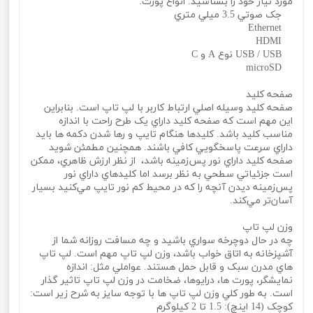
مورد نياز خود را بشناسيد. انواع پورت:
جک صوتي 3.5 ميلي متري
Ethernet
HDMI
USB / USB نوع A و C
microSD
صفحه کليد
صفحه کليد وسيله اصلي ارتباط کاربر با لپ تاپ است. بنابراين
اين مهم است که صفحه کليد داراي يک طرح راحت با اندازه
مناسب کليد باشد. کليدها هنگام تايپ و رها شدن دکمه‌ ها بايد
داراي سرعت پاسخگويي کافي باشند. همچنين مطمئن شويد
صفحه کليد داراي نور پس‌زمينه باشد، از نظر ارزش ظاهري، ممکن
است جزئياتي سطحي به نظر برسد اما کليدهاي داراي نور
پس‌زمينه ديدن آنچه را که در محيط کم نور تايپ مي‌کنيد بسيار
آسان‌تر مي‌کند.
وزن لپ تاپ
چه در حال دوچرخه سواري باشيد و چه مسافت روزانه شما از
آشپزخانه به اتاق خواب باشد، وزن لپ تاپ مهم است. لپ تاپ
هاي مدرن سبک و قابل حمل هستند. عواملي مثل: اندازه
نمايشگر، پورت‌ ها، درايوها، ضخامت در وزن لپ تاپ تاثير گذار
است. به طور کلي وزن لپ تاپ‌ ها با توجه سايز به شرح زير است:
کوچک (14 اينچ): 1.5 تا 2 کيلوگرم