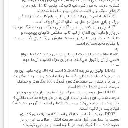
اما لپ تاپ هايي با اين اندازه، سرعت پردازش و ذخيره‌سازي
کمتري دارند. به طور کلي، لپ تاپ 12 اينچي تا 14 اينچ، براي
کارهاي سبک‌تر و قابليت حمل بهتر ساخته شده‌اند.
15 تا 16 اينچي: اين اندازه از لپ تاپ براي کار به اندازه کافي
بزرگ و باري حمل‌ قو‌ نقل به اندازه کافي کوچک است.
17 اينچي و بزرگتر: لپ تاپ 17اينچي بزرگترين نمايشگر موجود
در بازار را دارد. اين اندازه از لپ تاپ مختص کارهاي پيچيده و
خلاقانه است. زيرا علاوه بر صفحه نمايش بزرگ داراي يک ترابايت
يا فضاي ذخيره‌سازي است.
رم
RAM حافظه کوتاه مدت لپ تاپ رم مي باشد که فقط انواع
خاصي از آن را قبول مي‌کنند. بنابراين درک تفاوت آن‌ها مهم
است.
DDR1 اولين رم در رده SDRAM است که 184 پايه دارد. اين رم
در هر چرخه ساعت داخلي، 2 انتقال داده ايجاد و با سرعت 64 بيت
در هر بار، انتقال مي‌دهد.فرکانس گذرگاه 100 مگاهرتز و حداکثر
سرعت انتقال 1600 Mb / s است.
DDR2 نسل دوم رم، به مصرف برق کمتري نياز دارد و دو برابر
سرعت شتاب آن بيشتر است. اين رم در هر چرخه ساعت داخلي 4
انتقال داده ايجاد مي‌کند و سرعت انتقال اطلاعات آن در حدود 6.4
گيگابايت در ثانيه است.
DDR3 بهبود يافته نسخه قبل است که مصرف برق کمتري
نسبت به مدل‌هاي قبل دارد. سرعت انتقال اطلاعات اين رم در
حدود 6.40 تا 17 گيگابايت در ثانيه است و توانايي توليد 8