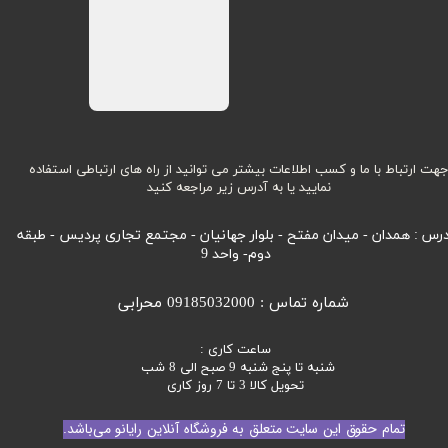
هت ارتباط با ما و کسب اطلاعات بیشتر می توانید از راه های ارتباطی استفاده
نمایید یا به آدرس زیر مراجعه کنید
رس : همدان - میدان مفتح - بلوار جهانیان - مجتمع تجاری پردیس - طبقه
دوم- واحد 9
شماره تماس : 09185032000 محرابی
ساعت کاری :
شنبه تا پنج شنبه 9 صبح الی 8 شب
تحویل کالا 3 تا 7 روز کاری
تمام حقوق این سایت متعلق به فروشگاه آنلاین رایانو می‌باشد.