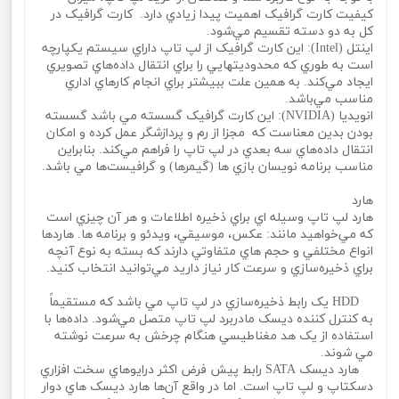
کيفيت کارت گرافيک اهميت پيدا زيادي دارد. کارت گرافيک در
کل به دو دسته تقسيم مي‌شود.
اينتل (Intel): اين کارت گرافيک از لپ تاپ داراي سيستم يکپارچه
است به طوري که محدوديتهايي را براي انتقال داده‌هاي تصويري
ايجاد مي‌کند. به همين علت ببيشتر براي انجام کارهاي اداري
مناسب مي‌باشد.
انويديا (NVIDIA): اين کارت گرافيک گسسته مي باشد گسسته
بودن بدين معناست که مجزا از رم و پردازشگر عمل کرده و امکان
انتقال داده‌هاي سه بعدي در لپ تاپ را فراهم مي‌کند. بنابراين
مناسب برنامه نويسان بازي ها (گيمرها) و گرافيست‌ها مي باشد.
هارد
هارد لپ تاپ وسيله اي براي ذخيره اطلاعات و هر آن چيزي است
که مي‌خواهيد مانند: عکس، موسيقي، ويدئو و برنامه ها. هاردها
انواع مختلفي و حجم هاي متفاوتي دارند که بسته به نوع آنچه
براي ذخيره‌سازي و سرعت کار نياز داريد مي‌توانيد انتخاب کنيد.
HDD يک رابط ذخيره‌سازي در لپ تاپ مي باشد که مستقيماً
به کنترل کننده ديسک مادربرد لپ تاپ متصل مي‌شود. داده‌ها با
استفاده از يک هد مغناطيسي هنگام چرخش به سرعت نوشته
مي‌ شوند.
هارد ديسک SATA رابط پيش فرض اکثر درايوهاي سخت افزاري
دسکتاپ و لپ تاپ است. اما در واقع آن‌ها هارد ديسک‌ هاي دوار