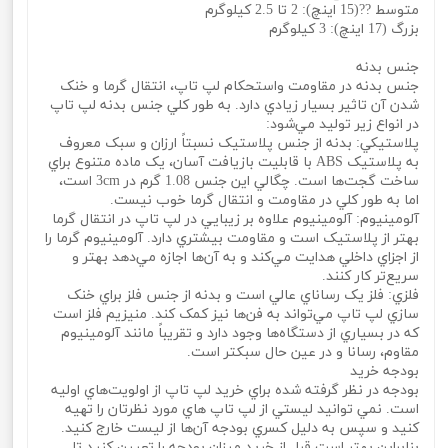
متوسط ??(15 اينچ): 2 تا 2.5 کيلوگرم
بزرگ (17 اينچ): 3 کيلوگرم
جنس بدنه
جنس بدنه در مقاومت واستحکام لپ تاپ، انتقال گرما و خنک
شدن آن تاثير بسيار زيادي دارد. به طور کلي جنس بدنه لپ تاپ
در انواع زير توليد مي‌شود:
پلاستيکي: بدنه از جنس پلاستيک نسبتاً ارزان و سبک معروف
به پلاستيک ABS با قابليت بازيافت آسان، يک ماده متنوع براي
ساخت گجت‌ها است. چگالي اين جنس 1.08 گرم در 3cm است،
اما به طور کلي در مقاومت و انتقال گرما خوب نيست.
آلومينيوم: آلومينيوم علاوه بر زيبايي در لپ تاپ در انتقال گرما
بهتر از پلاستيک است و مقاومت بيشتري دارد. آلومينيوم گرما را
از اجزاي داخلي هدايت مي‌کند و به آ‌ن‌ها اجازه مي‌دهد بهتر و
سريع‌تر کار کنند.
فلزي: فلز يک رساناي عالي است و بدنه از جنس فلز براي خنک
سازي لپ تاپ مي‌تواند به فن‌ها نيز کمک کند. منيزيم فلز است
که در بسياري از دستگاه‌ها وجود دارد و تقريباً مانند آلومينيوم
مقاوم، رسانا و در عين حال سبکتر است.
بودجه خريد
بودجه در نظر گرفته شده براي خريد لپ تاپ از اولويت‌هاي اوليه
است. نمي‌ توانيد ليستي از لپ تاپ‌ هاي مورد نظرتان را تهيه
کنيد و سپس به دليل کسري بودجه آن‌ها از ليست خارج کنيد.
بنابراين بهتر است قبل از خريد ميزان بودجه را تعيين کنيد تا