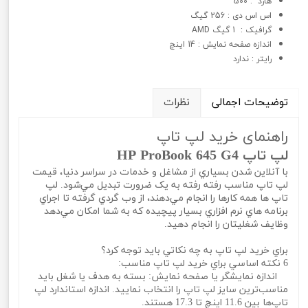
هارد : 500
اس اس دی : 256 گیگ
گرافيک : 1 گیگ AMD
اندازه صفحه نمایش : 14 اینچ
رایتر : ندارد
توضیحات اجمالی
نظرات
راهنمای خرید لپ تاپ
لپ تاپ HP ProBook 645 G4
با آنلاين شدن بسياري از مشاغل و خدمات در سراسر دنيا، قيمت
لپ تاپ مناسب رفته رفته به يک ضرورت تبديل مي‌شود. لپ
تاپ ها همه کارها را انجام مي‌دهند، از وب گردي گرفته تا اجراي
برنامه هاي نرم افزاري بسيار پيچيده که به شما امکان مي‌دهد
وظايف شغليتان را انجام دهيد.
براي خريد لپ تاپ به چه نکاتي بايد توجه کرد؟
6 نکته اساسي براي خريد لپ تاپ مناسب:
اندازه نمايشگر يا صفحه نمايش: بسته به هدف يا شغل بايد
مناسب‌ترين سايز لپ تاپ را انتخاب نماييد. اندازه استاندارد لپ
تاپ‌ها بين 11.6 اينچ تا 17.3 هستند.