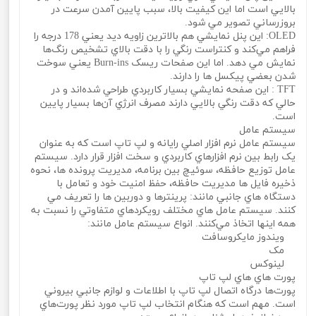
بالايي است اما اين کيفيت بالا، سبب پايين آمدن سرعت در
بروزرساني تصوير مي‌ شود.
OLED: اين پنل نمايشي هم بالاترين زاويه ديد يعني 178 درجه را
فراهم مي‌کند و کنتراست رنگي را با دقت بالاي تشخيص رنگ‌ها
نمايش مي‌ دهد. اما اين صفحات ريسک Burn-ins يعني سوخت
شدن بعضي پيکسل ‌ها را دارند.
TFT : اين صفحه نمايشي بسيار کاربردي طراحي شده‌اند و در
حالي که دقت رنگي بالايي دارند مصرف انرژي آن‌ها بسيار پايين
است.
سيستم عامل
سيستم عامل نرم افزار اصلي رايانه و لپ تاپ است که به عنوان
يک رابط بين نرم افزارهاي کاربردي و سخت افزار قرار دارد. سيستم
عامل توزيع حافظه، سوئيچ بين برنامه، مديريت پرونده ها، نحوه
ذخيره فايل ها مديريت حافظه، حفظ امنيت خود و تعامل با
دستگاه هاي جانبي مانند: پرينترها و دوربين ها را تعريف مي‌
کنند. سيستم عامل هاي مختلف رويکردهاي متفاوتي را نسبت به
همه اينها اتخاذ مي‌کنند. انواع سيستم عامل مانند:
ويندوز مايکروسافت
مک
لينوکس
پورت هاي هاي لپ تاپ
پورت‌ها درگاه اتصال لپ تاپ با اطلاعات و لوازم جانبي بيروني
است. مهم است که هنگام انتخاب لپ تاپ مورد نظر پورت‌هاي