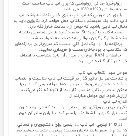
رزولوشن: حداقل رزولوشني که براي لپ تاپ مناسب است
صفحه نمايش 1920× 1080 مي باشد.
باتري: در صورتي که لپ تاپ باتري خوبي نداشته باشد، لپ
تاپ مانند يک سيستم دسکتاپ عمل خواهد کرد. بنابراين بايد به
دنبال لپ تاپي باشيد که بيش از 8 ساعت شارژ نگه دارد.
صفحه کليد يا کيبرد: اگر صفحه کليد طراحي مناسبي داشته
باشد شما از کار کردن طولاني مدت خسته نخواهيد شد.
پردازنده يا cpu: يک اصل کلي اينست که سريع‌ترين پردازنده‌اي
که متناسب با بودجه‌تان هست را خريداري نماييد.
حافظه يا RAM: نوع رم و ميزان آن بايد متناسب با اهداف
خريد در نظر گرفته مي شود.
عوامل مهم انتخاب لپ تاپ
با شناخت عوامل تاثير گذار در قيمت لپ تاپ مناسبت و انتخاب
هوشمندانه حتي مي‌توانيد در هزينه‌ها صرفه جويي کنيد. زيرا
ممکن است لپ تاپ مناسب کار شما از آنچه که فکر مي‌کنيد
ارزان‌تر شود. اين عوامل عبارتند از:
اندازه لپ تاپ
يکي از بهترين ويژگي‌هاي لپ تاپ اين است که مي‌تواند درون
کيف قرار بگيرد و با شما دنيا را سفر کند. بنابراين سايز آن مهم
است.
11 تا 14 اينچي: لپ تاپ 11 اينچي براي دانشجويان و کساني
که مدام در سفر مانند تاجران هستند بهترين انتخاب خواهد بود