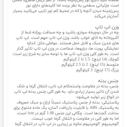
صفحه کلید دارای نور پس‌زمینه باشد، از نظر ارزش ظاهری، ممکن
است جزئیاتی سطحی به نظر برسد اما کلیدهای دارای نور
پس‌زمینه دیدن آنچه را که در محیط کم نور تایپ می‌کنید بسیار
آسان‌تر می‌کند.
وزن لپ تاپ
چه در حال دوچرخه سواری باشید و چه مسافت روزانه شما از
آشپزخانه به اتاق خواب باشد، وزن لپ تاپ مهم است. لپ تاپ
های مدرن سبک و قابل حمل هستند. عواملی مثل: اندازه
نمایشگر، پورت‌ ها، درایوها، ضخامت در وزن لپ تاپ تاثیر گذار
است. به طور کلی وزن لپ تاپ‌ ها با توجه سایز به شرح زیر است:
کوچک (14 اینچ): 1.5 تا 2 کیلوگرم
متوسط ​​(15 اینچ): 2 تا 2.5 کیلوگرم
بزرگ (17 اینچ): 3 کیلوگرم
جنس بدنه
جنس بدنه در مقاومت واستحکام لپ تاپ، انتقال گرما و خنک
شدن آن تاثیر بسیار زیادی دارد. به طور کلی جنس بدنه لپ تاپ
در انواع زیر تولید می‌شود:
پلاستیکی: بدنه از جنس پلاستیک نسبتاً ارزان و سبک معروف
به پلاستیک ABS با قابلیت بازیافت آسان، یک ماده متنوع برای
ساخت گجت‌ها است. چگالی این جنس 1.08 گرم در
cm است،
3
اما به طور کلی در مقاومت و انتقال گرما خوب نیست.
آلومینیوم: آلومینیوم علاوه بر زیبایی در لپ تاپ در انتقال گرما