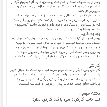
بهتر از پلاستیک است و مقاومت بیشتری دارد. آلومینیوم گرما را
از اجزای داخلی هدایت می‌کند و به آ‌ن‌ها اجازه می‌دهد بهتر و
سریع‌تر کار کنند.
فلزی: فلز یک رسانای عالی است و بدنه از جنس فلز برای خنک
سازی لپ تاپ می‌تواند به فن‌ها نیز کمک کند. منیزیم فلز است
که در بسیاری از دستگاه‌ها وجود دارد و تقریباً مانند آلومینیوم
مقاوم، رسانا و در عین حال سبکتر است.
بودجه خرید
بودجه در نظر گرفته شده برای خرید لپ تاپ از اولویت‌های اولیه
است. نمی‌ توانید لیستی از لپ تاپ‌ های مورد نظرتان را تهیه
کنید و سپس به دلیل کسری بودجه آن‌ها از لیست خارج کنید.
بنابراین بهتر است قبل از خرید میزان بودجه را تعیین کنید تا
متناسب با میزان بودجه بهترین نوع لپ تاپ را انتخاب نمایید.
گارانتی
گارانتی یکی دیگر از نکات مهم
خرید لپ تاپ
است که خیال کاربر
را از بابت خرید مطمئن، راحت می‌کند. لپ تاپ‌ های لیپک از هر
دسته و نوعی که باشد، دارای گارانتی رایگان است و نیازی به
پرداخت مبلغ جهت خدمات پس از فروش و ضمانت نیست.
نکته مهم :
لپ تاپ
کارکرده
می باشد کارتن ندارد.