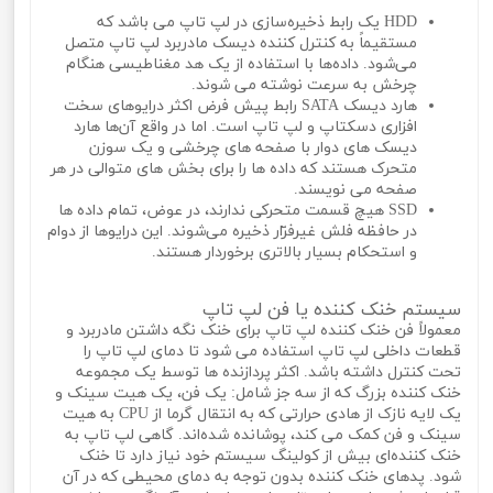
HDD یک رابط ذخیره‌سازی در لپ تاپ می باشد که
مستقیماً به کنترل کننده دیسک مادربرد لپ تاپ متصل
می‌شود. داده‌ها با استفاده از یک هد مغناطیسی هنگام
چرخش به سرعت نوشته می‌ شوند.
هارد دیسک SATA رابط پیش فرض اکثر درایوهای سخت
افزاری دسکتاپ و لپ تاپ است. اما در واقع آن‌ها هارد
دیسک‌ های دوار با صفحه‌ های چرخشی و یک سوزن
متحرک هستند که داده ها را برای بخش های متوالی در هر
صفحه می‌ نویسند.
SSD هیچ قسمت متحرکی ندارند، در عوض، تمام داده ها
در حافظه فلش غیرفرّار ذخیره می‌شوند. این درایوها از دوام
و استحکام بسیار بالاتری برخوردار هستند.
سیستم خنک کننده یا فن لپ تاپ
معمولاً فن خنک کننده لپ تاپ برای خنک نگه داشتن مادربرد و
قطعات داخلی لپ تاپ استفاده می شود تا دمای لپ تاپ را
تحت کنترل داشته باشد. اکثر پردازنده ها توسط یک مجموعه
خنک کننده بزرگ که از سه جز شامل: یک فن، یک هیت سینک و
یک لایه نازک از هادی حرارتی که به انتقال گرما از CPU به هیت
سینک و فن کمک می‌ کند، پوشانده شده‌اند. گاهی لپ تاپ به
خنک کننده‌ای بیش از کولینگ سیستم خود نیاز دارد تا خنک
شود. پدهای خنک کننده بدون توجه به دمای محیطی که در آن