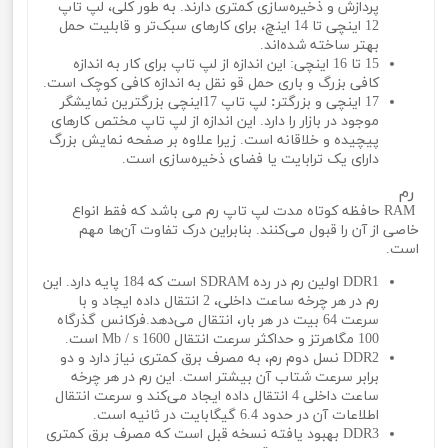
پردازش و ذخیره‌سازی کمتری دارند. به طور کلی، لپ تاپ
12 اینچی تا 14 اینچ، برای کارهای سبک‌تر و قابلیت حمل
بهتر ساخته شده‌اند.
15 تا 16 اینچی: این اندازه از لپ تاپ برای کار به اندازه
کافی بزرگ و باری حمل‌ قو‌ نقل به اندازه کافی کوچک است.
17 اینچی و بزرگتر
:
لپ تاپ 17اینچی بزرگترین نمایشگر
موجود در بازار را دارد. این اندازه از لپ تاپ مختص کارهای
پیچیده و خلاقانه است. زیرا علاوه بر صفحه نمایش بزرگ
دارای یک ترابایت یا فضای ذخیره‌سازی است.
رم
RAM حافظه کوتاه مدت لپ تاپ رم می باشد که فقط انواع
خاصی از آن را قبول می‌کنند. بنابراین درک تفاوت آن‌ها مهم
است.
DDR1 اولین رم در رده SDRAM است که 184 پایه دارد. این
رم در هر چرخه ساعت داخلی، 2 انتقال داده ایجاد و با
سرعت 64 بیت در هر بار، انتقال می‌دهد.فرکانس گذرگاه
100 مگاهرتز و حداکثر سرعت انتقال 1600 Mb / s است.
DDR2 نسل دوم رم، به مصرف برق کمتری نیاز دارد و دو
برابر سرعت شتاب آن بیشتر است. این رم در هر چرخه
ساعت داخلی 4 انتقال داده ایجاد می‌کند و سرعت انتقال
اطلاعات آن در حدود 6.4 گیگابایت در ثانیه است.
DDR3 بهبود یافته نسخه قبل است که مصرف برق کمتری