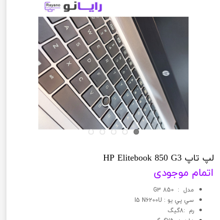
لپ تاپ HP Elitebook 850 G3
اتمام موجودی
مدل : 850 G3
سي پي يو : I5 N6200U
رم :8گیگ