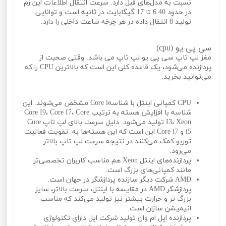
نسبت به مدل‌های قبل دارد. سرعت انتقال اطلاعات این رم
در حدود 6.40 تا 17 گیگابایت در ثانیه است و توانایی
تولید 8 انتقال داده در هر چرخه ساعت داخلی را دارد.
سی پی یو (cpu)
مغز لپ تاپ سی پی یو لپ تاپ می باشد. وقتی صحبت از
پردازنده می‌شود، یک قاعده کلی این است که بالاترین CPU را که
می‌توانید بخرید.
CPU کمپانی اینتل با شناسهCore i مشخص می‌شوند. این
شناسه با افزایش هسته به ترتیب Core I9، Core I7، Core
I3، Xeon تولید می‌شود. دلیل سرعت بالای لپ تاپ Core
i5 و Core i7 این است که این هسته‌ها به تقویت فعالیت
توربو کمک می‌کنند در نتیجه سرعت لپ تاپ بالاتر
می‌رود.
پردازنده‌های اینتل Xeon هم مناسب کاربران تخصصی‌تر
مانند کمپانی‌های بزرگ است.
AMD شرکت دیگر سازنده پردازشگر در جهان است.
پردازشگر AMD در مقایسه با اینتل، سرعت بالاتر، سایز
بزرگ تر و حرارت بیشتر نیز تولید می‌کند که مناسب
انیمیشن سازان است.
پردازنده اپل ام وان تولید شرکت اپل دارای تکنولوژی