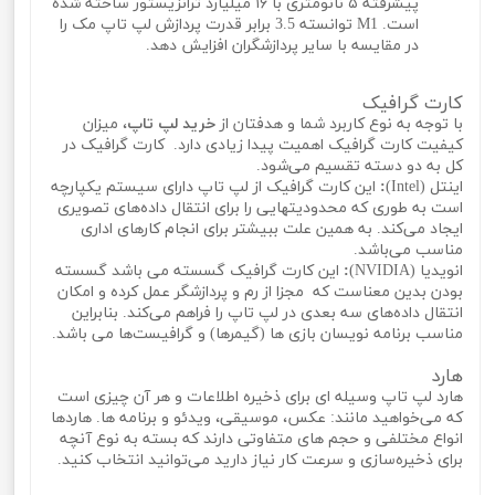
پیشرفته ۵ نانومتری با ۱۶ میلیارد ترانزیستور ساخته شده
است. M1 توانسته 3.5 برابر قدرت پردازش لپ تاپ مک را
در مقایسه با سایر پردازشگران افزایش دهد.
کارت گرافیک
با توجه به نوع کاربرد شما و هدفتان از
خرید لپ تاپ
، میزان
کیفیت کارت گرافیک اهمیت پیدا زیادی دارد. کارت گرافیک در
کل به دو دسته تقسیم می‌شود.
اینتل (Intel)
:
این کارت گرافیک از لپ تاپ دارای سیستم یکپارچه
است به طوری که محدودیتهایی را برای انتقال داده‌های تصویری
ایجاد می‌کند. به همین علت ببیشتر برای انجام کارهای اداری
مناسب می‌باشد.
انویدیا (NVIDIA)
:
این کارت گرافیک گسسته می باشد گسسته
بودن بدین معناست که مجزا از رم و پردازشگر عمل کرده و امکان
انتقال داده‌های سه بعدی در لپ تاپ را فراهم می‌کند. بنابراین
مناسب برنامه نویسان بازی ها (گیمرها) و گرافیست‌ها می باشد.
هارد
هارد لپ تاپ وسیله ای برای ذخیره اطلاعات و هر آن چیزی است
که می‌خواهید مانند: عکس، موسیقی، ویدئو و برنامه ها. هاردها
انواع مختلفی و حجم های متفاوتی دارند که بسته به نوع آنچه
برای ذخیره‌سازی و سرعت کار نیاز دارید می‌توانید انتخاب کنید.