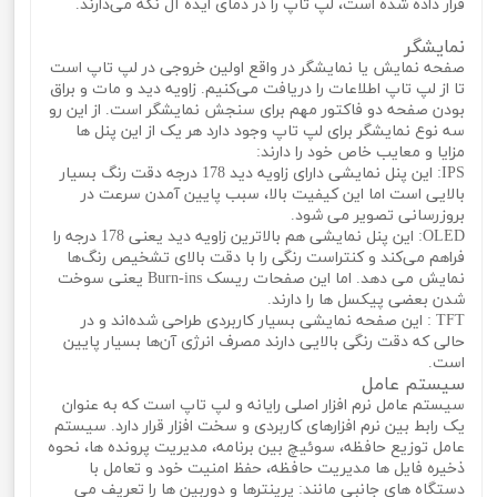
قرار داده شده است، لپ تاپ را در دمای ایده آل نگه می‌دارند.
نمایشگر
صفحه نمایش یا نمایشگر در واقع اولین خروجی در لپ تاپ است
تا از لپ تاپ اطلاعات را دریافت می‌کنیم. زاویه دید و مات و براق
بودن صفحه دو فاکتور مهم برای سنجش نمایشگر است. از این رو
سه نوع نمایشگر برای لپ تاپ وجود دارد هر یک از این پنل ها
مزایا و معایب خاص خود را دارند:
IPS: این پنل نمایشی دارای زاویه دید 178 درجه دقت رنگ بسیار
بالایی است اما این کیفیت بالا، سبب پایین آمدن سرعت در
بروزرسانی تصویر می‌ شود.
OLED: این پنل نمایشی هم بالاترین زاویه دید یعنی 178 درجه را
فراهم می‌کند و کنتراست رنگی را با دقت بالای تشخیص رنگ‌ها
نمایش می‌ دهد. اما این صفحات ریسک Burn-ins یعنی سوخت
شدن بعضی پیکسل ‌ها را دارند.
TFT : این صفحه نمایشی بسیار کاربردی طراحی شده‌اند و در
حالی که دقت رنگی بالایی دارند مصرف انرژی آن‌ها بسیار پایین
است.
سیستم عامل
سیستم عامل نرم افزار اصلی رایانه و لپ تاپ است که به عنوان
یک رابط بین نرم افزارهای کاربردی و سخت افزار قرار دارد. سیستم
عامل توزیع حافظه، سوئیچ بین برنامه، مدیریت پرونده ها، نحوه
ذخیره فایل ها مدیریت حافظه، حفظ امنیت خود و تعامل با
دستگاه های جانبی مانند: پرینترها و دوربین ها را تعریف می‌