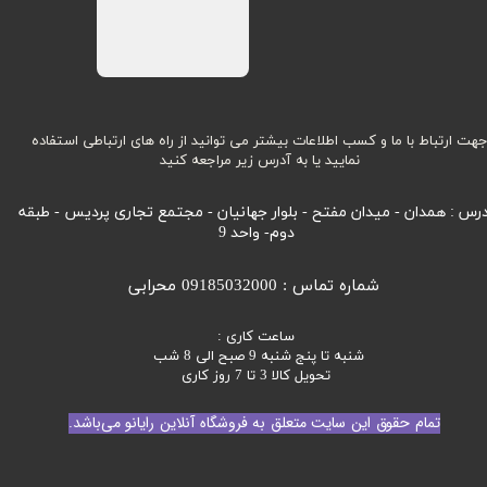
هت ارتباط با ما و کسب اطلاعات بیشتر می توانید از راه های ارتباطی استفاده
نمایید یا به آدرس زیر مراجعه کنید
رس : همدان - میدان مفتح - بلوار جهانیان - مجتمع تجاری پردیس - طبقه
دوم- واحد 9
شماره تماس : 09185032000 محرابی
ساعت کاری :
شنبه تا پنج شنبه 9 صبح الی 8 شب
تحویل کالا 3 تا 7 روز کاری
تمام حقوق این سایت متعلق به فروشگاه آنلاین رایانو می‌باشد.