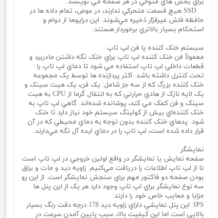
براي بخش هاي متوالي در هر صفحه مي‌ نويسند.
SSD هيچ قسمت متحرکي ندارند، در عوض، تمام داده ها در
حافظه فلش غيرفرّار ذخيره مي‌شوند. اين درايوها از دوام و
استحکام بسيار بالاتري برخوردار هستند.
سيستم خنک کننده يا فن لپ تاپ
معمولاً فن خنک کننده لپ تاپ براي خنک نگه داشتن مادربرد و
قطعات داخلي لپ تاپ استفاده مي شود تا دماي لپ تاپ را
تحت کنترل داشته باشد. اکثر پردازنده ها توسط يک مجموعه
خنک کننده بزرگ که از سه جز شامل: يک فن، يک هيت سينک و
يک لايه نازک از هادي حرارتي که به انتقال گرما از CPU به هيت
سينک و فن کمک مي‌ کند، پوشانده شده‌اند. گاهي لپ تاپ به
خنک کننده‌اي بيش از کولينگ سيستم خود نياز دارد تا خنک
شود. پدهاي خنک کننده بدون توجه به دماي محيطي که در آن
قرار داده شده است، لپ تاپ را در دماي ايده آل نگه مي‌دارند.
نمايشگر
صفحه نمايش يا نمايشگر در واقع اولين خروجي در لپ تاپ است
تا از لپ تاپ اطلاعات را دريافت مي‌کنيم. زاويه ديد و مات و براق
بودن صفحه دو فاکتور مهم براي سنجش نمايشگر است. از اين رو
سه نوع نمايشگر براي لپ تاپ وجود دارد هر يک از اين پنل ها
مزايا و معايب خاص خود را دارند:
IPS: اين پنل نمايشي داراي زاويه ديد 178 درجه دقت رنگ بسيار
بالايي است اما اين کيفيت بالا، سبب پايين آمدن سرعت در