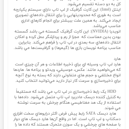
کل به دو دسته تقسيم مي‌شود.
اينتل (Intel): اين کارت گرافيک از لپ تاپ داراي سيستم يکپارچه
است به طوري که محدوديتهايي را براي انتقال داده‌هاي تصويري
ايجاد مي‌کند. به همين علت ببيشتر براي انجام کارهاي اداري
مناسب مي‌باشد.
انويديا (NVIDIA): اين کارت گرافيک گسسته مي باشد گسسته
بودن بدين معناست که مجزا از رم و پردازشگر عمل کرده و امکان
انتقال داده‌هاي سه بعدي در لپ تاپ را فراهم مي‌کند. بنابراين
مناسب برنامه نويسان بازي ها (گيمرها) و گرافيست‌ها مي باشد.
هارد
هارد لپ تاپ وسيله اي براي ذخيره اطلاعات و هر آن چيزي است
که مي‌خواهيد مانند: عکس، موسيقي، ويدئو و برنامه ها. هاردها
انواع مختلفي و حجم هاي متفاوتي دارند که بسته به نوع آنچه
براي ذخيره‌سازي و سرعت کار نياز داريد مي‌توانيد انتخاب کنيد.
HDD يک رابط ذخيره‌سازي در لپ تاپ مي باشد که مستقيماً
به کنترل کننده ديسک مادربرد لپ تاپ متصل مي‌شود. داده‌ها با
استفاده از يک هد مغناطيسي هنگام چرخش به سرعت نوشته
مي‌ شوند.
هارد ديسک SATA رابط پيش فرض اکثر درايوهاي سخت افزاري
دسکتاپ و لپ تاپ است. اما در واقع آن‌ها هارد ديسک‌ هاي دوار
با صفحه‌ هاي چرخشي و يک سوزن متحرک هستند که داده ها را