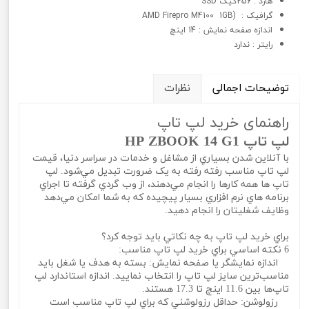
هارد : 256گیگ SSD
گرافيک : (AMD Firepro M4100 1GB
اندازه صفحه نمایش : 14 اینچ
رایتر : ندارد
توضیحات اجمالی
نظرات
راهنمای خرید لپ تاپ
لپ تاپ HP ZBOOK 14 G1
با آنلاين شدن بسياري از مشاغل و خدمات در سراسر دنيا، قيمت
لپ تاپ مناسب رفته رفته به يک ضرورت تبديل مي‌شود. لپ
تاپ ها همه کارها را انجام مي‌دهند، از وب گردي گرفته تا اجراي
برنامه هاي نرم افزاري بسيار پيچيده که به شما امکان مي‌دهد
وظايف شغليتان را انجام دهيد.
براي خريد لپ تاپ به چه نکاتي بايد توجه کرد؟
6 نکته اساسي براي خريد لپ تاپ مناسب:
اندازه نمايشگر يا صفحه نمايش: بسته به هدف يا شغل بايد
مناسب‌ترين سايز لپ تاپ را انتخاب نماييد. اندازه استاندارد لپ
تاپ‌ها بين 11.6 اينچ تا 17.3 هستند.
رزولوشن: حداقل رزولوشني که براي لپ تاپ مناسب است