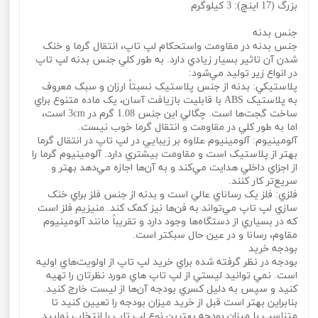
بزرگ (17 اينچ): 3 کيلوگرم
جنس بدنه
جنس بدنه در مقاومت واستحکام لپ تاپ، انتقال گرما و خنک
شدن آن تاثير بسيار زيادي دارد. به طور کلي جنس بدنه لپ تاپ
در انواع زير توليد مي‌شود:
پلاستيکي: بدنه از جنس پلاستيک نسبتاً ارزان و سبک معروف
به پلاستيک ABS با قابليت بازيافت آسان، يک ماده متنوع براي
ساخت گجت‌ها است. چگالي اين جنس 1.08 گرم در 3cm است،
اما به طور کلي در مقاومت و انتقال گرما خوب نيست.
آلومينيوم: آلومينيوم علاوه بر زيبايي در لپ تاپ در انتقال گرما
بهتر از پلاستيک است و مقاومت بيشتري دارد. آلومينيوم گرما را
از اجزاي داخلي هدايت مي‌کند و به آ‌ن‌ها اجازه مي‌دهد بهتر و
سريع‌تر کار کنند.
فلزي: فلز يک رساناي عالي است و بدنه از جنس فلز براي خنک
سازي لپ تاپ مي‌تواند به فن‌ها نيز کمک کند. منيزيم فلز است
که در بسياري از دستگاه‌ها وجود دارد و تقريباً مانند آلومينيوم
مقاوم، رسانا و در عين حال سبکتر است.
بودجه خريد
بودجه در نظر گرفته شده براي خريد لپ تاپ از اولويت‌هاي اوليه
است. نمي‌ توانيد ليستي از لپ تاپ‌ هاي مورد نظرتان را تهيه
کنيد و سپس به دليل کسري بودجه آن‌ها از ليست خارج کنيد.
بنابراين بهتر است قبل از خريد ميزان بودجه را تعيين کنيد تا
متناسب با ميزان بودجه بهترين نوع لپ تاپ را انتخاب نماييد.