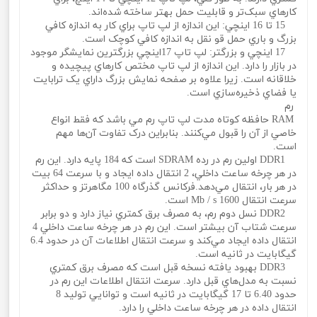
کارهاي سبک‌تر و قابليت حمل بهتر ساخته شده‌اند.
15 تا 16 اينچي: اين اندازه از لپ تاپ براي کار به اندازه کافي
بزرگ و باري حمل‌ قو‌ نقل به اندازه کافي کوچک است.
17 اينچي و بزرگتر: لپ تاپ 17اينچي بزرگترين نمايشگر موجود
در بازار را دارد. اين اندازه از لپ تاپ مختص کارهاي پيچيده و
خلاقانه است. زيرا علاوه بر صفحه نمايش بزرگ داراي يک ترابايت
يا فضاي ذخيره‌سازي است.
رم
RAM حافظه کوتاه مدت لپ تاپ رم مي باشد که فقط انواع
خاصي از آن را قبول مي‌کنند. بنابراين درک تفاوت آن‌ها مهم
است.
DDR1 اولين رم در رده SDRAM است که 184 پايه دارد. اين رم
در هر چرخه ساعت داخلي، 2 انتقال داده ايجاد و با سرعت 64 بيت
در هر بار، انتقال مي‌دهد.فرکانس گذرگاه 100 مگاهرتز و حداکثر
سرعت انتقال 1600 Mb / s است.
DDR2 نسل دوم رم، به مصرف برق کمتري نياز دارد و دو برابر
سرعت شتاب آن بيشتر است. اين رم در هر چرخه ساعت داخلي 4
انتقال داده ايجاد مي‌کند و سرعت انتقال اطلاعات آن در حدود 6.4
گيگابايت در ثانيه است.
DDR3 بهبود يافته نسخه قبل است که مصرف برق کمتري
نسبت به مدل‌هاي قبل دارد. سرعت انتقال اطلاعات اين رم در
حدود 6.40 تا 17 گيگابايت در ثانيه است و توانايي توليد 8
انتقال داده در هر چرخه ساعت داخلي را دارد.