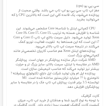
سي پي يو (cpu)
مغز لپ تاپ سي پي يو لپ تاپ مي باشد. وقتي صحبت از
پردازنده مي‌شود، يک قاعده کلي اين است که بالاترين CPU را که
مي‌توانيد بخريد.
CPU کمپاني اينتل با شناسهCore i مشخص مي‌شوند. اين
شناسه با افزايش هسته به ترتيب Core I9، Core I7، Core I3،
Xeon توليد مي‌شود. دليل سرعت بالاي لپ تاپ Core i5 و Core
i7 اين است که اين هسته‌ها به تقويت فعاليت توربو کمک
مي‌کنند در نتيجه سرعت لپ تاپ بالاتر مي‌رود.
پردازنده‌هاي اينتل Xeon هم مناسب کاربران تخصصي‌تر مانند
کمپاني‌هاي بزرگ است.
AMD شرکت ديگر سازنده پردازشگر در جهان است. پردازشگر
AMD در مقايسه با اينتل، سرعت بالاتر، سايز بزرگ تر و حرارت
بيشتر نيز توليد مي‌کند که مناسب انيميشن سازان است.
پردازنده اپل ام وان توليد شرکت اپل داراي تکنولوژي پيشرفته ?
نانومتري با ?? ميليارد ترانزيستور ساخته شده است. M1
توانسته 3.5 برابر قدرت پردازش لپ تاپ مک را در مقايسه با ساير
پردازشگران افزايش دهد.
کارت گرافيک
با توجه به نوع کاربرد شما و هدفتان از خريد لپ تاپ، ميزان
کيفيت کارت گرافيک اهميت پيدا زيادي دارد. کارت گرافيک در