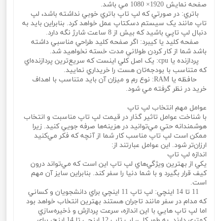
صفحه نمايش 1920× 1080 مي باشد.
باتري: در صورتي که لپ تاپ باتري خوبي نداشته باشد، لپ
تاپ مانند يک سيستم دسکتاپ عمل خواهد کرد. بنابراين بايد به
دنبال لپ تاپي باشيد که بيش از 8 ساعت شارژ نگه دارد.
صفحه کليد يا کيبرد: اگر صفحه کليد طراحي مناسبي داشته
باشد شما از کار کردن طولاني مدت خسته نخواهيد شد.
پردازنده يا cpu: يک اصل کلي اينست که سريع‌ترين پردازنده‌اي
که متناسب با بودجه‌تان هست را خريداري نماييد.
حافظه يا RAM: نوع رم و ميزان آن بايد متناسب با اهداف
خريد در نظر گرفته مي شود.
عوامل مهم انتخاب لپ تاپ
با شناخت عوامل تاثير گذار در قيمت لپ تاپ مناسبت و انتخاب
هوشمندانه حتي مي‌توانيد در هزينه‌ها صرفه جويي کنيد. زيرا
ممکن است لپ تاپ مناسب کار شما از آنچه که فکر مي‌کنيد
ارزان‌تر شود. اين عوامل عبارتند از:
اندازه لپ تاپ
يکي از بهترين ويژگي‌هاي لپ تاپ اين است که مي‌تواند درون
کيف قرار بگيرد و با شما دنيا را سفر کند. بنابراين سايز آن مهم
است.
11 تا 14 اينچي: لپ تاپ 11 اينچي براي دانشجويان و کساني
که مدام در سفر مانند تاجران هستند بهترين انتخاب خواهد بود
اما لپ تاپ هايي با اين اندازه، سرعت پردازش و ذخيره‌سازي
کمتري دارند. به طور کلي، لپ تاپ 12 اينچي تا 14 اينچ، براي