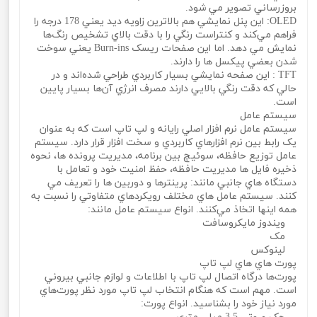
بروزرساني تصوير مي‌ شود.
OLED: اين پنل نمايشي هم بالاترين زاويه ديد يعني 178 درجه را
فراهم مي‌کند و کنتراست رنگي را با دقت بالاي تشخيص رنگ‌ها
نمايش مي‌ دهد. اما اين صفحات ريسک Burn-ins يعني سوخت
شدن بعضي پيکسل ‌ها را دارند.
TFT : اين صفحه نمايشي بسيار کاربردي طراحي شده‌اند و در
حالي که دقت رنگي بالايي دارند مصرف انرژي آن‌ها بسيار پايين
است.
سيستم عامل
سيستم عامل نرم افزار اصلي رايانه و لپ تاپ است که به عنوان
يک رابط بين نرم افزارهاي کاربردي و سخت افزار قرار دارد. سيستم
عامل توزيع حافظه، سوئيچ بين برنامه، مديريت پرونده ها، نحوه
ذخيره فايل ها مديريت حافظه، حفظ امنيت خود و تعامل با
دستگاه هاي جانبي مانند: پرينترها و دوربين ها را تعريف مي‌
کنند. سيستم عامل هاي مختلف رويکردهاي متفاوتي را نسبت به
همه اينها اتخاذ مي‌کنند. انواع سيستم عامل مانند:
ويندوز مايکروسافت
مک
لينوکس
پورت هاي هاي لپ تاپ
پورت‌ها درگاه اتصال لپ تاپ با اطلاعات و لوازم جانبي بيروني
است. مهم است که هنگام انتخاب لپ تاپ مورد نظر پورت‌هاي
مورد نياز خود را بشناسيد. انواع پورت: