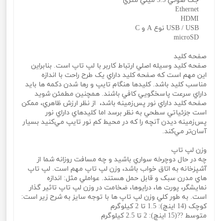
جک صوتي 3.5 ميلي متري
Ethernet
HDMI
USB / USB نوع A و C
microSD
صفحه کليد
صفحه کليد وسيله اصلي ارتباط کاربر با لپ تاپ است. بنابراين
اين مهم است که صفحه کليد داراي يک طرح راحت با اندازه
مناسب کليد باشد. کليدها هنگام تايپ و رها شدن دکمه‌ ها بايد
داراي سرعت پاسخگويي کافي باشند. همچنين مطمئن شويد
صفحه کليد داراي نور پس‌زمينه باشد، از نظر ارزش ظاهري، ممکن
است جزئياتي سطحي به نظر برسد اما کليدهاي داراي نور
پس‌زمينه ديدن آنچه را که در محيط کم نور تايپ مي‌کنيد بسيار
آسان‌تر مي‌کند.
وزن لپ تاپ
چه در حال دوچرخه سواري باشيد و چه مسافت روزانه شما از
آشپزخانه به اتاق خواب باشد، وزن لپ تاپ مهم است. لپ تاپ
هاي مدرن سبک و قابل حمل هستند. عواملي مثل: اندازه
نمايشگر، پورت‌ ها، درايوها، ضخامت در وزن لپ تاپ تاثير گذار
است. به طور کلي وزن لپ تاپ‌ ها با توجه سايز به شرح زير است:
کوچک (14 اينچ): 1.5 تا 2 کيلوگرم
متوسط ??(15 اينچ): 2 تا 2.5 کيلوگرم