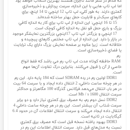
که مدام در سفر مانند تاجران هستند بهترين انتخاب خواهد بود
اما لپ تاپ هايي با اين اندازه، سرعت پردازش و ذخيره‌سازي
کمتري دارند. به طور کلي، لپ تاپ 12 اينچي تا 14 اينچ، براي
کارهاي سبک‌تر و قابليت حمل بهتر ساخته شده‌اند.
15 تا 16 اينچي: اين اندازه از لپ تاپ براي کار به اندازه کافي
بزرگ و باري حمل‌ قو‌ نقل به اندازه کافي کوچک است.
17 اينچي و بزرگتر: لپ تاپ 17اينچي بزرگترين نمايشگر موجود
در بازار را دارد. اين اندازه از لپ تاپ مختص کارهاي پيچيده و
خلاقانه است. زيرا علاوه بر صفحه نمايش بزرگ داراي يک ترابايت
يا فضاي ذخيره‌سازي است.
رم
RAM حافظه کوتاه مدت لپ تاپ رم مي باشد که فقط انواع
خاصي از آن را قبول مي‌کنند. بنابراين درک تفاوت آن‌ها مهم
است.
DDR1 اولين رم در رده SDRAM است که 184 پايه دارد. اين رم
در هر چرخه ساعت داخلي، 2 انتقال داده ايجاد و با سرعت 64 بيت
در هر بار، انتقال مي‌دهد.فرکانس گذرگاه 100 مگاهرتز و حداکثر
سرعت انتقال 1600 Mb / s است.
DDR2 نسل دوم رم، به مصرف برق کمتري نياز دارد و دو برابر
سرعت شتاب آن بيشتر است. اين رم در هر چرخه ساعت داخلي 4
انتقال داده ايجاد مي‌کند و سرعت انتقال اطلاعات آن در حدود 6.4
گيگابايت در ثانيه است.
DDR3 بهبود يافته نسخه قبل است که مصرف برق کمتري
نسبت به مدل‌هاي قبل دارد. سرعت انتقال اطلاعات اين رم در