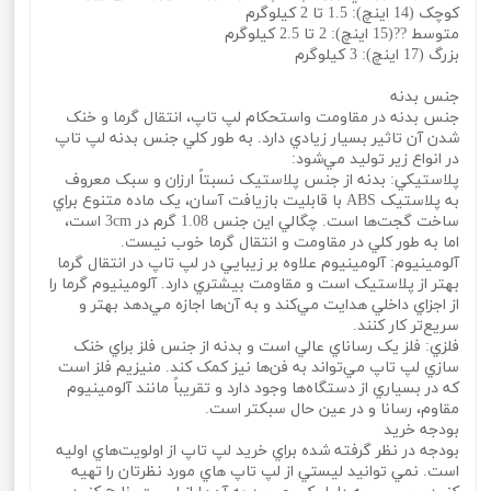
کوچک (14 اينچ): 1.5 تا 2 کيلوگرم
متوسط ??(15 اينچ): 2 تا 2.5 کيلوگرم
بزرگ (17 اينچ): 3 کيلوگرم
جنس بدنه
جنس بدنه در مقاومت واستحکام لپ تاپ، انتقال گرما و خنک
شدن آن تاثير بسيار زيادي دارد. به طور کلي جنس بدنه لپ تاپ
در انواع زير توليد مي‌شود:
پلاستيکي: بدنه از جنس پلاستيک نسبتاً ارزان و سبک معروف
به پلاستيک ABS با قابليت بازيافت آسان، يک ماده متنوع براي
ساخت گجت‌ها است. چگالي اين جنس 1.08 گرم در 3cm است،
اما به طور کلي در مقاومت و انتقال گرما خوب نيست.
آلومينيوم: آلومينيوم علاوه بر زيبايي در لپ تاپ در انتقال گرما
بهتر از پلاستيک است و مقاومت بيشتري دارد. آلومينيوم گرما را
از اجزاي داخلي هدايت مي‌کند و به آ‌ن‌ها اجازه مي‌دهد بهتر و
سريع‌تر کار کنند.
فلزي: فلز يک رساناي عالي است و بدنه از جنس فلز براي خنک
سازي لپ تاپ مي‌تواند به فن‌ها نيز کمک کند. منيزيم فلز است
که در بسياري از دستگاه‌ها وجود دارد و تقريباً مانند آلومينيوم
مقاوم، رسانا و در عين حال سبکتر است.
بودجه خريد
بودجه در نظر گرفته شده براي خريد لپ تاپ از اولويت‌هاي اوليه
است. نمي‌ توانيد ليستي از لپ تاپ‌ هاي مورد نظرتان را تهيه