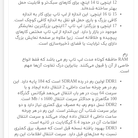
12 اینچی تا 14 اینچ، برای کارهای سبک‌تر و قابلیت حمل
بهتر ساخته شده‌اند.
15 تا 16 اینچی: این اندازه از لپ تاپ برای کار به اندازه
کافی بزرگ و باری حمل‌ قو‌ نقل به اندازه کافی کوچک است.
17 اینچی و بزرگتر
:
لپ تاپ 17اینچی بزرگترین نمایشگر
موجود در بازار را دارد. این اندازه از لپ تاپ مختص کارهای
پیچیده و خلاقانه است. زیرا علاوه بر صفحه نمایش بزرگ
دارای یک ترابایت یا فضای ذخیره‌سازی است.
رم
RAM حافظه کوتاه مدت لپ تاپ رم می باشد که فقط انواع
خاصی از آن را قبول می‌کنند. بنابراین درک تفاوت آن‌ها مهم
است.
DDR1 اولین رم در رده SDRAM است که 184 پایه دارد. این
رم در هر چرخه ساعت داخلی، 2 انتقال داده ایجاد و با
سرعت 64 بیت در هر بار، انتقال می‌دهد.فرکانس گذرگاه
100 مگاهرتز و حداکثر سرعت انتقال 1600 Mb / s است.
DDR2 نسل دوم رم، به مصرف برق کمتری نیاز دارد و دو
برابر سرعت شتاب آن بیشتر است. این رم در هر چرخه
ساعت داخلی 4 انتقال داده ایجاد می‌کند و سرعت انتقال
اطلاعات آن در حدود 6.4 گیگابایت در ثانیه است.
DDR3 بهبود یافته نسخه قبل است که مصرف برق کمتری
نسبت به مدل‌های قبل دارد. سرعت انتقال اطلاعات این رم