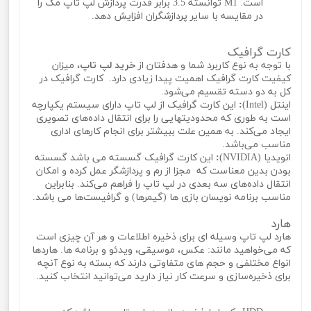
است. M1 توانسته 3.5 برابر قدرت پردازش لپ تاپ مک را
در مقایسه با سایر پردازشگران افزایش دهد.
کارت گرافیک
با توجه به نوع کاربرد شما و هدفتان از
خرید لپ تاپ
، میزان
کیفیت کارت گرافیک اهمیت پیدا زیادی دارد. کارت گرافیک در
کل به دو دسته تقسیم می‌شود.
اینتل (Intel)
:
این کارت گرافیک از لپ تاپ دارای سیستم یکپارچه
است به طوری که محدودیتهایی را برای انتقال داده‌های تصویری
ایجاد می‌کند. به همین علت ببیشتر برای انجام کارهای اداری
مناسب می‌باشد.
انویدیا (NVIDIA)
:
این کارت گرافیک گسسته می باشد گسسته
بودن بدین معناست که مجزا از رم و پردازشگر عمل کرده و امکان
انتقال داده‌های سه بعدی در لپ تاپ را فراهم می‌کند. بنابراین
مناسب برنامه نویسان بازی ها (گیمرها) و گرافیست‌ها می باشد.
هارد
هارد لپ تاپ وسیله ای برای ذخیره اطلاعات و هر آن چیزی است
که می‌خواهید مانند: عکس، موسیقی، ویدئو و برنامه ها. هاردها
انواع مختلفی و حجم های متفاوتی دارند که بسته به نوع آنچه
برای ذخیره‌سازی و سرعت کار نیاز دارید می‌توانید انتخاب کنید.