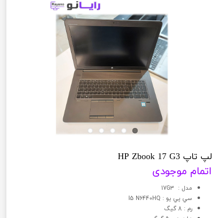
لپ تاپ HP Zbook 17 G3
اتمام موجودی
مدل : 17G3
سي پي يو : I5 N6440HQ
رم : 8 گیگ