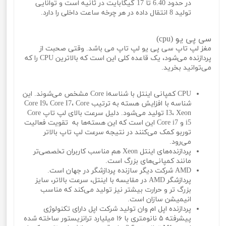
در حدود 6.40 تا 17 گیگابایت در ثانیه است و توانایی
تولید 8 انتقال داده در هر چرخه ساعت داخلی را دارد.
سی پی یو (cpu)
مغز لپ تاپ سی پی یو لپ تاپ می باشد. وقتی صحبت از
پردازنده می‌شود، یک قاعده کلی این است که بالاترین CPU را که
می‌توانید بخرید.
CPU کمپانی اینتل با شناسهCore i مشخص می‌شوند. این
شناسه با افزایش هسته به ترتیب Core I9، Core I7، Core
I3، Xeon تولید می‌شود. دلیل سرعت بالای لپ تاپ Core
i5 و Core i7 این است که این هسته‌ها به تقویت فعالیت
توربو کمک می‌کنند در نتیجه سرعت لپ تاپ بالاتر
می‌رود.
پردازنده‌های اینتل Xeon هم مناسب کاربران تخصصی‌تر
مانند کمپانی‌های بزرگ است.
AMD شرکت دیگر سازنده پردازشگر در جهان است.
پردازشگر AMD در مقایسه با اینتل، سرعت بالاتر، سایز
بزرگ تر و حرارت بیشتر نیز تولید می‌کند که مناسب
انیمیشن سازان است.
پردازنده اپل ام وان تولید شرکت اپل دارای تکنولوژی
پیشرفته ۵ نانومتری با ۱۶ میلیارد ترانزیستور ساخته شده