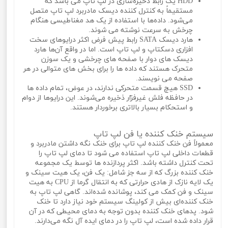
HDD یک رابط ذخیره‌سازی در لپ تاپ می باشد که
مستقیماً به کنترل کننده دیسک مادربرد لپ تاپ متصل
می‌شود. داده‌ها با استفاده از یک هد مغناطیسی هنگام
چرخش به سرعت نوشته می‌ شوند.
هارد دیسک SATA رابط پیش فرض اکثر درایوهای سخت
افزاری دسکتاپ و لپ تاپ است. اما در واقع آن‌ها هارد
دیسک‌ های دوار با صفحه‌ های چرخشی و یک سوزن
متحرک هستند که داده ها را برای بخش های متوالی در هر
صفحه می‌ نویسند.
SSD هیچ قسمت متحرکی ندارند، در عوض، تمام داده ها
در حافظه فلش غیرفرّار ذخیره می‌شوند. این درایوها از دوام
و استحکام بسیار بالاتری برخوردار هستند.
سیستم خنک کننده یا فن لپ تاپ
معمولاً فن خنک کننده لپ تاپ برای خنک نگه داشتن مادربرد و
قطعات داخلی لپ تاپ استفاده می شود تا دمای لپ تاپ را
تحت کنترل داشته باشد. اکثر پردازنده ها توسط یک مجموعه
خنک کننده بزرگ که از سه جز شامل: یک فن، یک هیت سینک و
یک لایه نازک از هادی حرارتی که به انتقال گرما از CPU به هیت
سینک و فن کمک می‌ کند، پوشانده شده‌اند. گاهی لپ تاپ به
خنک کننده‌ای بیش از کولینگ سیستم خود نیاز دارد تا خنک
شود. پدهای خنک کننده بدون توجه به دمای محیطی که در آن
قرار داده شده است، لپ تاپ را در دمای ایده آل نگه می‌دارند.