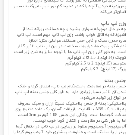
است جزئیاتی سطحی به نظر برسد اما کلیدهای دارای نور
پس‌زمینه دیدن آنچه را که در محیط کم نور تایپ می‌کنید بسیار
آسان‌تر می‌کند.
وزن لپ تاپ
چه در حال دوچرخه سواری باشید و چه مسافت روزانه شما از
آشپزخانه به اتاق خواب باشد، وزن لپ تاپ مهم است. لپ تاپ
های مدرن سبک و قابل حمل هستند. عواملی مثل: اندازه
نمایشگر، پورت‌ ها، درایوها، ضخامت در وزن لپ تاپ تاثیر گذار
است. به طور کلی وزن لپ تاپ‌ ها با توجه سایز به شرح زیر است:
کوچک (14 اینچ): 1.5 تا 2 کیلوگرم
متوسط ​​(15 اینچ): 2 تا 2.5 کیلوگرم
بزرگ (17 اینچ): 3 کیلوگرم
جنس بدنه
جنس بدنه در مقاومت واستحکام لپ تاپ، انتقال گرما و خنک
شدن آن تاثیر بسیار زیادی دارد. به طور کلی جنس بدنه لپ تاپ
در انواع زیر تولید می‌شود:
پلاستیکی: بدنه از جنس پلاستیک نسبتاً ارزان و سبک معروف
به پلاستیک ABS با قابلیت بازیافت آسان، یک ماده متنوع برای
ساخت گجت‌ها است. چگالی این جنس 1.08 گرم در
cm است،
3
اما به طور کلی در مقاومت و انتقال گرما خوب نیست.
آلومینیوم: آلومینیوم علاوه بر زیبایی در لپ تاپ در انتقال گرما
بهتر از پلاستیک است و مقاومت بیشتری دارد. آلومینیوم گرما را