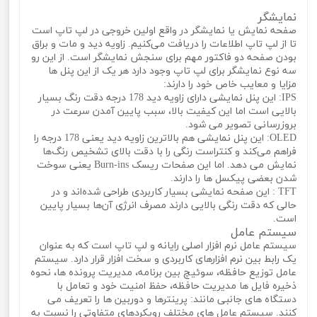
نمایشگر
صفحه نمایش یا نمایشگر در واقع اولین خروجی در لپ تاپ است
تا از لپ تاپ اطلاعات را دریافت می‌کنیم. زاویه دید و مات و براق
بودن صفحه دو فاکتور مهم برای سنجش نمایشگر است. از این رو
سه نوع نمایشگر برای لپ تاپ وجود دارد هر یک از این پنل ها
مزایا و معایب خاص خود را دارند:
IPS: این پنل نمایشی دارای زاویه دید 178 درجه دقت رنگ بسیار
بالایی است اما این کیفیت بالا، سبب پایین آمدن سرعت در
بروزرسانی تصویر می‌ شود.
OLED: این پنل نمایشی هم بالاترین زاویه دید یعنی 178 درجه را
فراهم می‌کند و کنتراست رنگی را با دقت بالای تشخیص رنگ‌ها
نمایش می‌ دهد. اما این صفحات ریسک Burn-ins یعنی سوخت
شدن بعضی پیکسل ‌ها را دارند.
TFT : این صفحه نمایشی بسیار کاربردی طراحی شده‌اند و در
حالی که دقت رنگی بالایی دارند مصرف انرژی آن‌ها بسیار پایین
است.
سیستم عامل
سیستم عامل نرم افزار اصلی رایانه و لپ تاپ است که به عنوان
یک رابط بین نرم افزارهای کاربردی و سخت افزار قرار دارد. سیستم
عامل توزیع حافظه، سوئیچ بین برنامه، مدیریت پرونده ها، نحوه
ذخیره فایل ها مدیریت حافظه، حفظ امنیت خود و تعامل با
دستگاه های جانبی مانند: پرینترها و دوربین ها را تعریف می‌
کنند. سیستم عامل های مختلف رویکردهای متفاوتی را نسبت به