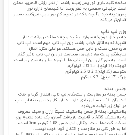
صفحه کلید دارای نور پس‌زمینه باشد، از نظر ارزش ظاهری، ممکن
است جزئیاتی سطحی به نظر برسد اما کلیدهای دارای نور
پس‌زمینه دیدن آنچه را که در محیط کم نور تایپ می‌کنید بسیار
آسان‌تر می‌کند.
وزن لپ تاپ
چه در حال دوچرخه سواری باشید و چه مسافت روزانه شما از
آشپزخانه به اتاق خواب باشد، وزن لپ تاپ مهم است. لپ تاپ
های مدرن سبک و قابل حمل هستند. عواملی مثل: اندازه
نمایشگر، پورت‌ ها، درایوها، ضخامت در وزن لپ تاپ تاثیر گذار
است. به طور کلی وزن لپ تاپ‌ ها با توجه سایز به شرح زیر است:
کوچک (14 اینچ): 1.5 تا 2 کیلوگرم
متوسط ​​(15 اینچ): 2 تا 2.5 کیلوگرم
بزرگ (17 اینچ): 3 کیلوگرم
جنس بدنه
جنس بدنه در مقاومت واستحکام لپ تاپ، انتقال گرما و خنک
شدن آن تاثیر بسیار زیادی دارد. به طور کلی جنس بدنه لپ تاپ
در انواع زیر تولید می‌شود:
پلاستیکی: بدنه از جنس پلاستیک نسبتاً ارزان و سبک معروف
به پلاستیک ABS با قابلیت بازیافت آسان، یک ماده متنوع برای
ساخت گجت‌ها است. چگالی این جنس 1.08 گرم در
cm است،
3
اما به طور کلی در مقاومت و انتقال گرما خوب نیست.
آلومینیوم: آلومینیوم علاوه بر زیبایی در لپ تاپ در انتقال گرما