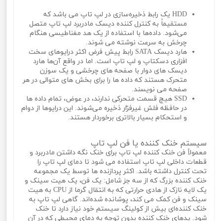
HDD یک رابط ذخیره‌سازی در لپ تاپ می باشد که
مستقیماً به کنترل کننده دیسک مادربرد لپ تاپ متصل
می‌شود. داده‌ها با استفاده از یک هد مغناطیسی هنگام
چرخش به سرعت نوشته می‌ شوند.
هارد دیسک SATA رابط پیش فرض اکثر درایوهای سخت
افزاری دسکتاپ و لپ تاپ است. اما در واقع آن‌ها هارد
دیسک‌ های دوار با صفحه‌ های چرخشی و یک سوزن
متحرک هستند که داده ها را برای بخش های متوالی در هر
صفحه می‌ نویسند.
SSD هیچ قسمت متحرکی ندارند، در عوض، تمام داده ها
در حافظه فلش غیرفرّار ذخیره می‌شوند. این درایوها از دوام
و استحکام بسیار بالاتری برخوردار هستند.
سیستم خنک کننده یا فن لپ تاپ
معمولاً فن خنک کننده لپ تاپ برای خنک نگه داشتن مادربرد و
قطعات داخلی لپ تاپ استفاده می شود تا دمای لپ تاپ را
تحت کنترل داشته باشد. اکثر پردازنده ها توسط یک مجموعه
خنک کننده بزرگ که از سه جز شامل: یک فن، یک هیت سینک و
یک لایه نازک از هادی حرارتی که به انتقال گرما از CPU به هیت
سینک و فن کمک می‌ کند، پوشانده شده‌اند. گاهی لپ تاپ به
خنک کننده‌ای بیش از کولینگ سیستم خود نیاز دارد تا خنک
شود. پدهای خنک کننده بدون توجه به دمای محیطی که در آن