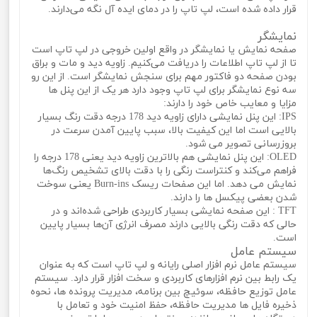
قرار داده شده است، لپ تاپ را در دمای ایده آل نگه می‌دارند.
نمایشگر
صفحه نمایش یا نمایشگر در واقع اولین خروجی در لپ تاپ است
تا از لپ تاپ اطلاعات را دریافت می‌کنیم. زاویه دید و مات و براق
بودن صفحه دو فاکتور مهم برای سنجش نمایشگر است. از این رو
سه نوع نمایشگر برای لپ تاپ وجود دارد هر یک از این پنل ها
مزایا و معایب خاص خود را دارند:
IPS: این پنل نمایشی دارای زاویه دید 178 درجه دقت رنگ بسیار
بالایی است اما این کیفیت بالا، سبب پایین آمدن سرعت در
بروزرسانی تصویر می‌ شود.
OLED: این پنل نمایشی هم بالاترین زاویه دید یعنی 178 درجه را
فراهم می‌کند و کنتراست رنگی را با دقت بالای تشخیص رنگ‌ها
نمایش می‌ دهد. اما این صفحات ریسک Burn-ins یعنی سوخت
شدن بعضی پیکسل ‌ها را دارند.
TFT : این صفحه نمایشی بسیار کاربردی طراحی شده‌اند و در
حالی که دقت رنگی بالایی دارند مصرف انرژی آن‌ها بسیار پایین
است.
سیستم عامل
سیستم عامل نرم افزار اصلی رایانه و لپ تاپ است که به عنوان
یک رابط بین نرم افزارهای کاربردی و سخت افزار قرار دارد. سیستم
عامل توزیع حافظه، سوئیچ بین برنامه، مدیریت پرونده ها، نحوه
ذخیره فایل ها مدیریت حافظه، حفظ امنیت خود و تعامل با