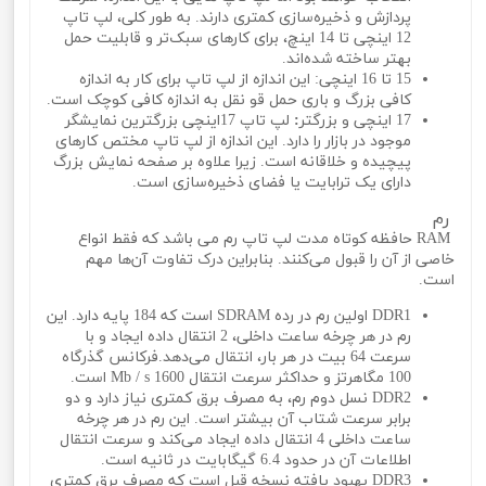
پردازش و ذخیره‌سازی کمتری دارند. به طور کلی، لپ تاپ
12 اینچی تا 14 اینچ، برای کارهای سبک‌تر و قابلیت حمل
بهتر ساخته شده‌اند.
15 تا 16 اینچی: این اندازه از لپ تاپ برای کار به اندازه
کافی بزرگ و باری حمل‌ قو‌ نقل به اندازه کافی کوچک است.
17 اینچی و بزرگتر
:
لپ تاپ 17اینچی بزرگترین نمایشگر
موجود در بازار را دارد. این اندازه از لپ تاپ مختص کارهای
پیچیده و خلاقانه است. زیرا علاوه بر صفحه نمایش بزرگ
دارای یک ترابایت یا فضای ذخیره‌سازی است.
رم
RAM حافظه کوتاه مدت لپ تاپ رم می باشد که فقط انواع
خاصی از آن را قبول می‌کنند. بنابراین درک تفاوت آن‌ها مهم
است.
DDR1 اولین رم در رده SDRAM است که 184 پایه دارد. این
رم در هر چرخه ساعت داخلی، 2 انتقال داده ایجاد و با
سرعت 64 بیت در هر بار، انتقال می‌دهد.فرکانس گذرگاه
100 مگاهرتز و حداکثر سرعت انتقال 1600 Mb / s است.
DDR2 نسل دوم رم، به مصرف برق کمتری نیاز دارد و دو
برابر سرعت شتاب آن بیشتر است. این رم در هر چرخه
ساعت داخلی 4 انتقال داده ایجاد می‌کند و سرعت انتقال
اطلاعات آن در حدود 6.4 گیگابایت در ثانیه است.
DDR3 بهبود یافته نسخه قبل است که مصرف برق کمتری