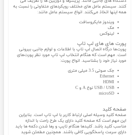
دستگاه های جانبی مانند: پرینترها و دوربین ها را تعریف می‌
کنند. سیستم عامل های مختلف رویکردهای متفاوتی را نسبت به
همه اینها اتخاذ می‌کنند. انواع سیستم عامل مانند:
ویندوز مایکروسافت
مک
لینوکس
پورت های های لپ تاپ
پورت‌ها درگاه اتصال لپ تاپ با اطلاعات و لوازم جانبی بیرونی
است. مهم است که هنگام انتخاب لپ تاپ مورد نظر پورت‌های
مورد نیاز خود را بشناسید. انواع پورت:
جک صوتی 3.5 میلی متری
Ethernet
HDMI
USB / USB نوع A و C
microSD
صفحه کلید
صفحه کلید وسیله اصلی ارتباط کاربر با لپ تاپ است. بنابراین
این مهم است که صفحه کلید دارای یک طرح راحت با اندازه
مناسب کلید باشد. کلیدها هنگام تایپ و رها شدن دکمه‌ ها باید
دارای سرعت پاسخگویی کافی باشند. همچنین مطمئن شوید