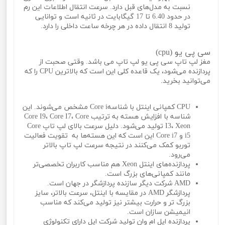
نسبت به مدل‌های قبل دارد. سرعت انتقال اطلاعات این رم
در حدود 6.40 تا 17 گیگابایت در ثانیه است و توانایی
تولید 8 انتقال داده در هر چرخه ساعت داخلی را دارد.
سی پی یو (cpu)
مغز لپ تاپ سی پی یو لپ تاپ می باشد. وقتی صحبت از
پردازنده می‌شود، یک قاعده کلی این است که بالاترین CPU را که
می‌توانید بخرید.
CPU کمپانی اینتل با شناسهCore i مشخص می‌شوند. این
شناسه با افزایش هسته به ترتیب Core I9، Core I7، Core
I3، Xeon تولید می‌شود. دلیل سرعت بالای لپ تاپ Core
i5 و Core i7 این است که این هسته‌ها به تقویت فعالیت
توربو کمک می‌کنند در نتیجه سرعت لپ تاپ بالاتر
می‌رود.
پردازنده‌های اینتل Xeon هم مناسب کاربران تخصصی‌تر
مانند کمپانی‌های بزرگ است.
AMD شرکت دیگر سازنده پردازشگر در جهان است.
پردازشگر AMD در مقایسه با اینتل، سرعت بالاتر، سایز
بزرگ تر و حرارت بیشتر نیز تولید می‌کند که مناسب
انیمیشن سازان است.
پردازنده اپل ام وان تولید شرکت اپل دارای تکنولوژی