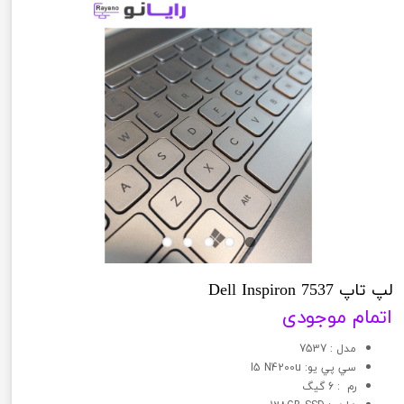
لپ تاپ Dell Inspiron 7537
اتمام موجودی
مدل : 7537
سي پي يو: I5 N4200u
رم : 6 گیگ