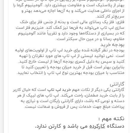
بهتر از پلاستیک است و مقاومت بیشتری دارد. آلومینیوم گرما را
از اجزای داخلی هدایت می‌کند و به آ‌ن‌ها اجازه می‌دهد بهتر و
سریع‌تر کار کنند.
فلزی: فلز یک رسانای عالی است و بدنه از جنس فلز برای خنک
سازی لپ تاپ می‌تواند به فن‌ها نیز کمک کند. منیزیم فلز است
که در بسیاری از دستگاه‌ها وجود دارد و تقریباً مانند آلومینیوم
مقاوم، رسانا و در عین حال سبکتر است.
بودجه خرید
بودجه در نظر گرفته شده برای خرید لپ تاپ از اولویت‌های اولیه
است. نمی‌ توانید لیستی از لپ تاپ‌ های مورد نظرتان را تهیه
کنید و سپس به دلیل کسری بودجه آن‌ها از لیست خارج کنید.
بنابراین بهتر است قبل از خرید میزان بودجه را تعیین کنید تا
متناسب با میزان بودجه بهترین نوع لپ تاپ را انتخاب نمایید.
گارانتی
گارانتی یکی دیگر از نکات مهم
خرید لپ تاپ
است که خیال کاربر
را از بابت خرید مطمئن، راحت می‌کند. لپ تاپ‌ های لیپک از هر
دسته و نوعی که باشد، دارای گارانتی رایگان است و نیازی به
پرداخت مبلغ جهت خدمات پس از فروش و ضمانت نیست.
نکته مهم :
دستگاه
کارکرده
می باشد و کارتن ندارد.