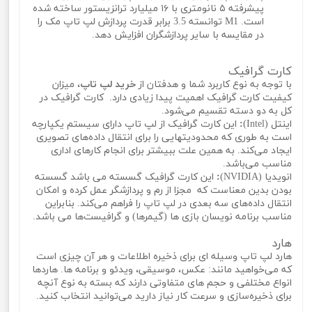
پیشرفته ۵ نانومتری با ۱۶ میلیارد ترانزیستور ساخته شده
است. M1 توانسته 3.5 برابر قدرت پردازش لپ تاپ مک را
در مقایسه با سایر پردازشگران افزایش دهد.
کارت گرافیک
با توجه به نوع کاربرد شما و هدفتان از
خرید لپ تاپ
، میزان
کیفیت کارت گرافیک اهمیت پیدا زیادی دارد. کارت گرافیک در
کل به دو دسته تقسیم می‌شود.
اینتل (Intel)
:
این کارت گرافیک از لپ تاپ دارای سیستم یکپارچه
است به طوری که محدودیتهایی را برای انتقال داده‌های تصویری
ایجاد می‌کند. به همین علت ببیشتر برای انجام کارهای اداری
مناسب می‌باشد.
انویدیا (NVIDIA)
:
این کارت گرافیک گسسته می باشد گسسته
بودن بدین معناست که مجزا از رم و پردازشگر عمل کرده و امکان
انتقال داده‌های سه بعدی در لپ تاپ را فراهم می‌کند. بنابراین
مناسب برنامه نویسان بازی ها (گیمرها) و گرافیست‌ها می باشد.
هارد
هارد لپ تاپ وسیله ای برای ذخیره اطلاعات و هر آن چیزی است
که می‌خواهید مانند: عکس، موسیقی، ویدئو و برنامه ها. هاردها
انواع مختلفی و حجم های متفاوتی دارند که بسته به نوع آنچه
برای ذخیره‌سازی و سرعت کار نیاز دارید می‌توانید انتخاب کنید.