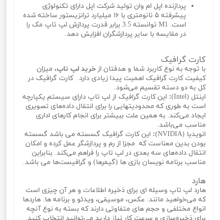
پردازنده اپل ام وان تولید شرکت اپل دارای تکنولوژی
پیشرفته ۵ نانومتری با ۱۶ میلیارد ترانزیستور ساخته شده
است. M1 توانسته 3.5 برابر قدرت پردازش لپ تاپ مک را
در مقایسه با سایر پردازشگران افزایش دهد.
کارت گرافیک
با توجه به نوع کاربرد شما و هدفتان از
خرید لپ تاپ
، میزان
کیفیت کارت گرافیک اهمیت پیدا زیادی دارد. کارت گرافیک در
کل به دو دسته تقسیم می‌شود.
اینتل (Intel)
:
این کارت گرافیک از لپ تاپ دارای سیستم یکپارچه
است به طوری که محدودیتهایی را برای انتقال داده‌های تصویری
ایجاد می‌کند. به همین علت ببیشتر برای انجام کارهای اداری
مناسب می‌باشد.
انویدیا (NVIDIA)
:
این کارت گرافیک گسسته می باشد گسسته
بودن بدین معناست که مجزا از رم و پردازشگر عمل کرده و امکان
انتقال داده‌های سه بعدی در لپ تاپ را فراهم می‌کند. بنابراین
مناسب برنامه نویسان بازی ها (گیمرها) و گرافیست‌ها می باشد.
هارد
هارد لپ تاپ وسیله ای برای ذخیره اطلاعات و هر آن چیزی است
که می‌خواهید مانند: عکس، موسیقی، ویدئو و برنامه ها. هاردها
انواع مختلفی و حجم های متفاوتی دارند که بسته به نوع آنچه
برای ذخیره‌سازی و سرعت کار نیاز دارید می‌توانید انتخاب کنید.