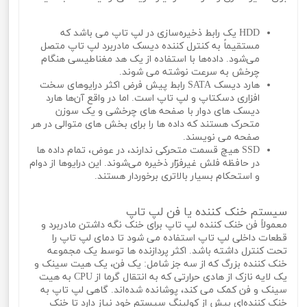
HDD یک رابط ذخیره‌سازی در لپ تاپ می باشد که
مستقیماً به کنترل کننده دیسک مادربرد لپ تاپ متصل
می‌شود. داده‌ها با استفاده از یک هد مغناطیسی هنگام
چرخش به سرعت نوشته می‌ شوند.
هارد دیسک SATA رابط پیش فرض اکثر درایوهای سخت
افزاری دسکتاپ و لپ تاپ است. اما در واقع آن‌ها هارد
دیسک‌ های دوار با صفحه‌ های چرخشی و یک سوزن
متحرک هستند که داده ها را برای بخش های متوالی در هر
صفحه می‌ نویسند.
SSD هیچ قسمت متحرکی ندارند، در عوض، تمام داده ها
در حافظه فلش غیرفرّار ذخیره می‌شوند. این درایوها از دوام
و استحکام بسیار بالاتری برخوردار هستند.
سیستم خنک کننده یا فن لپ تاپ
معمولاً فن خنک کننده لپ تاپ برای خنک نگه داشتن مادربرد و
قطعات داخلی لپ تاپ استفاده می شود تا دمای لپ تاپ را
تحت کنترل داشته باشد. اکثر پردازنده ها توسط یک مجموعه
خنک کننده بزرگ که از سه جز شامل: یک فن، یک هیت سینک و
یک لایه نازک از هادی حرارتی که به انتقال گرما از CPU به هیت
سینک و فن کمک می‌ کند، پوشانده شده‌اند. گاهی لپ تاپ به
خنک کننده‌ای بیش از کولینگ سیستم خود نیاز دارد تا خنک