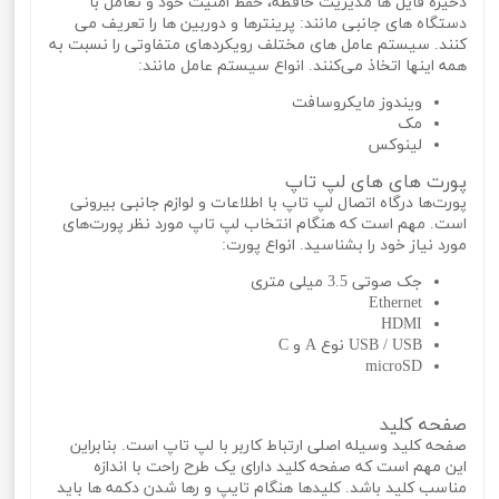
ذخیره فایل ها مدیریت حافظه، حفظ امنیت خود و تعامل با
دستگاه های جانبی مانند: پرینترها و دوربین ها را تعریف می‌
کنند. سیستم عامل های مختلف رویکردهای متفاوتی را نسبت به
همه اینها اتخاذ می‌کنند. انواع سیستم عامل مانند:
ویندوز مایکروسافت
مک
لینوکس
پورت های های لپ تاپ
پورت‌ها درگاه اتصال لپ تاپ با اطلاعات و لوازم جانبی بیرونی
است. مهم است که هنگام انتخاب لپ تاپ مورد نظر پورت‌های
مورد نیاز خود را بشناسید. انواع پورت:
جک صوتی 3.5 میلی متری
Ethernet
HDMI
USB / USB نوع A و C
microSD
صفحه کلید
صفحه کلید وسیله اصلی ارتباط کاربر با لپ تاپ است. بنابراین
این مهم است که صفحه کلید دارای یک طرح راحت با اندازه
مناسب کلید باشد. کلیدها هنگام تایپ و رها شدن دکمه‌ ها باید