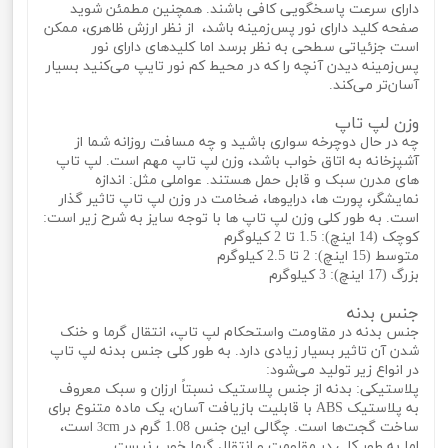
دارای سرعت پاسخگویی کافی باشند. همچنین مطمئن شوید
صفحه کلید دارای نور پس‌زمینه باشد، از نظر ارزش ظاهری، ممکن
است جزئیاتی سطحی به نظر برسد اما کلیدهای دارای نور
پس‌زمینه دیدن آنچه را که در محیط کم نور تایپ می‌کنید بسیار
آسان‌تر می‌کند.
وزن لپ تاپ
چه در حال دوچرخه سواری باشید و چه مسافت روزانه شما از
آشپزخانه به اتاق خواب باشد، وزن لپ تاپ مهم است. لپ تاپ
های مدرن سبک و قابل حمل هستند. عواملی مثل: اندازه
نمایشگر، پورت‌ ها، درایوها، ضخامت در وزن لپ تاپ تاثیر گذار
است. به طور کلی وزن لپ تاپ‌ ها با توجه سایز به شرح زیر است:
کوچک (14 اینچ): 1.5 تا 2 کیلوگرم
متوسط ​​(15 اینچ): 2 تا 2.5 کیلوگرم
بزرگ (17 اینچ): 3 کیلوگرم
جنس بدنه
جنس بدنه در مقاومت واستحکام لپ تاپ، انتقال گرما و خنک
شدن آن تاثیر بسیار زیادی دارد. به طور کلی جنس بدنه لپ تاپ
در انواع زیر تولید می‌شود:
پلاستیکی: بدنه از جنس پلاستیک نسبتاً ارزان و سبک معروف
به پلاستیک ABS با قابلیت بازیافت آسان، یک ماده متنوع برای
ساخت گجت‌ها است. چگالی این جنس 1.08 گرم در
cm است،
3
اما به طور کلی در مقاومت و انتقال گرما خوب نیست.