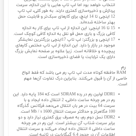
انتخاب خواهد بود اما لپ تاپ هایی با این اندازه، سرعت
پردازش و ذخیره‌سازی کمتری دارند. به طور کلی، لپ تاپ
12 اینچی تا 14 اینچ، برای کارهای سبک‌تر و قابلیت حمل
بهتر ساخته شده‌اند.
15 تا 16 اینچی: این اندازه از لپ تاپ برای کار به اندازه
کافی بزرگ و باری حمل‌ قو‌ نقل به اندازه کافی کوچک است.
17 اینچی و بزرگتر
:
لپ تاپ 17اینچی بزرگترین نمایشگر
موجود در بازار را دارد. این اندازه از لپ تاپ مختص کارهای
پیچیده و خلاقانه است. زیرا علاوه بر صفحه نمایش بزرگ
دارای یک ترابایت یا فضای ذخیره‌سازی است.
رم
RAM حافظه کوتاه مدت لپ تاپ رم می باشد که فقط انواع
خاصی از آن را قبول می‌کنند. بنابراین درک تفاوت آن‌ها مهم
است.
DDR1 اولین رم در رده SDRAM است که 184 پایه دارد. این
رم در هر چرخه ساعت داخلی، 2 انتقال داده ایجاد و با
سرعت 64 بیت در هر بار، انتقال می‌دهد.فرکانس گذرگاه
100 مگاهرتز و حداکثر سرعت انتقال 1600 Mb / s است.
DDR2 نسل دوم رم، به مصرف برق کمتری نیاز دارد و دو
برابر سرعت شتاب آن بیشتر است. این رم در هر چرخه
ساعت داخلی 4 انتقال داده ایجاد می‌کند و سرعت انتقال
اطلاعات آن در حدود 6.4 گیگابایت در ثانیه است.