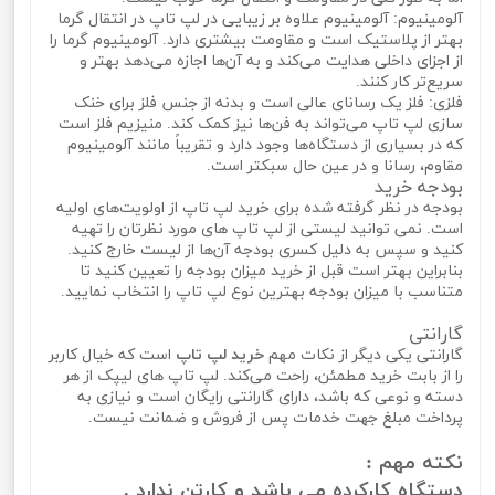
آلومینیوم: آلومینیوم علاوه بر زیبایی در لپ تاپ در انتقال گرما
بهتر از پلاستیک است و مقاومت بیشتری دارد. آلومینیوم گرما را
از اجزای داخلی هدایت می‌کند و به آ‌ن‌ها اجازه می‌دهد بهتر و
سریع‌تر کار کنند.
فلزی: فلز یک رسانای عالی است و بدنه از جنس فلز برای خنک
سازی لپ تاپ می‌تواند به فن‌ها نیز کمک کند. منیزیم فلز است
که در بسیاری از دستگاه‌ها وجود دارد و تقریباً مانند آلومینیوم
مقاوم، رسانا و در عین حال سبکتر است.
بودجه خرید
بودجه در نظر گرفته شده برای خرید لپ تاپ از اولویت‌های اولیه
است. نمی‌ توانید لیستی از لپ تاپ‌ های مورد نظرتان را تهیه
کنید و سپس به دلیل کسری بودجه آن‌ها از لیست خارج کنید.
بنابراین بهتر است قبل از خرید میزان بودجه را تعیین کنید تا
متناسب با میزان بودجه بهترین نوع لپ تاپ را انتخاب نمایید.
گارانتی
گارانتی یکی دیگر از نکات مهم
خرید لپ تاپ
است که خیال کاربر
را از بابت خرید مطمئن، راحت می‌کند. لپ تاپ‌ های لیپک از هر
دسته و نوعی که باشد، دارای گارانتی رایگان است و نیازی به
پرداخت مبلغ جهت خدمات پس از فروش و ضمانت نیست.
نکته مهم :
دستگاه
کارکرده
می باشد و کارتن ندارد .