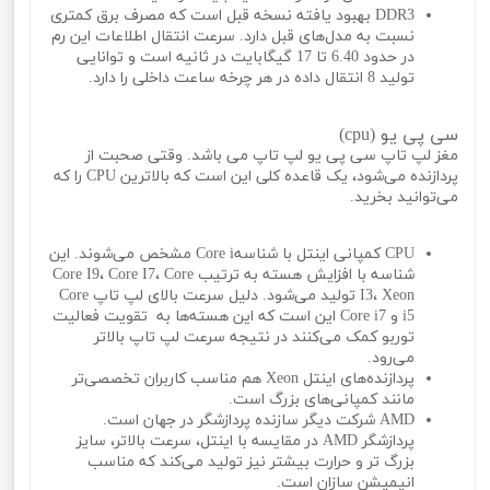
DDR3 بهبود یافته نسخه قبل است که مصرف برق کمتری
نسبت به مدل‌های قبل دارد. سرعت انتقال اطلاعات این رم
در حدود 6.40 تا 17 گیگابایت در ثانیه است و توانایی
تولید 8 انتقال داده در هر چرخه ساعت داخلی را دارد.
سی پی یو (cpu)
مغز لپ تاپ سی پی یو لپ تاپ می باشد. وقتی صحبت از
پردازنده می‌شود، یک قاعده کلی این است که بالاترین CPU را که
می‌توانید بخرید.
CPU کمپانی اینتل با شناسهCore i مشخص می‌شوند. این
شناسه با افزایش هسته به ترتیب Core I9، Core I7، Core
I3، Xeon تولید می‌شود. دلیل سرعت بالای لپ تاپ Core
i5 و Core i7 این است که این هسته‌ها به تقویت فعالیت
توربو کمک می‌کنند در نتیجه سرعت لپ تاپ بالاتر
می‌رود.
پردازنده‌های اینتل Xeon هم مناسب کاربران تخصصی‌تر
مانند کمپانی‌های بزرگ است.
AMD شرکت دیگر سازنده پردازشگر در جهان است.
پردازشگر AMD در مقایسه با اینتل، سرعت بالاتر، سایز
بزرگ تر و حرارت بیشتر نیز تولید می‌کند که مناسب
انیمیشن سازان است.