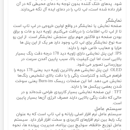
شود. پدهای خنک کننده بدون توجه به دمای محیطی که در آن
قرار داده شده است، لپ تاپ را در دمای ایده آل نگه می‌دارند.
نمایشگر
صفحه نمایش یا نمایشگر در واقع اولین خروجی در لپ تاپ است
تا از لپ تاپ اطلاعات را دریافت می‌کنیم. زاویه دید و مات و براق
بودن صفحه دو فاکتور مهم برای سنجش نمایشگر است. از این رو
سه نوع نمایشگر برای لپ تاپ وجود دارد هر یک از این پنل ها
مزایا و معایب خاص خود را دارند:
IPS: این پنل نمایشی دارای زاویه دید 178 درجه دقت رنگ بسیار
بالایی است اما این کیفیت بالا، سبب پایین آمدن سرعت در
بروزرسانی تصویر می‌ شود.
OLED: این پنل نمایشی هم بالاترین زاویه دید یعنی 178 درجه را
فراهم می‌کند و کنتراست رنگی را با دقت بالای تشخیص رنگ‌ها
نمایش می‌ دهد. اما این صفحات ریسک Burn-ins یعنی سوخت
شدن بعضی پیکسل ‌ها را دارند.
TFT : این صفحه نمایشی بسیار کاربردی طراحی شده‌اند و در
حالی که دقت رنگی بالایی دارند مصرف انرژی آن‌ها بسیار پایین
است.
سیستم عامل
سیستم عامل نرم افزار اصلی رایانه و لپ تاپ است که به عنوان
یک رابط بین نرم افزارهای کاربردی و سخت افزار قرار دارد. سیستم
عامل توزیع حافظه، سوئیچ بین برنامه، مدیریت پرونده ها، نحوه