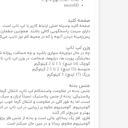
USB / USB نوع A و C
microSD
صفحه کلید
صفحه کلید وسیله اصلی ارتباط کاربر با لپ تاپ است. ب
دارای سرعت پاسخگویی کافی باشند. همچنین مطمئن شوی
پس‌زمینه دیدن آنچه را که در محیط کم نور تایپ می‌کن
وزن لپ تاپ
چه در حال دوچرخه سواری باشید و چه مسافت روزانه ش
نمایشگر، پورت‌ ها، درایوها، ضخامت در وزن لپ تاپ تاث
کوچک (14 اینچ): 1.5 تا 2 کیلوگرم
متوسط ​​(15 اینچ): 2 تا 2.5 کیلوگرم
بزرگ (17 اینچ): 3 کیلوگرم
جنس بدنه
جنس بدنه در مقاومت واستحکام لپ تاپ، انتقال گرما و
پلاستیکی: بدنه از جنس پلاستیک نسبتاً ارزان و سبک معروف به پلاستیک ABS با قابلیت بازیافت آسان، یک ماده متنوع برا
است، اما به طور کلی در مقاومت و انتقال گرما خوب ن
آلومینیوم: آلومینیوم علاوه بر زیبایی در لپ تاپ در ان
بهتر و سریع‌تر کار کنند.
فلزی: فلز یک رسانای عالی است و بدنه از جنس فلز برای
آلومینیوم مقاوم، رسانا و در عین حال سبکتر است.