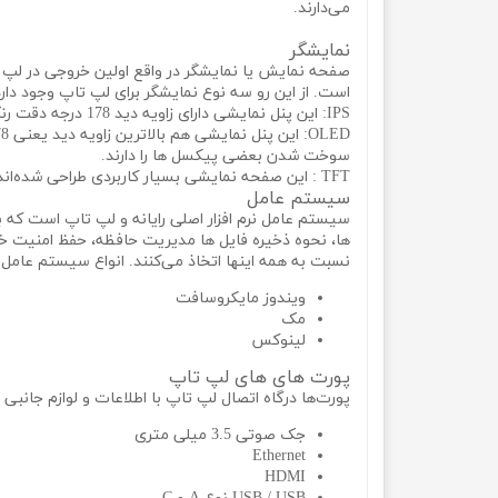
می‌دارند.
نمایشگر
صفحه نمایش یا نمایشگر در واقع اولین خروجی در لپ ت
است. از این رو سه نوع نمایشگر برای لپ تاپ وجود دارد 
IPS: این پنل نمایشی دارای زاویه دید 178 درجه دقت رنگ بسیار بالایی است اما این کیفیت بالا، سبب پایین آمدن سرعت در بروزرسانی تصویر می‌ شود.
سوخت شدن بعضی پیکسل ‌ها را دارند.
TFT : این صفحه نمایشی بسیار کاربردی طراحی شده‌اند و در حالی که دقت رنگی بالایی دارند مصرف انرژی آن‌ها بسیار پایین است.
سیستم عامل
سیستم عامل نرم افزار اصلی رایانه و لپ تاپ است که به
ها، نحوه ذخیره فایل ها مدیریت حافظه، حفظ امنیت خود
نسبت به همه اینها اتخاذ می‌کنند. انواع سیستم عامل م
ویندوز مایکروسافت
مک
لینوکس
پورت های های لپ تاپ
پورت‌ها درگاه اتصال لپ تاپ با اطلاعات و لوازم جانب
جک صوتی 3.5 میلی متری
Ethernet
HDMI