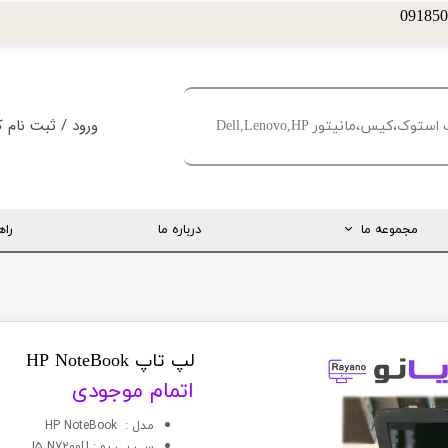
ورود
/
ثبت نام ک
حساب کاربری من
تغییر گذر واژه
مجموعه ما
درباره ما
راه
سفارشات
خروج از حساب کا
ارتباط مستقیم با مدیریت
اینستاگرام
تلگرام
لپ تاپ HP NoteBook
اتمام موجودی
تماس با ما
مدل : HP NoteBook
درخواست پشتیبانی
سي پي يو : I5 N7200U