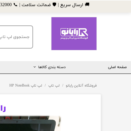
​🚚 ارسال سریع | 🛡️ ضمانت سلامت | 📞 09185032000
صفحه اصلی
دسته بندی کالاها
مانیتور
فروشگاه آنلاین رایانو
لپ تاپ
لپ تاپ HP NoteBook
لپ تاپ
مینی کیس
قطعات کامپیوتر
ماشین های اداری (پرینتر، کپی و ...)