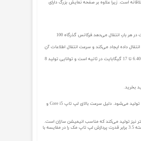
 و خلاقانه است. زیرا علاوه بر صفحه نمایش بزرگ دارای
DDR1 اولین رم در رده SDRAM است که 184 پایه دارد. این رم در هر چرخه ساعت داخلی، 2 انتقال داده ایجاد و با سرعت 64 بیت در هر بار، انتقال می‌دهد.فرکانس گذرگاه 100
DDR نسل دوم رم، به مصرف برق کمتری نیاز دارد و دو برابر سرعت شتاب آن بیشتر است. این رم در هر چرخه ساعت داخلی 4 انتقال داده ایجاد می‌کند و سرعت انتقال اطلاعات آن
DDR3 بهبود یافته نسخه قبل است که مصرف برق کمتری نسبت به مدل‌های قبل دارد. سرعت انتقال اطلاعات این رم در حدود 6.40 تا 17 گیگابایت در ثانیه است و توانایی تولید 8
CPU کمپانی اینتل با شناسهCore i مشخص می‌شوند. این شناسه با افزایش هسته به ترتیب Core I9، Core I7، Core I3، Xeon تولید می‌شود. دلیل سرعت بالای لپ تاپ Core i5 و
پردازنده اپل ام وان تولید شرکت اپل دارای تکنولوژی پیشرفته ۵ نانومتری با ۱۶ میلیارد ترانزیستور ساخته شده است. M1 توانسته 3.5 برابر قدرت پردازش لپ تاپ مک را در مقایسه با