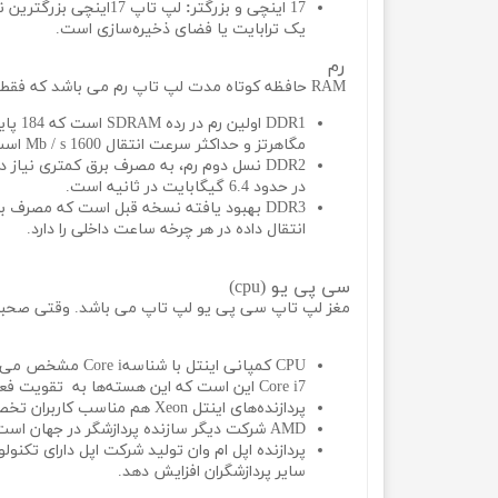
17 اینچی و بزرگتر
:
لپ تاپ 17اینچی بزر
یک ترابایت یا فضای ذخیره‌سازی است.
رم
RAM حافظه کوتاه مدت لپ تاپ رم می باشد که فقط انواع خاصی از آن را قبول می‌کنند. بنابراین درک تفاوت آن‌ها مهم است.
مگاهرتز و حداکثر سرعت انتقال 1600 Mb / s است.
در حدود 6.4 گیگابایت در ثانیه است.
انتقال داده در هر چرخه ساعت داخلی را دارد.
سی پی یو (cpu)
مغز لپ تاپ سی پی یو لپ تاپ می باشد. وقتی صحبت از پردازنده می
Core i7 این است که این هسته‌ها به تقویت فعالیت توربو کمک می‌کنند در نتیجه سرعت لپ تاپ بالاتر می‌رود.
پردازنده‌های اینتل Xeon هم مناسب کاربران تخصصی‌تر مانند کمپانی‌های بزرگ است.
AMD شرکت دیگر سازنده پردازشگر در جهان است. پردازشگر AMD در مقایسه با اینتل، سرعت بالاتر، سایز بزرگ تر و حرارت بیشتر نیز تولید می‌کند که مناسب انیمیشن سازان است.
سایر پردازشگران افزایش دهد.