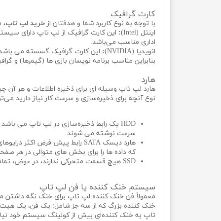
کارت گرافیک
با توجه به نوع کاربرد شما و هدفتان از
خرید لپ تاپ
، 
اینتل (Intel)
:
این کارت گرافیک از لپ تاپ دارای سیستم 
اداری مناسب می‌باشد.
انویدیا (NVIDIA)
:
این کارت گرافیک گسسته می باشد گس
بنابراین مناسب برنامه نویسان بازی ها (گیمرها) و گرا
هارد
هارد لپ تاپ وسیله ای برای ذخیره اطلاعات و هر آن چ
نوع آنچه برای ذخیره‌سازی و سرعت کار نیاز دارید می‌تو
HDD یک رابط ذخیره‌سازی در لپ تاپ می باش
سرعت نوشته می‌ شوند.
هارد دیسک SATA رابط پیش فرض 
که داده ها را برای بخش های متوالی در هر صفحه
SSD هیچ قسمت متحرکی ندارند، در عوض، تمام داده ها در حافظه فلش غیرفرّار ذخیره می‌شوند. این درایوها از دوام و استحکام بسیار بالاتری برخوردار هستند.
سیستم خنک کننده یا فن لپ تاپ
معمولاً فن خنک کننده لپ تاپ برای خنک نگه داشتن ما
تاپ به خنک کننده‌ای بیش از کولینگ سیستم خود نیاز 