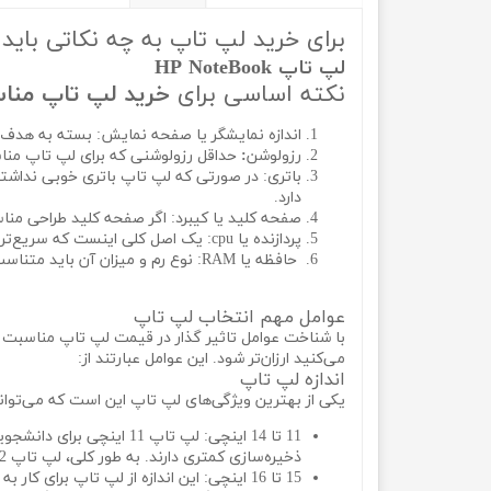
برای خرید لپ تاپ به چه نکاتی باید 
لپ تاپ HP NoteBook
نکته اساسی برای
خرید لپ تاپ منا
اندازه نمایشگر یا صفحه نمایش: بسته به هدف ی
رزولوشن
:
حداقل رزولوشنی که برای لپ تاپ مناسب است صف
دارد.
صفحه کلید یا کیبرد: اگر صفحه کلید طراحی من
پردازنده یا cpu: یک اصل کلی اینست که سریع‌ترین پردازنده‌ای که متناسب با بودجه‌تان هست را خریداری نمایید.
حافظه یا RAM: نوع رم و میزان آن باید متناسب با اهداف خرید در نظر گرفته می شود.
عوامل مهم انتخاب لپ تاپ
با شناخت عوامل تاثیر گذار در قیمت لپ تاپ مناسبت و
می‌کنید ارزان‌تر شود. این عوامل عبارتند از:
اندازه لپ تاپ
یکی از بهترین ویژگی‌های لپ تاپ این است که می‌تواند 
11 تا 14 اینچی: لپ تاپ 
ذخیره‌سازی کمتری دارند. به طور کلی، لپ تاپ 12 اینچی تا 14 اینچ، برای کارهای سبک‌تر و قابلیت حمل بهتر ساخته شده‌اند.
15 تا 16 اینچی: این اندازه از لپ تاپ برای کار به اندازه کافی بزرگ و باری حمل‌ قو‌ نقل به اندازه کافی کوچک است.