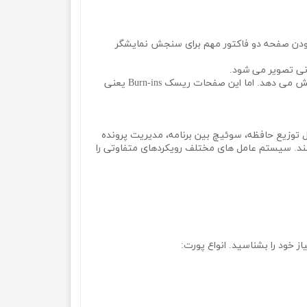
 بودن صفحه دو فاکتور مهم برای سنجش نمایشگر
OLED: این پنل نمایشی هم بالاترین زاویه دید یعنی 178 درجه را فراهم می‌کند و کنتراست رنگی را با دقت بالای تشخیص رنگ‌ها نمایش می‌ دهد. اما این صفحات ریسک Burn-ins یعنی
مل توزیع حافظه، سوئیچ بین برنامه، مدیریت پرونده
 کنند. سیستم عامل های مختلف رویکردهای متفاوتی را
ز خود را بشناسید. انواع پورت: