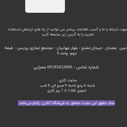
هت ارتباط با ما و کسب اطلاعات بیشتر می توانید از راه های ارتباطی استفاده
نمایید یا به آدرس زیر مراجعه کنید
رس : همدان - میدان مفتح - بلوار جهانیان - مجتمع تجاری پردیس - طبقه
دوم- واحد 9
شماره تماس : 09185032000 محرابی
ساعت کاری :
شنبه تا پنج شنبه 9 صبح الی 8 شب
تحویل کالا 3 تا 7 روز کاری
تمام حقوق این سایت متعلق به فروشگاه آنلاین رایانو می‌باشد.