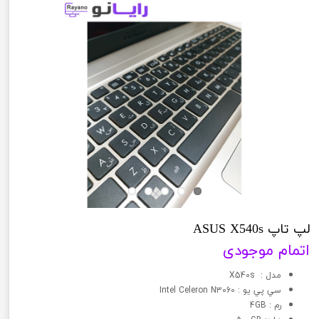
لپ تاپ ASUS X540s
اتمام موجودی
مدل : X540s
سي پي يو : Intel Celeron N3060
رم : 4GB