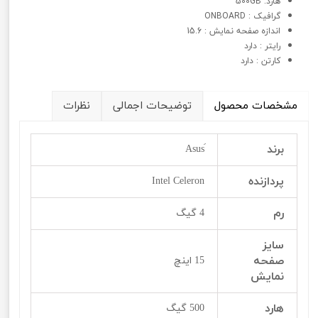
هارد: 500GB
گرافيک : ONBOARD
اندازه صفحه نمایش : 15.6
رایتر : دارد
کارتن : دارد
مشخصات محصول
توضیحات اجمالی
نظرات
برند
پردازنده
Intel Celeron
رم
4 گیگ
سایز
صفحه
15 اینچ
نمایش
هارد
500 گیگ