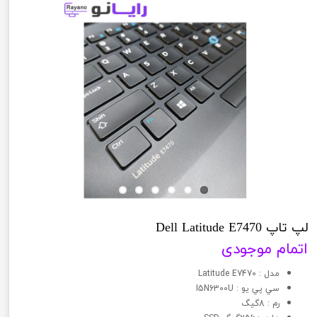
لپ تاپ Dell Latitude E7470
اتمام موجودی
مدل : Latitude E7470
سي پي يو : I5N6300U
رم : 8گیگ