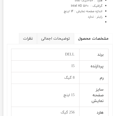
هارد : 256گیگ SSD
گرافيک : Intel HD 520
اندازه صفحه نمایش : 14 اینچ
رایتر : ندارد
مشخصات محصول
توضیحات اجمالی
نظرات
برند
DELL
پردازنده
I5
رم
8 گیگ
سایز
صفحه
15 اینچ
نمایش
هارد
256 گیگ