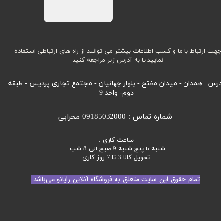
هت ارتباط با ما و کسب اطلاعات بیشتر می توانید از راه های ارتباطی استفاده
نمایید یا به آدرس زیر مراجعه کنید
رس : همدان - میدان مفتح - بلوار جهانیان - مجتمع تجاری پردیس - طبقه
دوم- واحد 9
شماره تماس : 09185032000 محرابی
ساعت کاری :
شنبه تا پنج شنبه 9 صبح الی 8 شب
تحویل کالا 3 تا 7 روز کاری
تمام حقوق این سایت متعلق به فروشگاه آنلاین رایانو می‌باشد.