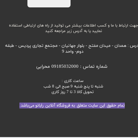
هت ارتباط با ما و کسب اطلاعات بیشتر می توانید از راه های ارتباطی استفاده
نمایید یا به آدرس زیر مراجعه کنید
رس : همدان - میدان مفتح - بلوار جهانیان - مجتمع تجاری پردیس - طبقه
دوم- واحد 9
شماره تماس : 09185032000 محرابی
ساعت کاری :
شنبه تا پنج شنبه 9 صبح الی 8 شب
تحویل کالا 3 تا 7 روز کاری
تمام حقوق این سایت متعلق به فروشگاه آنلاین رایانو می‌باشد.