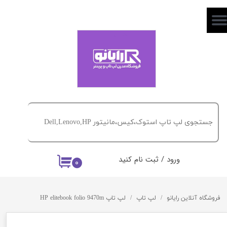
حساب کاربری من
تغییر گذر واژه
سفارشات
خروج از حساب کاربری
ورود
/
ثبت نام کنید
۰
فروشگاه آنلاین رایانو
لپ تاپ
لپ تاپ HP elitebook folio 9470m