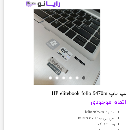
لپ تاپ HP elitebook folio 9470m
اتمام موجودی
مدل : folio 9470m
سي پي يو : I5 N3437U
رم : 4 گیگ