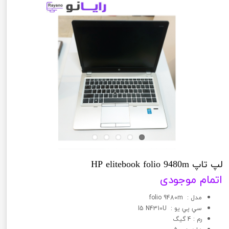
لپ تاپ HP elitebook folio 9480m
اتمام موجودی
مدل : folio 9480m
سي پي يو : I5 N4310U
رم : 4 گیگ