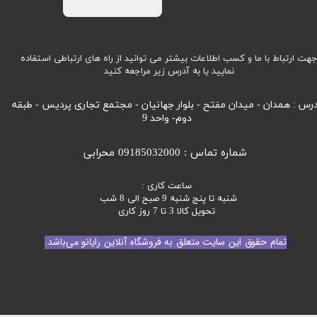
هت ارتباط با ما و کسب اطلاعات بیشتر می توانید از راه های ارتباطی استفاده
نمایید یا به آدرس زیر مراجعه کنید
رس : همدان - میدان مفتح - بلوار جهانیان - مجتمع تجاری پردیس - طبقه
دوم- واحد 9
شماره تماس : 09185032000 محرابی
ساعت کاری :
شنبه تا پنج شنبه 9 صبح الی 8 شب
تحویل کالا 3 تا 7 روز کاری
تمام حقوق این سایت متعلق به فروشگاه آنلاین رایانو می‌باشد.