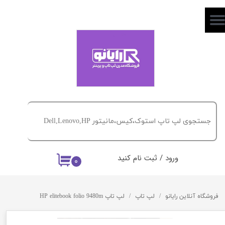
حساب کاربری من
تغییر گذر واژه
سفارشات
خروج از حساب کاربری
ورود
/
ثبت نام کنید
۰
فروشگاه آنلاین رایانو
لپ تاپ
لپ تاپ HP elitebook folio 9480m