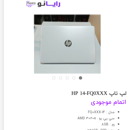
لپ تاپ HP 14-FQ0XXX
اتمام موجودی
مدل : 14-FQ0XXX
سي پي يو : AMD 3020e
رم : 8GB