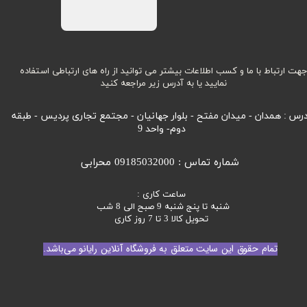
هت ارتباط با ما و کسب اطلاعات بیشتر می توانید از راه های ارتباطی استفاده
نمایید یا به آدرس زیر مراجعه کنید
رس : همدان - میدان مفتح - بلوار جهانیان - مجتمع تجاری پردیس - طبقه
دوم- واحد 9
شماره تماس : 09185032000 محرابی
ساعت کاری :
شنبه تا پنج شنبه 9 صبح الی 8 شب
تحویل کالا 3 تا 7 روز کاری
تمام حقوق این سایت متعلق به فروشگاه آنلاین رایانو می‌باشد.