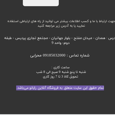
هت ارتباط با ما و کسب اطلاعات بیشتر می توانید از راه های ارتباطی استفاده
نمایید یا به آدرس زیر مراجعه کنید
رس : همدان - میدان مفتح - بلوار جهانیان - مجتمع تجاری پردیس - طبقه
دوم- واحد 9
شماره تماس : 09185032000 محرابی
ساعت کاری :
شنبه تا پنج شنبه 9 صبح الی 8 شب
تحویل کالا 3 تا 7 روز کاری
تمام حقوق این سایت متعلق به فروشگاه آنلاین رایانو می‌باشد.