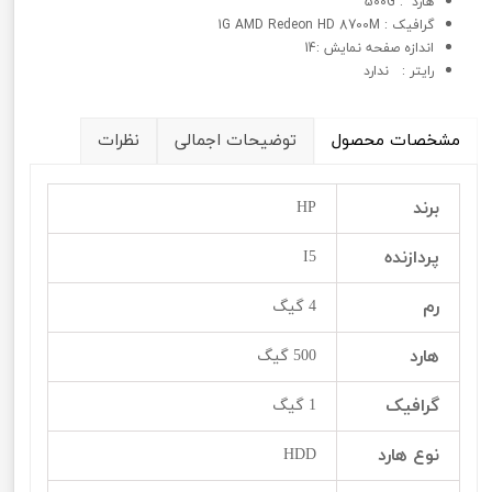
هارد : 500G
گرافيک : 1G AMD Redeon HD 8700M
اندازه صفحه نمایش :14
رایتر : ندارد
مشخصات محصول
توضیحات اجمالی
نظرات
برند
HP
پردازنده
I5
رم
4 گیگ
هارد
500 گیگ
گرافیک
1 گیگ
نوع هارد
HDD