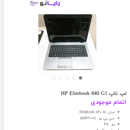
لپ تاپ HP Elitebook 840 G1
اتمام موجودی
مدل :EliteBook 840 G1
سي پي يو : I5N4300U
رم : 4G