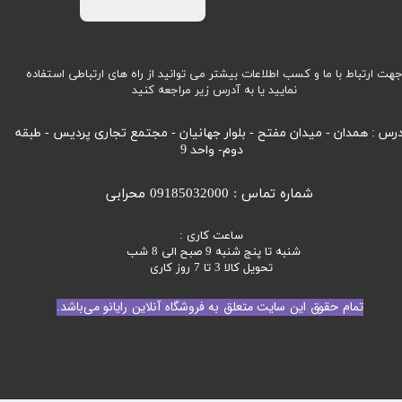
هت ارتباط با ما و کسب اطلاعات بیشتر می توانید از راه های ارتباطی استفاده
نمایید یا به آدرس زیر مراجعه کنید
رس : همدان - میدان مفتح - بلوار جهانیان - مجتمع تجاری پردیس - طبقه
دوم- واحد 9
شماره تماس : 09185032000 محرابی
ساعت کاری :
شنبه تا پنج شنبه 9 صبح الی 8 شب
تحویل کالا 3 تا 7 روز کاری
تمام حقوق این سایت متعلق به فروشگاه آنلاین رایانو می‌باشد.