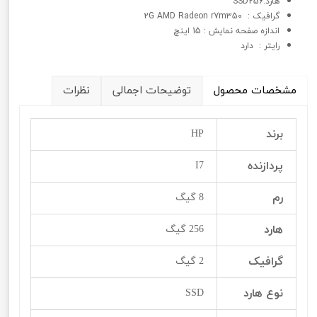
هارد:SSD256
گرافيک : 2G AMD Radeon r7m350
اندازه صفحه نمایش : 15 اینچ
رایتر : دارد
مشخصات محصول
توضیحات اجمالی
نظرات
برند
HP
پردازنده
I7
رم
8 گیگ
هارد
256 گیگ
گرافیک
2 گیگ
نوع هارد
SSD