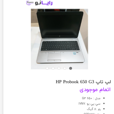
لپ تاپ HP Probook 650 G3
اتمام موجودی
مدل : 650 G3
سي پي يو :I7N7
رم :8 گیگ