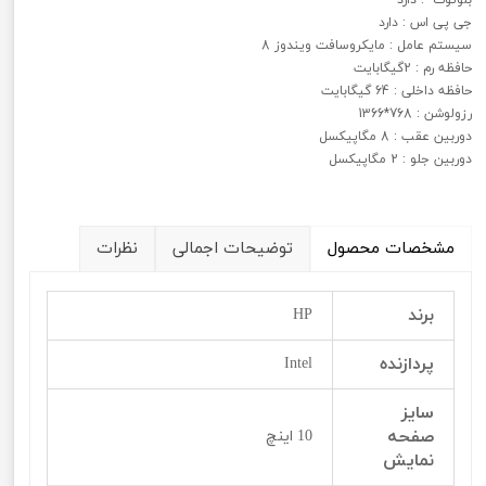
جی پی اس : دارد
سیستم عامل : مایکروسافت ویندوز 8
حافظه رم : 2گیگابایت
حافظه داخلی : 64 گیگابایت
رزولوشن : 768*1366
دوربین عقب : 8 مگاپیکسل
دوربین جلو : 2 مگاپیکسل
مشخصات محصول
توضیحات اجمالی
نظرات
برند
HP
پردازنده
Intel
سایز
صفحه
10 اینچ
نمایش