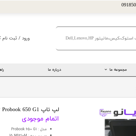
ورود
/
ثبت نام ک
حساب کاربری من
تغییر گذر واژه
مجموعه ما
درباره ما
راه
سفارشات
خروج از حساب کا
ارتباط مستقیم با مدیریت
اینستاگرام
تلگرام
لپ تاپ HP Probook 650 G1
اتمام موجودی
تماس با ما
مدل : Probook 650 G1
درخواست پشتیبانی
سي پي يو : I5 N4310M