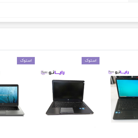
استوک
استوک