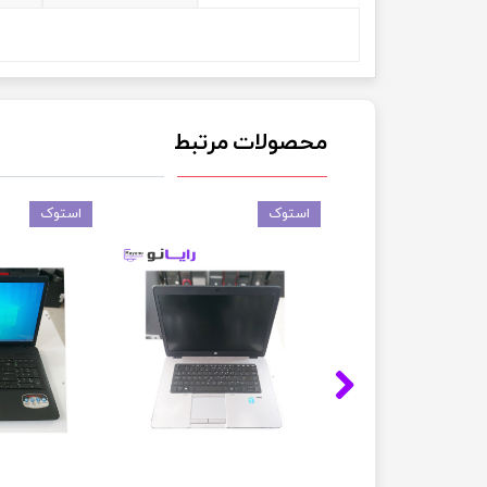
محصولات مرتبط
استوک
استوک