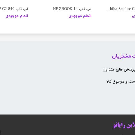
لپ تاپ Toshiba Satelite C675
لپ تاپ HP ZBOOK 14
لپ تاپ HP G2-840
ی
اتمام موجودی
اتمام موجودی
 مشتریان
پرسش های متداول
ت و مرجوع کالا
ین رایانو