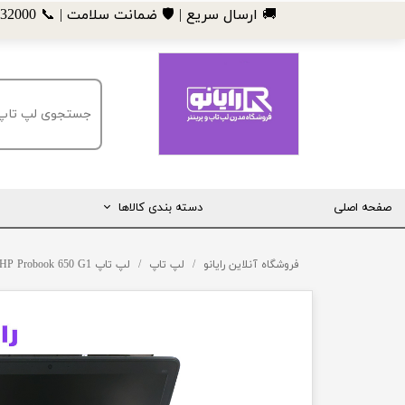
​🚚 ارسال سریع | 🛡️ ضمانت سلامت | 📞 09185032000
صفحه اصلی
دسته بندی کالاها
مانیتور
فروشگاه آنلاین رایانو
لپ تاپ
لپ تاپ HP Probook 650 G1
لپ تاپ
مینی کیس
قطعات کامپیوتر
ماشین های اداری (پرینتر، کپی و ...)