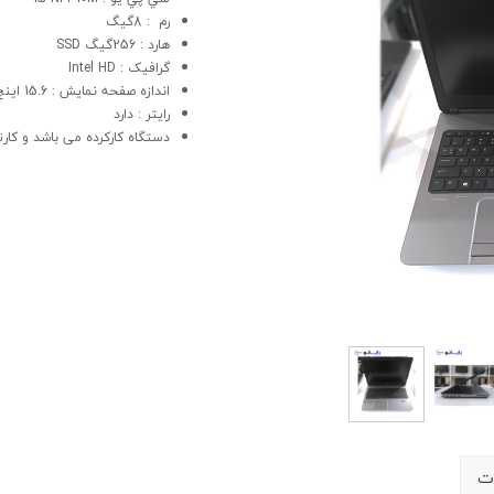
رم : 8گیگ
هارد : 256گیگ SSD
گرافيک : Intel HD
اندازه صفحه نمایش : 15.6 اینچ
رایتر : دارد
دستگاه کارکرده می باشد و کارت
ت