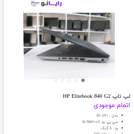
لپ تاپ HP Elitebook 840 G2
اتمام موجودی
مدل : 840 G2
سي پي يو: I5 N5300U
رم : 8 گیگ