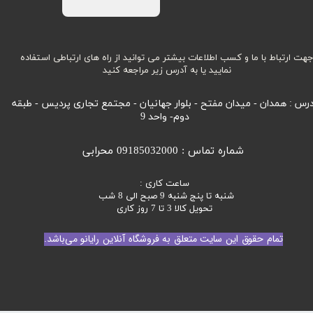
هت ارتباط با ما و کسب اطلاعات بیشتر می توانید از راه های ارتباطی استفاده
نمایید یا به آدرس زیر مراجعه کنید
رس : همدان - میدان مفتح - بلوار جهانیان - مجتمع تجاری پردیس - طبقه
دوم- واحد 9
شماره تماس : 09185032000 محرابی
ساعت کاری :
شنبه تا پنج شنبه 9 صبح الی 8 شب
تحویل کالا 3 تا 7 روز کاری
تمام حقوق این سایت متعلق به فروشگاه آنلاین رایانو می‌باشد.