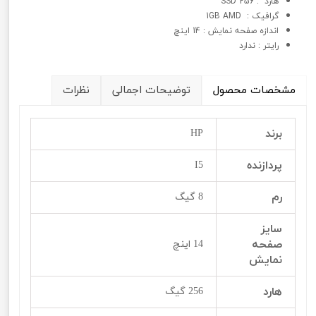
هارد : 256 SSD
گرافيک : 1GB AMD
اندازه صفحه نمایش : 14 اینچ
رایتر : ندارد
مشخصات محصول
توضیحات اجمالی
نظرات
برند
HP
پردازنده
I5
رم
8 گیگ
سایز
صفحه
14 اینچ
نمایش
هارد
256 گیگ