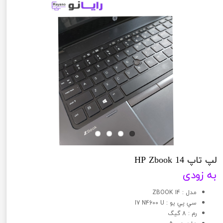
لپ تاپ HP Zbook 14
به زودی
مدل : ZBOOK 14
سي پي يو : I7 N4600 U
رم : 8 گیگ