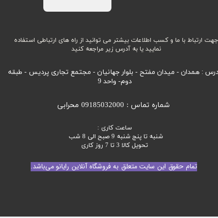
هت ارتباط با ما و کسب اطلاعات بیشتر می توانید از راه های ارتباطی استفاده
نمایید یا به آدرس زیر مراجعه کنید
رس : همدان - میدان مفتح - بلوار جهانیان - مجتمع تجاری پردیس - طبقه
دوم- واحد 9
شماره تماس : 09185032000 محرابی
ساعت کاری :
شنبه تا پنج شنبه 9 صبح الی 8 شب
تحویل کالا 3 تا 7 روز کاری
تمام حقوق این سایت متعلق به فروشگاه آنلاین رایانو می‌باشد.