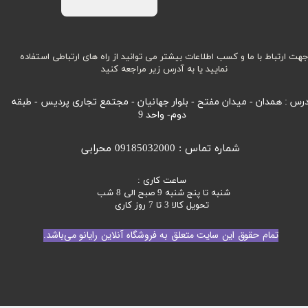
هت ارتباط با ما و کسب اطلاعات بیشتر می توانید از راه های ارتباطی استفاده
نمایید یا به آدرس زیر مراجعه کنید
رس : همدان - میدان مفتح - بلوار جهانیان - مجتمع تجاری پردیس - طبقه
دوم- واحد 9
شماره تماس : 09185032000 محرابی
ساعت کاری :
شنبه تا پنج شنبه 9 صبح الی 8 شب
تحویل کالا 3 تا 7 روز کاری
تمام حقوق این سایت متعلق به فروشگاه آنلاین رایانو می‌باشد.